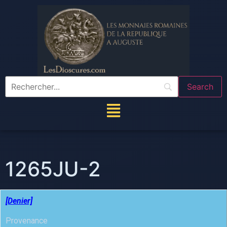
1265JU-2
[Denier]
Provenance