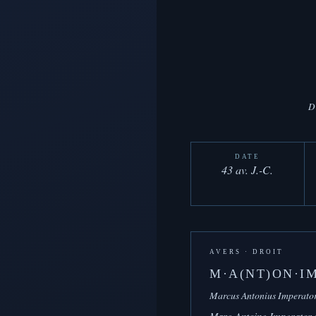
D
DATE
43 av. J.-C.
AVERS · DROIT
M·A(NT)ON·IM
Marcus Antonius Imperator
Marc Antoine Imperator p