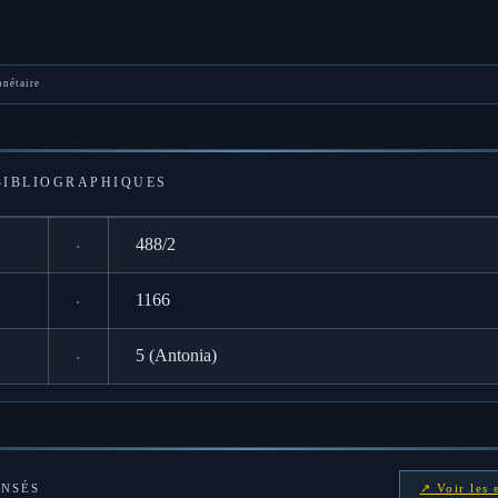
onétaire
IBLIOGRAPHIQUES
·
488/2
·
1166
·
5 (Antonia)
ENSÉS
↗ Voir les