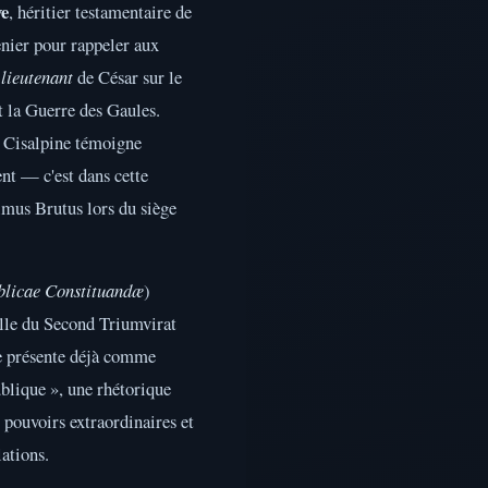
ve
, héritier testamentaire de
enier pour rappeler aux
 lieutenant
de César sur le
 la Guerre des Gaules.
e Cisalpine témoigne
t — c'est dans cette
imus Brutus lors du siège
blicae Constituandæ
)
ielle du Second Triumvirat
e présente déjà comme
ublique », une rhétorique
s pouvoirs extraordinaires et
lations.