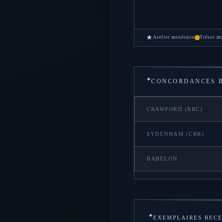
★
Atelier monétaire
Trésor m
✦
CONCORDANCES B
CRAWFORD (RRC)
SYDENHAM (CRR)
BABELON
✦
EXEMPLAIRES REC