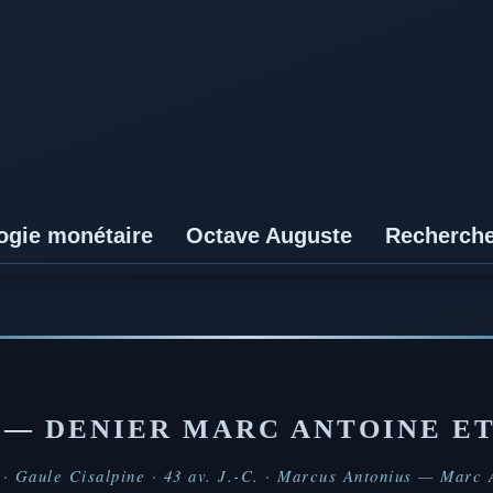
ogie monétaire
Octave Auguste
Recherch
N —
DENIER MARC ANTOINE E
 · Gaule Cisalpine · 43 av. J.-C. · Marcus Antonius — Marc 