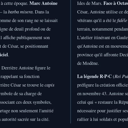
Marc Antoine
Face à Octa
e à cette époque.
Ides de Mars.
 la
barba misera
. Dans la
César, Antoine utilise ce d
omme de son rang ne se laissait
vétérans qu'il a été le
fidèle
signe de deuil profond ou de
terrain, notamment pendant
 il affiche publiquement son
L'atelier itinérant en Gaul
t de César, se positionnant
qu'Antoine est en mouvemen
iciel
.
province qu'il affronte Dec
de Modène.
:
Derrière Antoine figure le
La légende R·P·C
 rappelant sa fonction
(
Rei Pu
rrière César se trouve le
capis
préfigure la création offic
symbole de sa charge de
en novembre 43. Antoine s
associant ces deux symboles,
celui qui « restaure la Rép
artage non seulement l'amitié
nécessaire pour justifier se
 autorité sacrée sur la cité.
rallier à lui soldats et popu