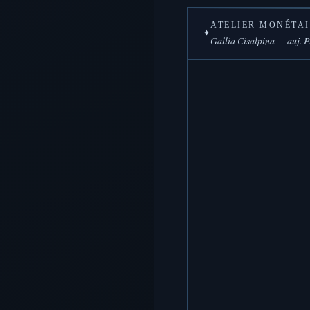
ATELIER MONÉTAI
✦
Gallia Cisalpina — auj. P