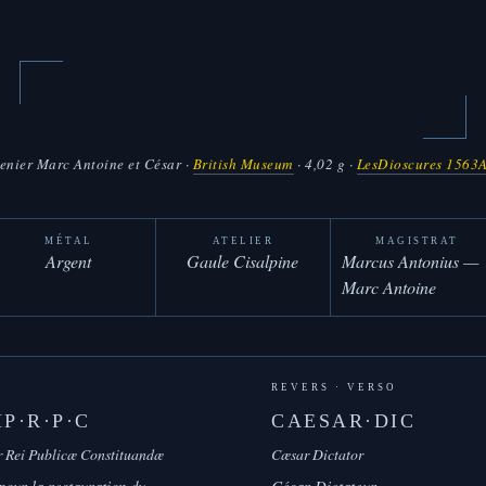
enier Marc Antoine et César
·
British Museum
· 4,02 g ·
LesDioscures 1563
MÉTAL
ATELIER
MAGISTRAT
Argent
Gaule Cisalpine
Marcus Antonius —
Marc Antoine
REVERS · VERSO
P·R·P·C
CAESAR·DIC
 Rei Publicæ Constituandæ
Cæsar Dictator
our la restauration du
César Dictateur