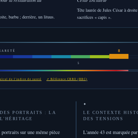
Tête laurée de Jules César à droite 
te, barbu ; derrière, un lituus.
sacrifices « capis ».
 RARETÉ
5
lcul de l'indice de rareté
↗ Référence CRRO (RRC)
✦
DES PORTRAITS : LA
LE CONTEXTE HIST
 L'HÉRITAGE
DES TENSIONS
 portraits sur une même pièce
L'année 43 est marquée par 