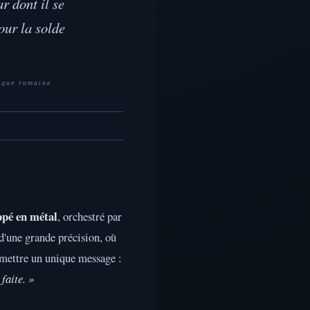
r dont il se
our la solde
ique romaine
ppé en métal
, orchestré par
d'une grande précision, où
smettre un unique message :
 faite. »