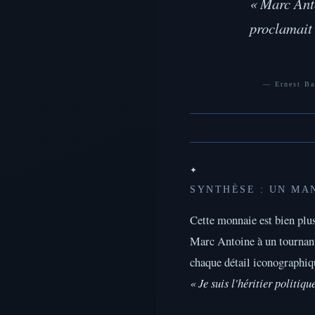
« Marc Anto
proclamait 
— Ernest B
✦
SYNTHÈSE : UN MA
Cette monnaie est bien plu
Marc Antoine à un tournant
chaque détail iconographiq
« Je suis l'héritier politiqu