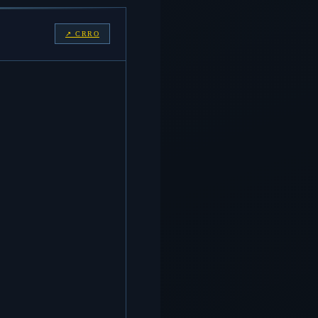
↗ CRRO