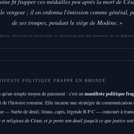
ine fit frapper ces médailles peu après la mort de Césa
le vengeur ; il en ordonna l'émission comme général, p
de ses troupes, pendant le siège de Modène. »
abelon,
Description historique et chronologique des monnaies de la Républ
NIFESTE POLITIQUE FRAPPÉ EN BRONZE
manifeste politique fra
s qu'un simple moyen de paiement : c'est un
 de l'histoire romaine. Elle incarne une stratégie de communication 
ue — barbe de deuil, lituus, capis, légende R·P·C — concourt à tran
e et religieux de César, et je porte son deuil jusqu'à ce que justice soit