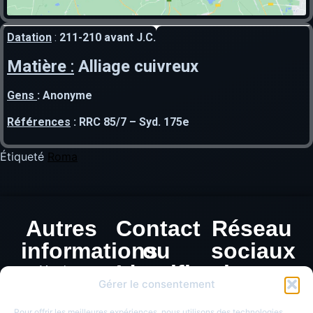
Datation
:
211-210 avant J.C.
Matière
:
Alliage cuivreux
Gens
:
Anonyme
Références
:
RRC 85/7 – Syd. 175e
Étiqueté
Roma
Autres
Contact
Réseau
informations
ou
sociaux
Identification
Mentions
Gérer le consentement
légales
de
Politique de
Pour offrir les meilleures expériences, nous utilisons des technologies