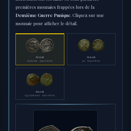
premières monnaies frappées lors de la
Deuxième Guerre Punique
. Cliquez sur une
monnaie pour afficher le détail.
303AN
304AN
DENIER · DAUPHIN
AS · DAUPHIN
306AN
QUADRANS · DAUPHIN