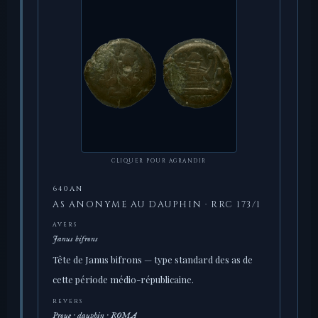
CLIQUER POUR AGRANDIR
640AN
AS ANONYME AU DAUPHIN · RRC 173/1
AVERS
Janus bifrons
Tête de Janus bifrons — type standard des as de
cette période médio-républicaine.
REVERS
Proue · dauphin · ROMA