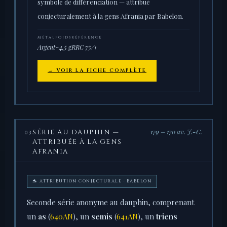
symbole de différenciation — attribué
conjecturalement à la gens Afrania par Babelon.
MÉTAL
POIDS
RÉFÉRENCE
Argent
~4,5 g
RRC 75/1
→ VOIR LA FICHE COMPLÈTE
179 – 170 av. J.-C.
SÉRIE AU DAUPHIN —
03
ATTRIBUÉE À LA GENS
AFRANIA
🐬 ATTRIBUTION CONJECTURALE · BABELON
Seconde série anonyme au dauphin, comprenant
un
as
(
640AN
), un
semis
(
641AN
), un
triens