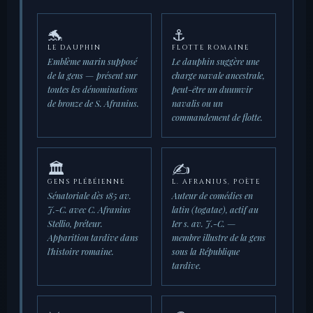
🐬
⚓
LE DAUPHIN
FLOTTE ROMAINE
Emblème marin supposé
Le dauphin suggère une
de la gens — présent sur
charge navale ancestrale,
toutes les dénominations
peut-être un duumvir
de bronze de S. Afranius.
navalis ou un
commandement de flotte.
🏛
✍️
GENS PLÉBÉIENNE
L. AFRANIUS, POÈTE
Sénatoriale dès 185 av.
Auteur de comédies en
J.-C. avec C. Afranius
latin (togatae), actif au
Stellio, préteur.
Ier s. av. J.-C. —
Apparition tardive dans
membre illustre de la gens
l'histoire romaine.
sous la République
tardive.