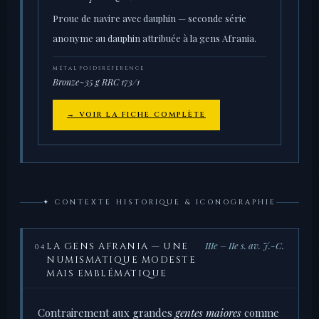
Proue de navire avec dauphin — seconde série
anonyme au dauphin attribuée à la gens Afrania.
MÉTAL
POIDS
RÉFÉRENCE
Bronze
~35 g
RRC 173/1
→ VOIR LA FICHE COMPLÈTE
✦ CONTEXTE HISTORIQUE & ICONOGRAPHIE
IIIe – IIe s. av. J.-C.
LA GENS AFRANIA — UNE
04
NUMISMATIQUE MODESTE
MAIS EMBLÉMATIQUE
Contrairement aux grandes
gentes maiores
comme