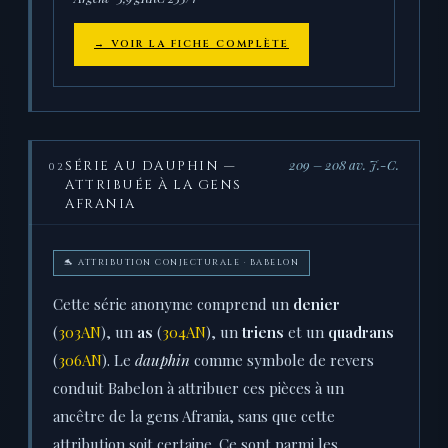
→ VOIR LA FICHE COMPLÈTE
209 – 208 av. J.-C.
SÉRIE AU DAUPHIN —
02
ATTRIBUÉE À LA GENS
AFRANIA
🐬 ATTRIBUTION CONJECTURALE · BABELON
Cette série anonyme comprend un
denier
(
303AN
), un
as
(
304AN
), un
triens
et un
quadrans
(
306AN
). Le
dauphin
comme symbole de revers
conduit Babelon à attribuer ces pièces à un
ancêtre de la gens Afrania, sans que cette
attribution soit certaine. Ce sont parmi les