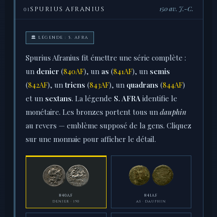
150 av. J.-C.
SPURIUS AFRANIUS
01
🏛 LÉGENDE : S. AFRA
Spurius Afranius fit émettre une série complète :
un
denier
(
840AF
), un
as
(
841AF
), un
semis
(
842AF
), un
triens
(
843AF
), un
quadrans
(
844AF
)
et un
sextans
. La légende
S. AFRA
identifie le
monétaire. Les bronzes portent tous un
dauphin
au revers — emblème supposé de la gens. Cliquez
sur une monnaie pour afficher le détail.
840AF
841AF
DENIER · 150
AS · DAUPHIN