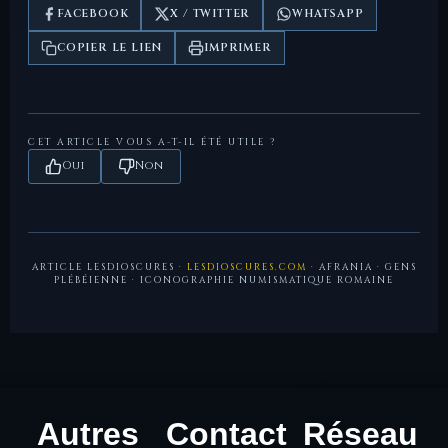
dauphin.
FACEBOOK
X / TWITTER
WHATSAPP
COPIER LE LIEN
IMPRIMER
CET ARTICLE VOUS A-T-IL ÉTÉ UTILE ?
Oui
Non
ARTICLE LESDIOSCURES ·
LESDIOSCURES.COM
· AFRANIA · GENS
PLÉBÉIENNE · ICONOGRAPHIE NUMISMATIQUE ROMAINE
Autres
Contact
Réseau