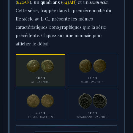
(
642AN
), un
quadrans
(
643AN
) et un
semuncia
.
Cette série, frappée dans la première moitié du
IIe siècle av. J.-C., présente les mêmes
caractéristiques iconographiques que la série
précédente. Cliquez sur une monnaie pour
afficher le détail.
640AN
641AN
AS · DAUPHIN
SEMIS · DAUPHIN
642AN
643AN
TRIENS · DAUPHIN
QUADRANS · DAUPHIN