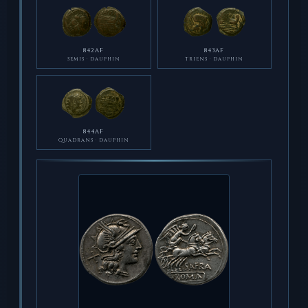
842AF
843AF
SEMIS · DAUPHIN
TRIENS · DAUPHIN
844AF
QUADRANS · DAUPHIN