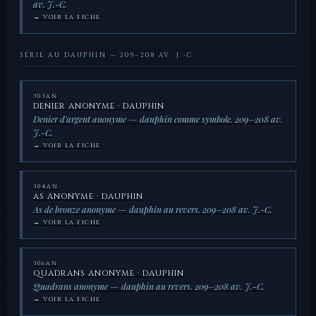
av. J.-C.
→ VOIR LA FICHE
SÉRIE AU DAUPHIN — 209–208 AV. J.-C.
303AN
DENIER ANONYME · DAUPHIN
Denier d'argent anonyme — dauphin comme symbole. 209–208 av.
J.-C.
→ VOIR LA FICHE
304AN
AS ANONYME · DAUPHIN
As de bronze anonyme — dauphin au revers. 209–208 av. J.-C.
→ VOIR LA FICHE
306AN
QUADRANS ANONYME · DAUPHIN
Quadrans anonyme — dauphin au revers. 209–208 av. J.-C.
→ VOIR LA FICHE