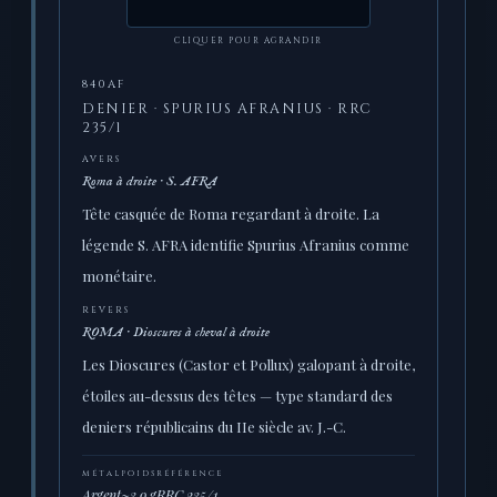
CLIQUER POUR AGRANDIR
840AF
DENIER · SPURIUS AFRANIUS · RRC
235/1
AVERS
Roma à droite · S. AFRA
Tête casquée de Roma regardant à droite. La
légende S. AFRA identifie Spurius Afranius comme
monétaire.
REVERS
ROMA · Dioscures à cheval à droite
Les Dioscures (Castor et Pollux) galopant à droite,
étoiles au-dessus des têtes — type standard des
deniers républicains du IIe siècle av. J.-C.
MÉTAL
POIDS
RÉFÉRENCE
Argent
~3,9 g
RRC 235/1