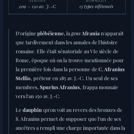
PÉRIODE
MONNAIES
209 – 150 av. J.-C.
13 types référencés
D'origine
plébéienne
, la
gens
Afrania
n'apparaît
que tardivement dans les annales de l'histoire
romaine. Elle était sénatoriale au VIe siècle de
Rome, époque où on la trouve mentionnée pour
la première fois dans la personne de
C. Afranius
Stellio
, préteur en 185 av. J.-C. Un seul de ses
membres,
Spurius Afranius
, frappa monnaie
vers l'an 150 av. J.-C.
Le
dauphin
qu'on voit au revers des bronzes de
S. Afranius permet de supposer que l'un de ses
ancêtres a rempli une charge importante dans la