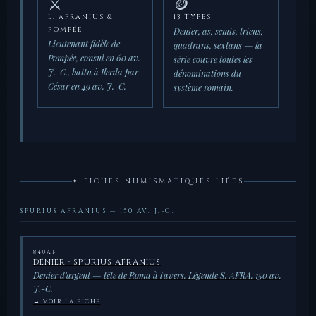
⚔️
🪙
L. AFRANIUS &
13 TYPES
Denier, as, semis, triens,
POMPÉE
Lieutenant fidèle de
quadrans, sextans — la
Pompée, consul en 60 av.
série couvre toutes les
J.-C., battu à Ilerda par
dénominations du
César en 49 av. J.-C.
système romain.
✦ FICHES NUMISMATIQUES LIÉES
SPURIUS AFRANIUS — 150 AV. J.-C.
840AF
DENIER · SPURIUS AFRANIUS
Denier d'argent — tête de Roma à l'avers. Légende S. AFRA. 150 av.
J.-C.
→ VOIR LA FICHE