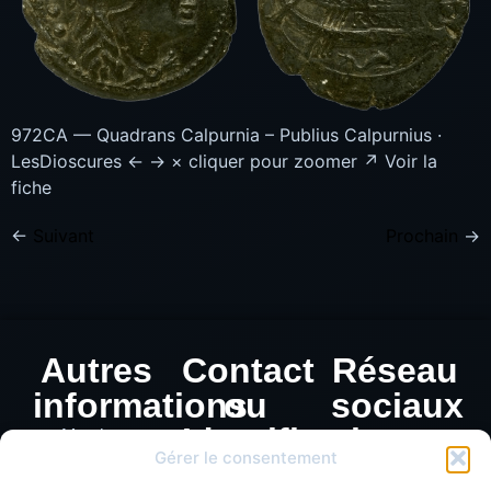
972CA — Quadrans Calpurnia – Publius Calpurnius ·
LesDioscures ← → × cliquer pour zoomer ↗ Voir la
fiche
←
Suivant
Prochain
→
Autres
Contact
Réseau
informations
ou
sociaux
Identification
Mentions
Gérer le consentement
légales
de
Politique de