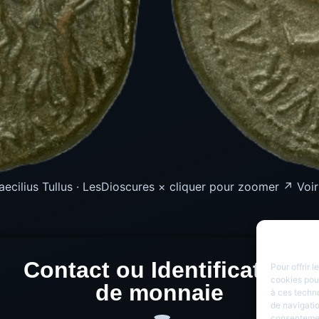
cilius Tullus · LesDioscures × cliquer pour zoomer ↗ Voir
Contact ou Identification
Pour offrir 
cookies pour
de monnaie
à ces techn
de navigatio
consentement