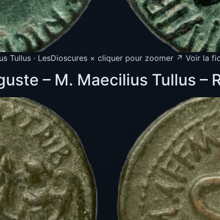
us Tullus · LesDioscures × cliquer pour zoomer ↗ Voir la f
uste – M. Maecilius Tullus – 