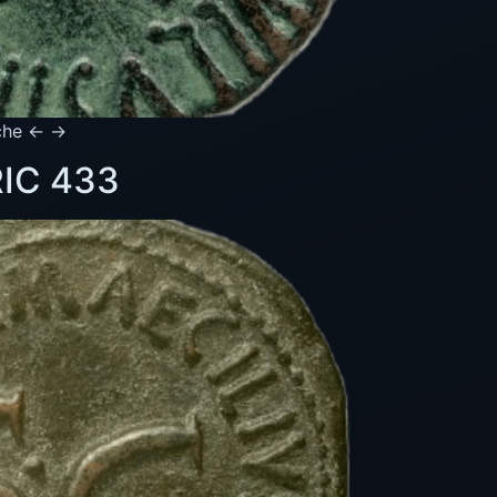
iche ← →
RIC 433