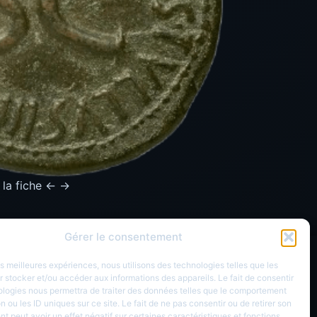
 la fiche ← →
Gérer le consentement
Réseau sociaux
les meilleures expériences, nous utilisons des technologies telles que les
 stocker et/ou accéder aux informations des appareils. Le fait de consentir
ologies nous permettra de traiter des données telles que le comportement
n ou les ID uniques sur ce site. Le fait de ne pas consentir ou de retirer son
 peut avoir un effet négatif sur certaines caractéristiques et fonctions.