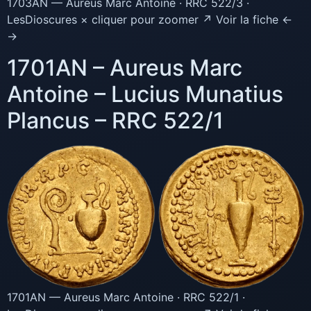
1703AN — Aureus Marc Antoine · RRC 522/3 ·
LesDioscures × cliquer pour zoomer ↗ Voir la fiche ←
→
1701AN – Aureus Marc
Antoine – Lucius Munatius
Plancus – RRC 522/1
1701AN — Aureus Marc Antoine · RRC 522/1 ·