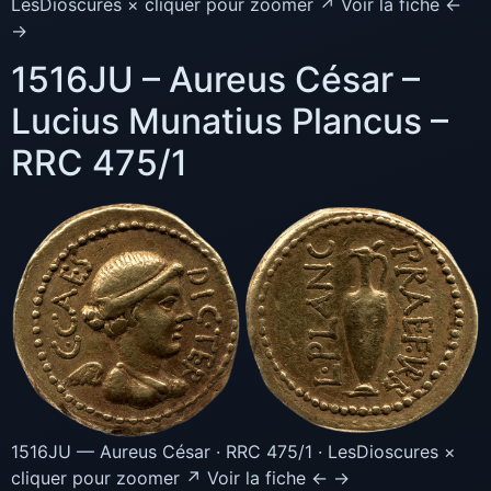
LesDioscures × cliquer pour zoomer ↗ Voir la fiche ←
→
1516JU – Aureus César –
Lucius Munatius Plancus –
RRC 475/1
1516JU — Aureus César · RRC 475/1 · LesDioscures ×
cliquer pour zoomer ↗ Voir la fiche ← →