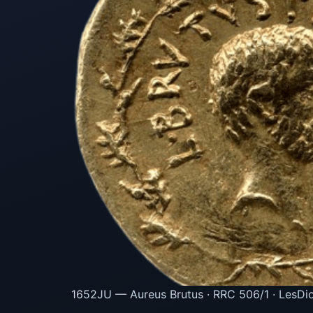
1652JU — Aureus Brutus · RRC 506/1 · LesDio