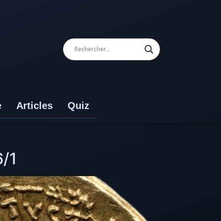
e
Articles
Quiz
6/1