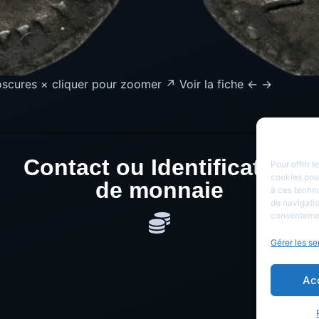
scures × cliquer pour zoomer ↗ Voir la fiche ← →
Contact ou Identification
Pour offrir 
cookies pour
de monnaie
à ces techn
de navigatio
consentement
Gérer les se
Ac
Cop