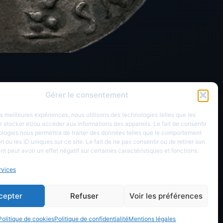
Gérer le consentement
Réseau sociaux
les meilleures expériences, nous utilisons des technologies telles que les
 stocker et/ou accéder aux informations des appareils. Le fait de consentir
ologies nous permettra de traiter des données telles que le comportement
n ou les ID uniques sur ce site. Le fait de ne pas consentir ou de retirer son
 peut avoir un effet négatif sur certaines caractéristiques et fonctions.
rvices
cepter
Refuser
Voir les préférences
yright © 2026 LesDioscures.com
Politique de cookies
Politique de confidentialité
Mentions légales