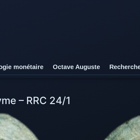
ogie monétaire
Octave Auguste
Recherch
yme – RRC 24/1