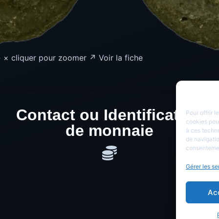
× cliquer pour zoomer ↗ Voir la fiche
Contact ou Identification
Pour offrir 
cookies pour
de monnaie
à ces techn
de navigatio
consentement
Gérer les se
Ac
Cop