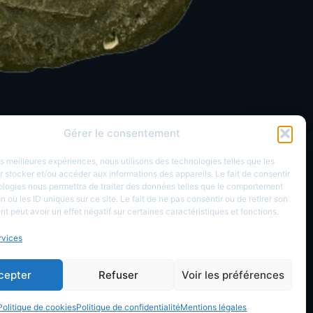
Gérer le consentement
Réseau sociaux
les meilleures expériences, nous utilisons des technologies telles que les
 stocker et/ou accéder aux informations des appareils. Le fait de consentir
ologies nous permettra de traiter des données telles que le comportement
n ou les ID uniques sur ce site. Le fait de ne pas consentir ou de retirer son
 peut avoir un effet négatif sur certaines caractéristiques et fonctions.
rvices
cepter
Refuser
Voir les préférences
yright © 2026 LesDioscures.com
Politique de cookies
Politique de confidentialité
Mentions légales