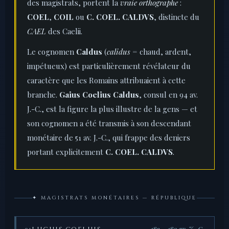
des magistrats, portent la
vraie orthographe
:
COEL
,
COIL
ou
C. COEL. CALDVS
, distincte du
CAEL
des Caelii.
Le cognomen
Caldus
(
calidus
= chaud, ardent,
impétueux) est particulièrement révélateur du
caractère que les Romains attribuaient à cette
branche.
Gaius Coelius Caldus
, consul en 94 av.
J.-C., est la figure la plus illustre de la gens — et
son cognomen a été transmis à son descendant
monétaire de 51 av. J.-C., qui frappe des deniers
portant explicitement
C. COEL. CALDVS
.
✦ MAGISTRATS MONÉTAIRES — RÉPUBLIQUE
189 – 180 av. J.-C.