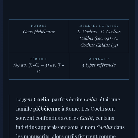
NATURE
MEMBRES NOTABLES
Gens plébéienne
L. Coelius · C. Coelius
Caldus (cos. 94) · C.
Coelius Caldus (51)
PÉRIODE
MONNAIES
189 av. J.-C. – 51 av. J.-
5 types référencés
C.
La
gens
Coelia
, parfois écrite
Coilia
, était une
famille
plébéienne
à Rome. Les Coelii sont
souvent confondus avec les
Caelii
, certains
individus apparaissant sous le nom
Caelius
dans
les manuscrits, alors qu'ils figurent comme