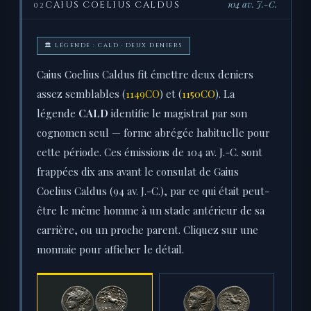
104 av. J.-C.
CAIUS COELIUS CALDUS
02
🏛 LÉGENDE : CALD · DEUX DENIERS
Caius Coelius Caldus fit émettre deux deniers
assez semblables (
1149CO
) et (
1150CO
). La
légende
CALD
identifie le magistrat par son
cognomen seul — forme abrégée habituelle pour
cette période. Ces émissions de 104 av. J.-C. sont
frappées dix ans avant le consulat de Gaius
Coelius Caldus (94 av. J.-C.), par ce qui était peut-
être le même homme à un stade antérieur de sa
carrière, ou un proche parent. Cliquez sur une
monnaie pour afficher le détail.