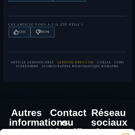
Republic
— prosopographie des membres de la gens
Coelia.
CET ARTICLE VOUS A-T-IL ÉTÉ UTILE ?
Oui
Non
ARTICLE LESDIOSCURES ·
LESDIOSCURES.COM
· COELIA · GENS
PLÉBÉIENNE · ICONOGRAPHIE NUMISMATIQUE ROMAINE
Autres
Contact
Réseau
informations
ou
sociaux
Identification
Mentions