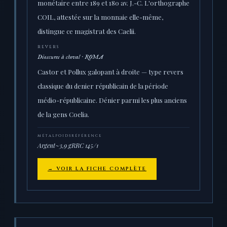
monétaire entre 189 et 180 av. J.-C. L'orthographe
COIL, attestée sur la monnaie elle-même,
distingue ce magistrat des Caelii.
REVERS
Dioscures à cheval · ROMA
Castor et Pollux galopant à droite — type revers
classique du denier républicain de la période
médio-républicaine. Dénier parmi les plus anciens
de la gens Coelia.
MÉTAL
POIDS
RÉFÉRENCE
Argent
~3,9 g
RRC 145/1
→ VOIR LA FICHE COMPLÈTE