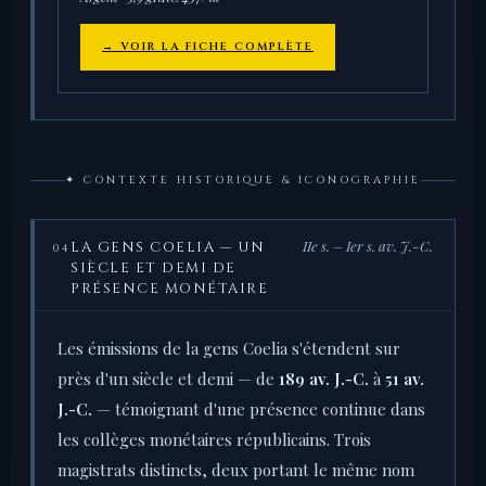
→ VOIR LA FICHE COMPLÈTE
✦ CONTEXTE HISTORIQUE & ICONOGRAPHIE
IIe s. – Ier s. av. J.-C.
LA GENS COELIA — UN
04
SIÈCLE ET DEMI DE
PRÉSENCE MONÉTAIRE
Les émissions de la gens Coelia s'étendent sur
près d'un siècle et demi — de
189 av. J.-C.
à
51 av.
J.-C.
— témoignant d'une présence continue dans
les collèges monétaires républicains. Trois
magistrats distincts, deux portant le même nom