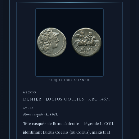
CLIQUER POUR AGRANDIR
622CO
DENIER · LUCIUS COELIUS · RRC 145/1
AVERS
Roma casquée · L. COIL
Tête casquée de Roma à droite — légende L. COIL
identifiant Lucius Coelius (ou Coilius), magistrat