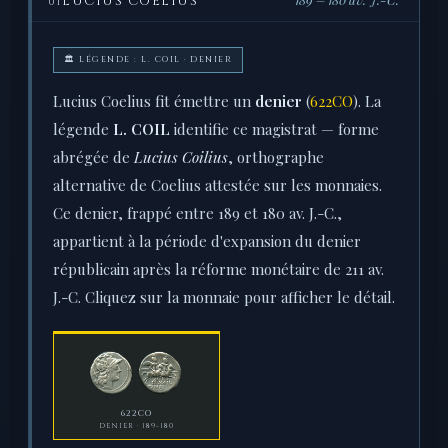
LUCIUS COELIUS
01
🏛 LÉGENDE : L. COIL · DENIER
Lucius Coelius fit émettre un
denier
(
622CO
). La
légende
L. COIL
identifie ce magistrat — forme
abrégée de
Lucius Coilius
, orthographe
alternative de Coelius attestée sur les monnaies.
Ce denier, frappé entre 189 et 180 av. J.-C.,
appartient à la période d'expansion du denier
républicain après la réforme monétaire de 211 av.
J.-C. Cliquez sur la monnaie pour afficher le détail.
622CO
DENIER · 189-180