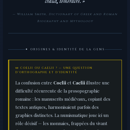
chaud, téméraire. »
— William Smith,
Dictionary of Greek and Roman
Biography and Mythology
✦ ORIGINES & IDENTITÉ DE LA GENS
📜 COELII OU CAELII ? — UNE QUESTION
D'ORTHOGRAPHE ET D'IDENTITÉ
La confusion entre
Coelii
et
Caelii
illustre une
difficulté récurrente de la prosopographie
romaine : les manuscrits médiévaux, copiant des
textes antiques, harmonisaient parfois des
graphies distinctes. La numismatique joue ici un
rôle décisif — les monnaies, frappées du vivant