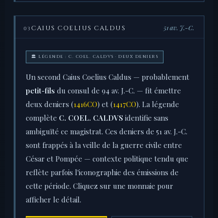
51 av. J.-C.
CAIUS COELIUS CALDUS
03
🏛 LÉGENDE : C. COEL. CALDVS · DEUX DENIERS
Un second Caius Coelius Caldus — probablement
petit-fils
du consul de 94 av. J.-C. — fit émettre
deux deniers (
1416CO
) et (
1417CO
). La légende
complète
C. COEL. CALDVS
identifie sans
ambiguïté ce magistrat. Ces deniers de 51 av. J.-C.
sont frappés à la veille de la guerre civile entre
César et Pompée — contexte politique tendu que
reflète parfois l'iconographie des émissions de
cette période. Cliquez sur une monnaie pour
afficher le détail.