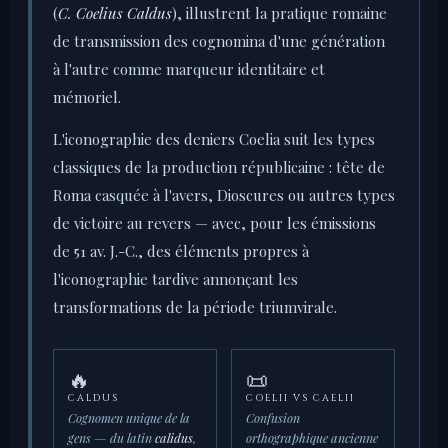
(
C. Coelius Caldus
), illustrent la pratique romaine
de transmission des cognomina d'une génération
à l'autre comme marqueur identitaire et
mémoriel.
L'iconographie des deniers Coelia suit les types
classiques de la production républicaine : tête de
Roma casquée à l'avers, Dioscures ou autres types
de victoire au revers — avec, pour les émissions
de 51 av. J.-C., des éléments propres à
l'iconographie tardive annonçant les
transformations de la période triumvirale.
🔥
📜
CALDUS
COELII VS CAELII
Cognomen unique de la
Confusion
gens — du latin
calidus
,
orthographique ancienne