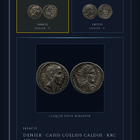
1416CO
1417CO
DENIER · 51
DENIER · 51
CLIQUER POUR AGRANDIR
1416CO
DENIER · CAIUS COELIUS CALDUS · RRC