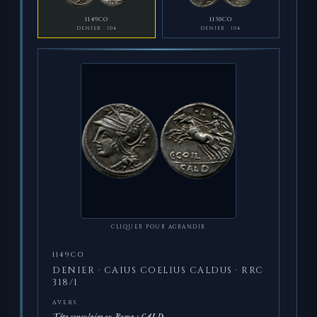
1149CO
1150CO
DENIER · 104
DENIER · 104
CLIQUER POUR AGRANDIR
1149CO
DENIER · CAIUS COELIUS CALDUS · RRC
318/1
AVERS
Tête consulaire ou Roma · CALD