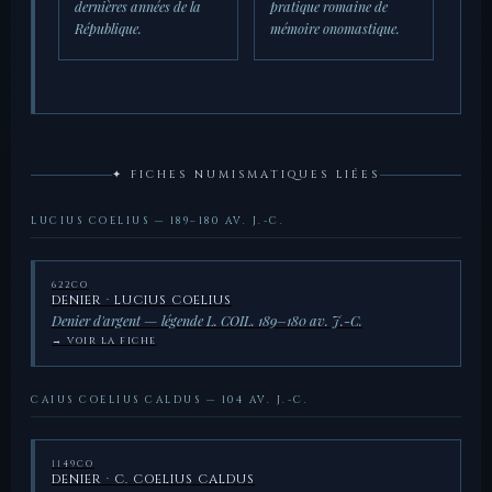
dernières années de la
pratique romaine de
République.
mémoire onomastique.
✦ FICHES NUMISMATIQUES LIÉES
LUCIUS COELIUS — 189–180 AV. J.-C.
622CO
DENIER · LUCIUS COELIUS
Denier d'argent — légende L. COIL. 189–180 av. J.-C.
→ VOIR LA FICHE
CAIUS COELIUS CALDUS — 104 AV. J.-C.
1149CO
DENIER · C. COELIUS CALDUS