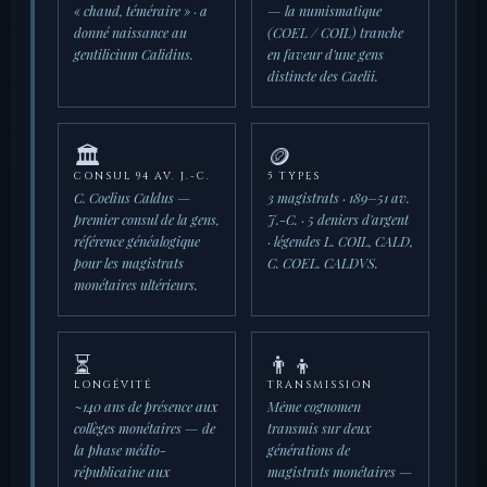
« chaud, téméraire » · a
— la numismatique
donné naissance au
(COEL / COIL) tranche
gentilicium Calidius.
en faveur d'une gens
distincte des Caelii.
🏛️
🪙
CONSUL 94 AV. J.-C.
5 TYPES
C. Coelius Caldus —
3 magistrats · 189–51 av.
premier consul de la gens,
J.-C. · 5 deniers d'argent
référence généalogique
· légendes L. COIL, CALD,
pour les magistrats
C. COEL. CALDVS.
monétaires ultérieurs.
⏳
👨‍👦
LONGÉVITÉ
TRANSMISSION
~140 ans de présence aux
Même cognomen
collèges monétaires — de
transmis sur deux
la phase médio-
générations de
républicaine aux
magistrats monétaires —