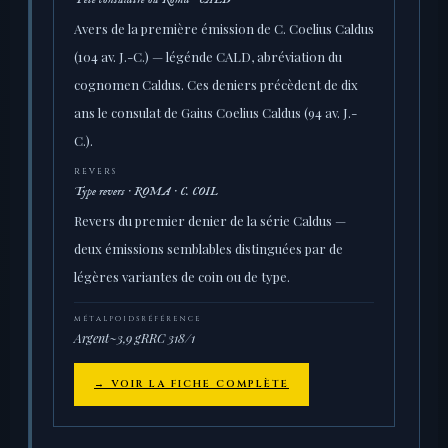
Avers de la première émission de C. Coelius Caldus
(104 av. J.-C.) — légénde CALD, abréviation du
cognomen Caldus. Ces deniers précèdent de dix
ans le consulat de Gaius Coelius Caldus (94 av. J.-
C.).
REVERS
Type revers · ROMA · C. COIL
Revers du premier denier de la série Caldus —
deux émissions semblables distinguées par de
légères variantes de coin ou de type.
MÉTAL
POIDS
RÉFÉRENCE
Argent
~3,9 g
RRC 318/1
→ VOIR LA FICHE COMPLÈTE