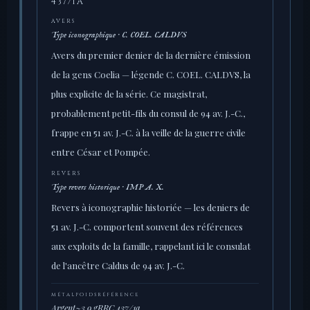
437/1A
AVERS
Type iconographique · C. COEL. CALDVS
Avers du premier denier de la dernière émission
de la gens Coelia — légende C. COEL. CALDVS, la
plus explicite de la série. Ce magistrat,
probablement petit-fils du consul de 94 av. J.-C.,
frappe en 51 av. J.-C. à la veille de la guerre civile
entre César et Pompée.
REVERS
Type revers historique · IMP A. X.
Revers à iconographie historiée — les deniers de
51 av. J.-C. comportent souvent des références
aux exploits de la famille, rappelant ici le consulat
de l'ancêtre Caldus de 94 av. J.-C.
MÉTAL
POIDS
RÉFÉRENCE
Argent
~3,9 g
RRC 437/1a