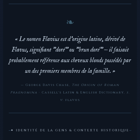
« Le nomen Flavius est d'origine latine, dérivé de
Flavus, signifiant "doré" ou "brun doré" — il faisait
probablement référence aux cheveux blonds possédés par
un des premiers membres de la famille. »
— George Davis Chase,
The Origin of Roman
Praenomina
· Cassell's Latin & English Dictionary,
s.
v.
flavus
✦ IDENTITÉ DE LA GENS & CONTEXTE HISTORIQUE