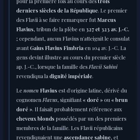
pour la première fois au cours des
trois
derniers siècles de la République
. Le premier
des Flavii à se faire remarquer fut
Marcus
Flavius
, tribun de la plèbe en
327 et 323 av. J.-C.
; cependant, aucun Flavius n'atteignit le consulat
avant
Gaius Flavius Fimbria
en 104 av. J.-C. La
gens devint illustre au cours du premier siècle
ap. J.-C., lorsque la famille des
Flavii Sabini
revendiqua la
dignité impériale
.
Le
nomen
Flavius
est d'origine latine, dérivé du
cognomen
Flavus
, signifiant
« doré »
ou
« brun
doré »
. Il faisait probablement référence aux
cheveux blonds
possédés par un des premiers
membres de la famille. Les Flavii républicains
revendiquaient une
ascendance sabine
, et