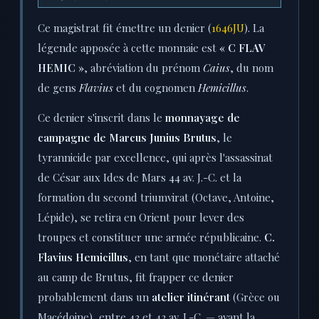
Ce magistrat fit émettre un denier (
1646JU
). La
légende apposée à cette monnaie est
« C FLAV
HEMIC »
, abréviation du prénom
Caius
, du nom
de gens
Flavius
et du cognomen
Hemicillus
.
Ce denier s'inscrit dans le
monnayage de
campagne de Marcus Junius Brutus
, le
tyrannicide par excellence, qui après l'assassinat
de César aux Ides de Mars 44 av. J.-C. et la
formation du second triumvirat (Octave, Antoine,
Lépide), se retira en Orient pour lever des
troupes et constituer une armée républicaine.
C.
Flavius Hemicillus
, en tant que monétaire attaché
au camp de Brutus, fit frapper ce denier
probablement dans un
atelier itinérant
(Grèce ou
Macédoine), entre 43 et 42 av. J.-C. — avant la