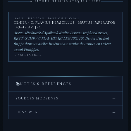
✦ FICHES NUMISMATIQUES LIÉES
1646JU · RRC 504/1 · BABELON FLAVIA 1
DENIER · C. FLAVIUS HEMICILLUS · BRUTUS IMPERATOR
· 43–42 AV. J.-C.
Avers : tête laurée d'Apollon à droite. Revers : trophée d'armes,
BRVTVS IMP / C FLAV HEMIC LEG PRO PR. Denier d'argent
frappé dans un atelier itinérant au service de Brutus, en Orient,
avant Philippes.
→ VOIR LA FICHE
📚
NOTES & RÉFÉRENCES
+
SOURCES MODERNES
[1] Smith, W.,
Dictionary of Greek and Roman
+
LIENS WEB
Biography and Mythology
, vol. II, p. 169 — notice «
Flavia Gens » : cognomines, confusion Flaminii /
LesDioscures — 1646JU · Denier · C. Flavius Hemicillus ·