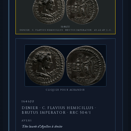
1646JU
DENIER · C. FLAVIUS HEMICILLUS · BRUTUS IMPERATOR · 43–42 AV. J.-C.
CLIQUER POUR AGRANDIR
1646JU
DENIER · C. FLAVIUS HEMICILLUS ·
BRUTUS IMPERATOR · RRC 504/1
AVERS
Tête laurée d'Apollon à droite