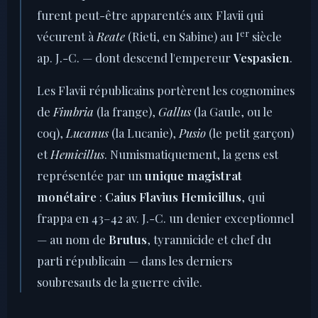
furent peut-être apparentés aux Flavii qui
er
vécurent à
Reate
(Rieti, en Sabine) au I
siècle
ap. J.-C. — dont descend l'empereur
Vespasien
.
Les Flavii républicains portèrent les cognomines
de
Fimbria
(la frange),
Gallus
(la Gaule, ou le
coq),
Lucanus
(la Lucanie),
Pusio
(le petit garçon)
et
Hemicillus
. Numismatiquement, la gens est
représentée par un
unique magistrat
monétaire
:
Caius Flavius Hemicillus
, qui
frappa en 43–42 av. J.-C. un denier exceptionnel
— au nom de
Brutus
, tyrannicide et chef du
parti républicain — dans les derniers
soubresauts de la guerre civile.