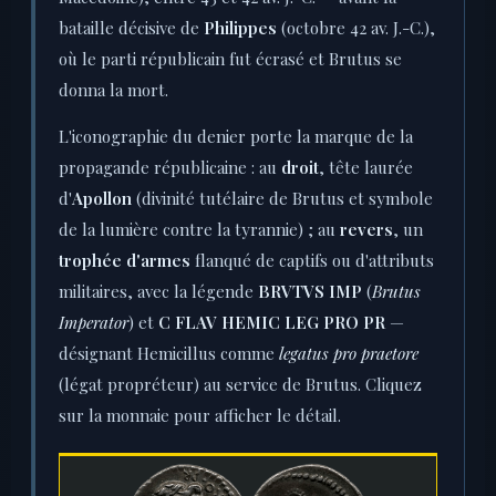
bataille décisive de
Philippes
(octobre 42 av. J.-C.),
où le parti républicain fut écrasé et Brutus se
donna la mort.
L'iconographie du denier porte la marque de la
propagande républicaine : au
droit
, tête laurée
d'
Apollon
(divinité tutélaire de Brutus et symbole
de la lumière contre la tyrannie) ; au
revers
, un
trophée d'armes
flanqué de captifs ou d'attributs
militaires, avec la légende
BRVTVS IMP
(
Brutus
Imperator
) et
C FLAV HEMIC LEG PRO PR
—
désignant Hemicillus comme
legatus pro praetore
(légat propréteur) au service de Brutus. Cliquez
sur la monnaie pour afficher le détail.