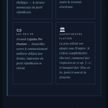
contre la tyrannie
Philippes — le dernier
césarienne.
monnayage du parti
républicain.
📜
🏛️
LEG PRO PR
AMPHITHÉÂTRE
Formule
Legatus Pro
FLAVIEN
La gens atteint son
Praetore
— Hemicillus
apogée sous l'Empire : le
exerce le commandement
Colisée (amphithéâtre
militaire délégué par
Flavien), commencé par
Brutus, imperator du
Vespasien en 70 ap. J.-C.
parti républicain en
et inauguré par Titus en
Orient.
80, porte le nom de la
dynastie.