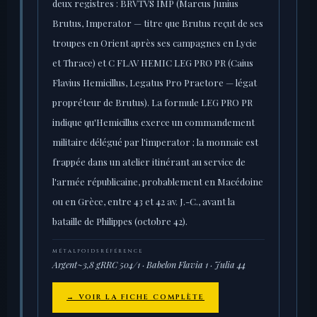
deux registres : BRVTVS IMP (Marcus Junius
Brutus, Imperator — titre que Brutus reçut de ses
troupes en Orient après ses campagnes en Lycie
et Thrace) et C FLAV HEMIC LEG PRO PR (Caius
Flavius Hemicillus, Legatus Pro Praetore — légat
propréteur de Brutus). La formule LEG PRO PR
indique qu'Hemicillus exerce un commandement
militaire délégué par l'imperator ; la monnaie est
frappée dans un atelier itinérant au service de
l'armée républicaine, probablement en Macédoine
ou en Grèce, entre 43 et 42 av. J.-C., avant la
bataille de Philippes (octobre 42).
MÉTAL
POIDS
RÉFÉRENCE
Argent
~3,8 g
RRC 504/1 · Babelon Flavia 1 · Julia 44
→ VOIR LA FICHE COMPLÈTE