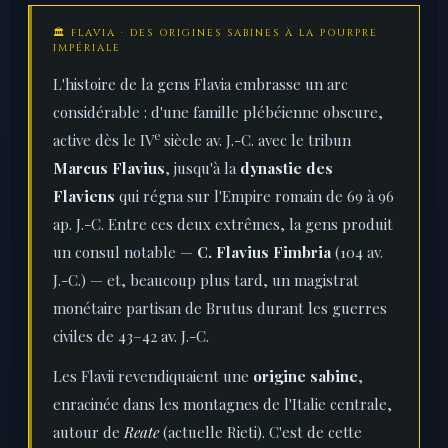
🏛️ FLAVIA · DES ORIGINES SABINES À LA POURPRE
IMPÉRIALE
L'histoire de la gens Flavia embrasse un arc
considérable : d'une famille plébéienne obscure,
e
active dès le IV
siècle av. J.-C. avec le tribun
Marcus Flavius
, jusqu'à la
dynastie des
Flaviens
qui régna sur l'Empire romain de 69 à 96
ap. J.-C. Entre ces deux extrêmes, la gens produit
un consul notable —
C. Flavius Fimbria
(104 av.
J.-C.) — et, beaucoup plus tard, un magistrat
monétaire partisan de Brutus durant les guerres
civiles de 43–42 av. J.-C.
Les Flavii revendiquaient une
origine sabine
,
enracinée dans les montagnes de l'Italie centrale,
autour de
Reate
(actuelle Rieti). C'est de cette