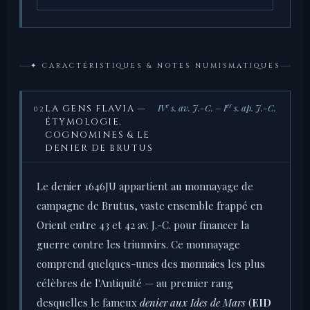
✦ CARACTÉRISTIQUES & NOTES NUMISMATIQUES
e
er
IV
s. av. J.-C. – I
s. ap. J.-C.
LA GENS FLAVIA —
02
ÉTYMOLOGIE,
COGNOMINES & LE
DENIER DE BRUTUS
Le denier 1646JU appartient au monnayage de
campagne de Brutus, vaste ensemble frappé en
Orient entre 43 et 42 av. J.-C. pour financer la
guerre contre les triumvirs. Ce monnayage
comprend quelques-unes des monnaies les plus
célèbres de l'Antiquité — au premier rang
desquelles le fameux
denier aux Ides de Mars
(
EID