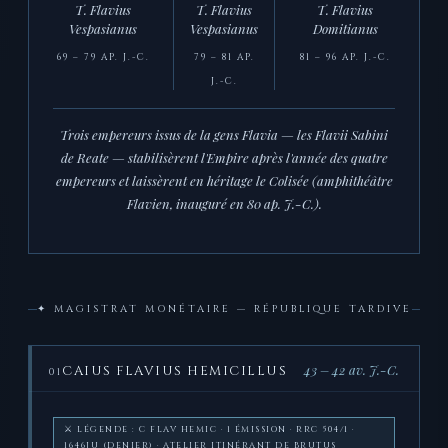
T. Flavius
T. Flavius
T. Flavius
Vespasianus
Vespasianus
Domitianus
69 – 79 AP. J.-C.
79 – 81 AP.
81 – 96 AP. J.-C.
J.-C.
Trois empereurs issus de la gens Flavia — les Flavii Sabini
de Reate — stabilisèrent l'Empire après l'année des quatre
empereurs et laissèrent en héritage le Colisée (amphithéâtre
Flavien, inauguré en 80 ap. J.-C.).
✦ MAGISTRAT MONÉTAIRE — RÉPUBLIQUE TARDIVE
43 – 42 av. J.-C.
CAIUS FLAVIUS HEMICILLUS
01
⚔️ LÉGENDE : C FLAV HEMIC · 1 ÉMISSION · RRC 504/1 ·
1646JU (DENIER) · ATELIER ITINÉRANT DE BRUTUS