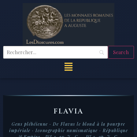
FLAVIA
Gens plébéienne ·
De Flavus le blond à la pourpre
impériale
· Iconographie numismatique · République
e
er
& Empire · IV
s. av. J.-C. – I
s. ap. J.-C.