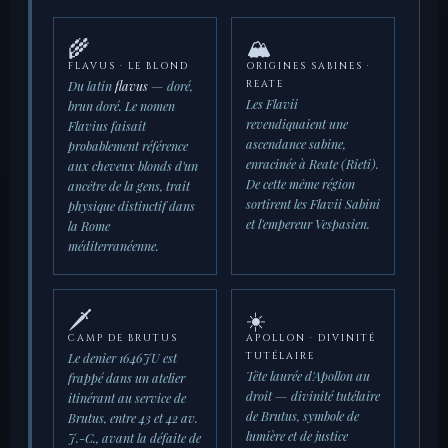
🌾
🏔️
FLAVUS · LE BLOND
ORIGINES SABINES ·
Du latin
flavus
— doré,
REATE
Les Flavii
brun doré. Le nomen
revendiquaient une
Flavius faisait
ascendance sabine,
probablement référence
enracinée à Reate (Rieti).
aux cheveux blonds d'un
De cette même région
ancêtre de la gens, trait
sortirent les Flavii Sabini
physique distinctif dans
et l'empereur Vespasien.
la Rome
méditerranéenne.
🗡️
☀️
CAMP DE BRUTUS
APOLLON · DIVINITÉ
Le denier 1646JU est
TUTÉLAIRE
Tête laurée d'Apollon au
frappé dans un atelier
droit — divinité tutélaire
itinérant au service de
de Brutus, symbole de
Brutus, entre 43 et 42 av.
lumière et de justice
J.-C., avant la défaite de