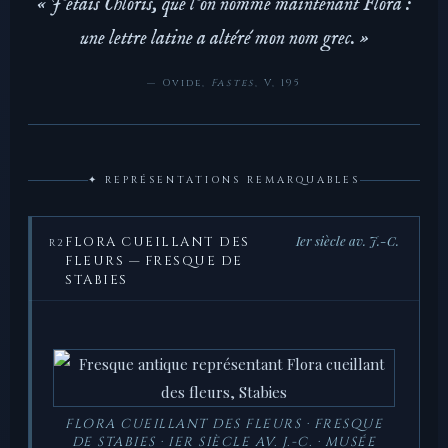
« J’étais Chloris, que l’on nomme maintenant Flora :
une lettre latine a altéré mon nom grec. »
— Ovide,
Fastes
, V, 195
✦ REPRÉSENTATIONS REMARQUABLES
Ier siècle av. J.-C.
FLORA CUEILLANT DES
R2
FLEURS — FRESQUE DE
STABIES
FLORA CUEILLANT DES FLEURS · FRESQUE
DE STABIES · IER SIÈCLE AV. J.-C. · MUSÉE