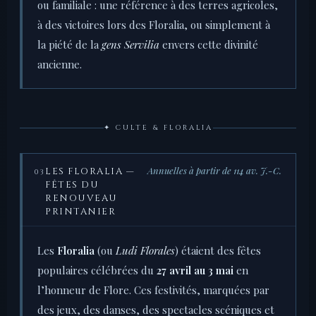
ou familiale : une référence à des terres agricoles,
à des victoires lors des Floralia, ou simplement à
la piété de la
gens Servilia
envers cette divinité
ancienne.
✦ CULTE & FLORALIA
Annuelles à partir de 114 av. J.-C.
LES FLORALIA —
03
FÊTES DU
RENOUVEAU
PRINTANIER
Les
Floralia
(ou
Ludi Florales
) étaient des fêtes
populaires célébrées du
27 avril au 3 mai
en
l’honneur de Flore. Ces festivités, marquées par
des jeux, des danses, des spectacles scéniques et