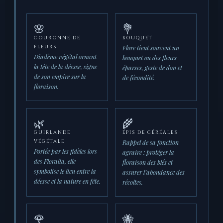
🌸
💐
COURONNE DE
BOUQUET
Flore tient souvent un
FLEURS
Diadème végétal ornant
bouquet ou des fleurs
la tête de la déesse, signe
éparses, geste de don et
de son empire sur la
de fécondité.
floraison.
🌿
🌾
GUIRLANDE
ÉPIS DE CÉRÉALES
Rappel de sa fonction
VÉGÉTALE
Portée par les fidèles lors
agraire : protéger la
des Floralia, elle
floraison des blés et
symbolise le lien entre la
assurer l’abondance des
déesse et la nature en fête.
récoltes.
🌹
🐝