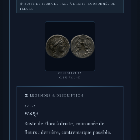
🌸 BUSTE DE FLORA DE FACE À DROITE, COURONNÉE DE
FLEURS
GENS SERVILIA
C. 136 AV. J.-C.
🏛 LÉGENDES & DESCRIPTION
AVERS
FLORA
Buste de Flora à droite, couronnée de
fleurs ; derrière, contremarque possible.