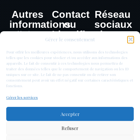
Autres
Contact
Réseau
informations
ou
sociaux
Identification
Mentions
Gérer le consentement
légales
de
Politique de
monnaie
Pour offrir les meilleures expériences, nous utilisons des technologies
confidentialité
telles que les cookies pour stocker et/ou accéder aux informations des
appareils. Le fait de consentir à ces technologies nous permettra de
traiter des données telles que le comportement de navigation ou les ID
uniques sur ce site. Le fait de ne pas consentir ou de retirer son
consentement peut avoir un effet négatif sur certaines caractéristiques et
fonctions.
Gérer les services
Accepter
Refuser