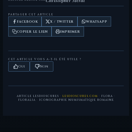
Gallica — Bibliothèque nationale de France
ayant légué sa fortune pour instituer les Floralia.
Londres.
LesDioscures.com
— Iconographie numismatique
PARTAGER CET ARTICLE
Varron,
De lingua latina
— Étymologie et antiquité du
romaine
FACEBOOK
X / TWITTER
WHATSAPP
culte de Flora à Rome.
COPIER LE LIEN
IMPRIMER
CET ARTICLE VOUS A-T-IL ÉTÉ UTILE ?
Oui
Non
ARTICLE LESDIOSCURES ·
LESDIOSCURES.COM
· FLORA ·
FLORALIA · ICONOGRAPHIE NUMISMATIQUE ROMAINE