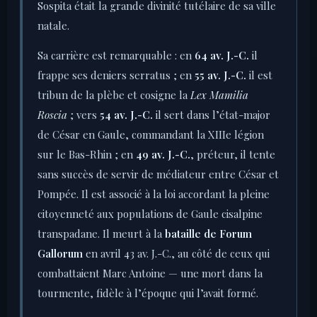
Sospita était la grande divinité tutélaire de sa ville
natale.
Sa carrière est remarquable : en
64 av. J.-C.
il
frappe ses deniers serratus ; en
55 av. J.-C.
il est
tribun de la plèbe et cosigne la
Lex Mamilia
Roscia
; vers
54 av. J.-C.
il sert dans l’état-major
de César en Gaule, commandant la XIIIe légion
sur le Bas-Rhin ; en
49 av. J.-C.
, préteur, il tente
sans succès de servir de médiateur entre César et
Pompée. Il est associé à la loi accordant la pleine
citoyenneté aux populations de Gaule cisalpine
transpadane. Il meurt à la
bataille de Forum
Gallorum
en avril 43 av. J.-C., au côté de ceux qui
combattaient Marc Antoine — une mort dans la
tourmente, fidèle à l’époque qui l’avait formé.