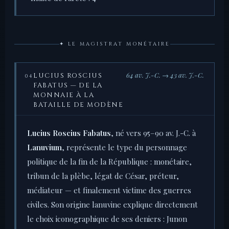
✦ LE MAGISTRAT MONÉTAIRE
64 av. J.-C. → 43 av. J.-C.
LUCIUS ROSCIUS
04
FABATUS — DE LA
MONNAIE À LA
BATAILLE DE MODÈNE
Lucius Roscius Fabatus
, né vers 95–90 av. J.-C. à
Lanuvium
, représente le type du personnage
politique de la fin de la République : monétaire,
tribun de la plèbe, légat de César, préteur,
médiateur — et finalement victime des guerres
civiles. Son origine lanuvine explique directement
le choix iconographique de ses deniers : Junon