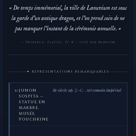
« De temps immémorial, la ville de Lanuvium est sous
la garde d’un antique dragon, et l’on prend soin de ne
pas manquer l’instant de la cérémonie annuelle. »
— Properce,
Élégies
, IV, 8 — cité par Babelon
✦ REPRÉSENTATIONS REMARQUABLES
IIe siècle ap. J.-C. · Art romain impérial
JUNON
R1
SOSPITA —
STATUE EN
MARBRE,
MUSÉE
POUCHKINE