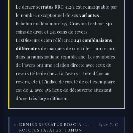
Le denier serratus RRC 412/1 est remarquable par
le nombre exceptionnel de ses
variantes
:
Babelon en dénombre 155, Crawford estime 240
coins de droit et 241 coins de revers.
LesDioscures.com référence
241 combinaisons
différentes
de marques de contrôle — un record
dans la numismatique républicaine. Les symboles
de l’avers ont une relation directe avec ceux du
revers (tête de cheval à l’avers = tête d’âne au
revers, etc.). L’indice de rareté de cet exemplaire
est de
4
, avec 456 lieux de découverte attestant
d’une très large diffusion.
64 av. J.-C.
DENIER SERRATUS ROSCIA · L.
03
ROSCIUS FABATUS · JUNON