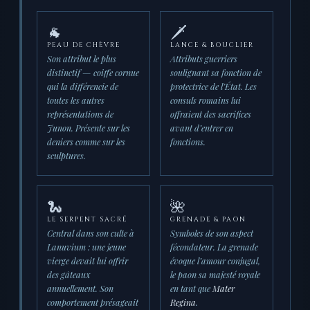
🐐
🗡️
PEAU DE CHÈVRE
LANCE & BOUCLIER
Son attribut le plus
Attributs guerriers
distinctif — coiffe cornue
soulignant sa fonction de
qui la différencie de
protectrice de l’État. Les
toutes les autres
consuls romains lui
représentations de
offraient des sacrifices
Junon. Présente sur les
avant d’entrer en
deniers comme sur les
fonctions.
sculptures.
🐍
🌺
LE SERPENT SACRÉ
GRENADE & PAON
Central dans son culte à
Symboles de son aspect
Lanuvium : une jeune
fécondateur. La grenade
vierge devait lui offrir
évoque l’amour conjugal,
des gâteaux
le paon sa majesté royale
annuellement. Son
en tant que
Mater
comportement présageait
Regina
.