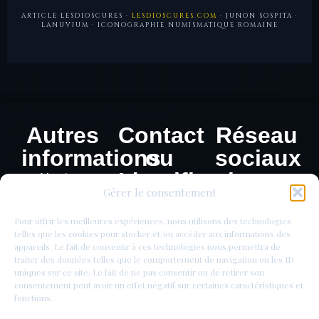
ARTICLE LESDIOSCURES ·
LESDIOSCURES.COM
· JUNON SOSPITA ·
LANUVIUM · ICONOGRAPHIE NUMISMATIQUE ROMAINE
Autres
Contact
Réseau
informations
ou
sociaux
Identification
Mentions
Gérer le consentement
légales
de
Politique de
monnaie
Pour offrir les meilleures expériences, nous utilisons des technologies
confidentialité
telles que les cookies pour stocker et/ou accéder aux informations des
appareils. Le fait de consentir à ces technologies nous permettra de
traiter des données telles que le comportement de navigation ou les ID
uniques sur ce site. Le fait de ne pas consentir ou de retirer son
consentement peut avoir un effet négatif sur certaines caractéristiques et
fonctions.