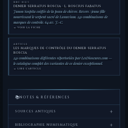
RRC 412/1
DENIER SERRATUS ROSCIA · L. ROSCIUS FABATUS
Junon Sospita coiffée de la peau de chèvre. Revers : jeune fille
nourrissant le serpent sacré de Lanuvium. 241 combinaisons de
marques de contrôle. 64 av. J.-C.
→ VOIR LA FICHE
ARTICLE
LES MARQUES DE CONTRÔLE DU DENIER SERRATUS
ROSCIA
241 combinaisons différentes répertoriées par LesDioscures.com —
le catalogue complet des variantes de ce denier exceptionnel.
→ LIRE L’ARTICLE
📚
NOTES & RÉFÉRENCES
+
SOURCES ANTIQUES
Properce,
Élégies
, IV, 8 — description poétique du
+
BIBLIOGRAPHIE NUMISMATIQUE