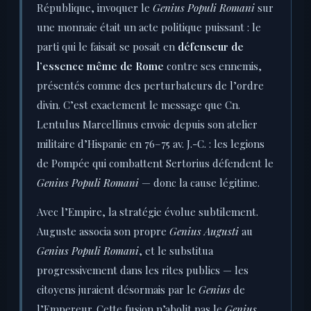
République, invoquer le
Genius Populi Romani
sur
une monnaie était un acte politique puissant : le
parti qui le faisait se posait en
défenseur de
l’essence même de Rome
contre ses ennemis,
présentés comme des perturbateurs de l’ordre
divin. C’est exactement le message que Cn.
Lentulus Marcellinus envoie depuis son atelier
militaire d’Hispanie en 76–75 av. J.-C. : les legions
de Pompée qui combattent Sertorius défendent le
Genius Populi Romani
— donc la cause légitime.
Avec l’Empire, la stratégie évolue subtilement.
Auguste associa son propre
Genius Augusti
au
Genius Populi Romani
, et le substitua
progressivement dans les rites publics — les
citoyens juraient désormais par le
Genius
de
l’Empereur. Cette fusion n’abolit pas le
Genius