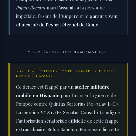
Populi Romani
mais l’assimila à la personne
impériale, faisant de l’Empereur le
garant vivant
et incarné de l’esprit éternel de Rome
.
✦ REPRÉSENTATION NUMISMATIQUE
⭐ G·P·R — LÉGITIMER POMPÉE CONTRE SERTORIUS
DEPUIS L’HISPANIE
Ce denier est frappé par un
atelier militaire
mobile en Hispanie
pour financer la guerre de
Pompée contre Quintus Sertorius (80–72 av. J.-C.).
La mention
EX S·C
(Ex Senatus Consulto) souligne
l’autorisation sénatoriale officielle de cette frappe
extraordinaire. Selon Babelon, Mommsen lie cette