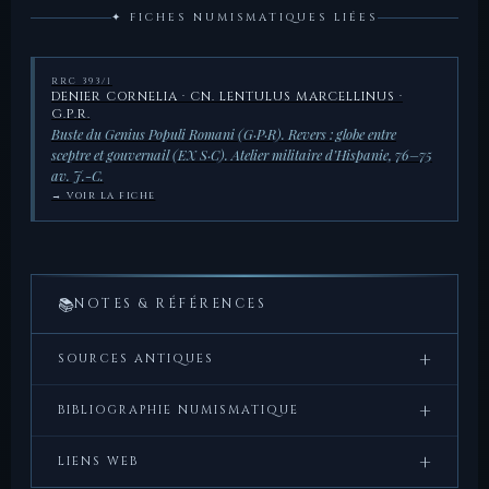
✦ FICHES NUMISMATIQUES LIÉES
RRC 393/1
DENIER CORNELIA · CN. LENTULUS MARCELLINUS ·
G.P.R.
Buste du Genius Populi Romani (G·P·R). Revers : globe entre
sceptre et gouvernail (EX S·C). Atelier militaire d’Hispanie, 76–75
av. J.-C.
→ VOIR LA FICHE
📚
NOTES & RÉFÉRENCES
+
SOURCES ANTIQUES
Cicéron,
De Republica
, I, 39 — développement sur la
+
BIBLIOGRAPHIE NUMISMATIQUE
nature de l’État romain et la force collective qui le
sous-tend.
Crawford, M.H.,
Roman Republican Coinage
,
+
LIENS WEB
Cambridge University Press, 1974 — RRC 393/1 ; notice