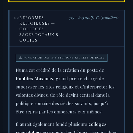
715 – 673 av. J.-C. (tradition)
RÉFORMES
02
RELIGIEUSES —
COLLÈGES
SACERDOTAUX &
CULTES
🏛 FONDATION DES INSTITUTIONS SACRÉES DE ROME
Numa est crédité de la création du poste de
Pontifex Maximus
, grand prêtre chargé de
superviser les rites religieux et d’interpréter les
volontés divines. Ce rôle devint central dans la
politique romaine des siècles suivants, jusqu’à
être repris par les empereurs eux-mêmes.
Il aurait également fondé plusieurs
collèges
sacerdotaux
essentiels : les
Fétiaux
, responsables