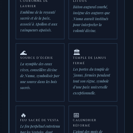
COURONNE DE
LITUUS
Bâton augural courbé,
LAURIER
Emblème de la royauté
insigne des augures que
sacrée et de la paix,
Numa aurait institués
associé à Apollon et aux
pour interpréter la
vainqueurs apaisés.
volonté divine.
🌊
🏛️
SOURCE D’ÉGÉRIE
TEMPLE DE JANUS
La nymphe des eaux
FERMÉ
Les portes du temple de
vives, conseillère divine
Janus, fermées pendant
de Numa, symbolisée par
tout son règne, symbole
une source dans les bois
d’une paix universelle
sacrés.
exceptionnelle.
🔥
📅
FEU SACRÉ DE VESTA
CALENDRIER
Le feu perpétuel entretenu
RÉFORMÉ
L’ajout des mois de
par les Vestales, dont