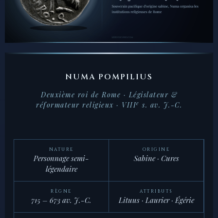
NUMA POMPILIUS
Deuxième roi de Rome · Législateur &
e
réformateur religieux · VIII
s. av. J.-C.
NATURE
ORIGINE
Personnage semi-
Sabine · Cures
légendaire
RÈGNE
ATTRIBUTS
715 – 673 av. J.-C.
Lituus · Laurier · Égérie