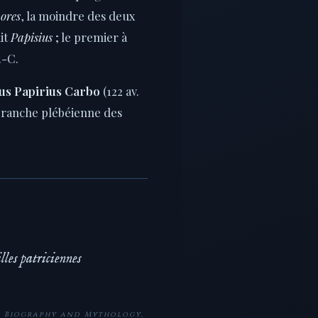
ores
, la moindre des deux
it
Papisius
; le premier à
.-C.
us Papirius Carbo
(122 av.
 branche plébéienne des
lles patriciennes
n Biography and Mythology
,