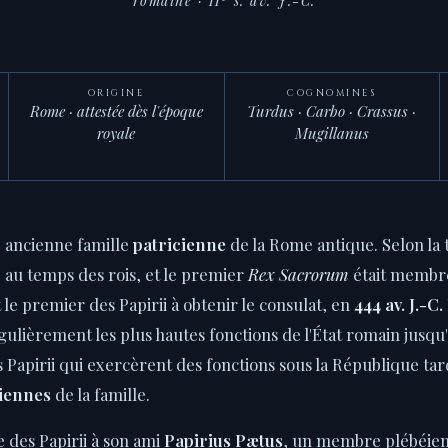
romaine · II
s. av. J.-C.
ORIGINE
COGNOMINES
Rome · attestée dès l'époque
Turdus · Carbo · Crassus ·
royale
Mugillanus
e ancienne famille
patricienne
de la Rome antique. Selon la tr
e au temps des rois, et le premier
Rex Sacrorum
était membre
 le premier des Papirii à obtenir le consulat, en
444 av. J.-C.
gulièrement les plus hautes fonctions de l'État romain jusqu
 Papirii qui exercèrent des fonctions sous la République tar
iennes
de la famille.
re des Papirii à son ami
Papirius Pætus
, un membre plébéien 