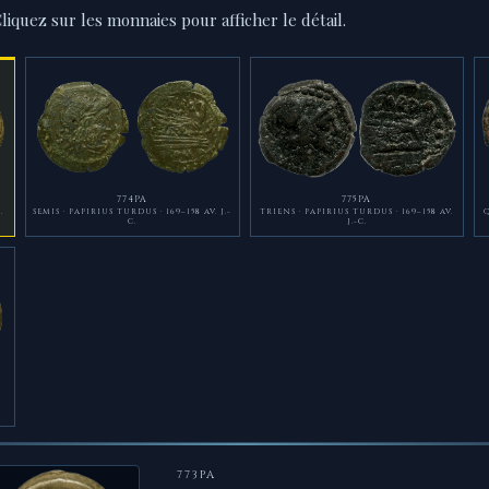
Cliquez sur les monnaies pour afficher le détail.
774PA
775PA
.
SEMIS · PAPIRIUS TURDUS · 169–158 AV. J.-
TRIENS · PAPIRIUS TURDUS · 169–158 AV.
Q
C.
J.-C.
773PA