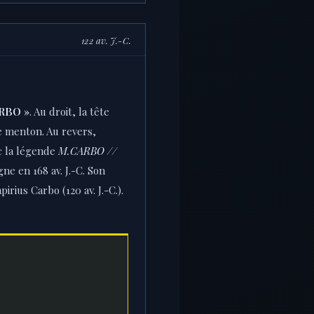
122 av. J.-C.
RBO »
. Au droit, la tête
le menton. Au revers,
c la légende
M.CARBO //
ne en 168 av. J.-C. Son
irius Carbo (120 av. J.-C.).