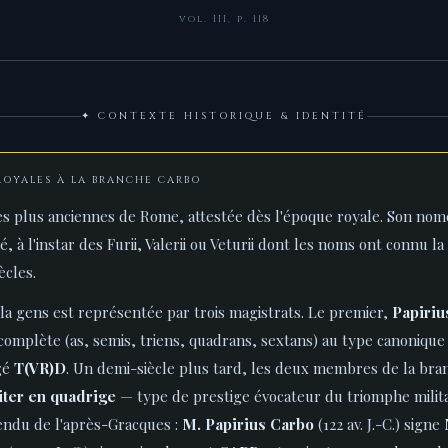
vol. III, p. 118
✦ CONTEXTE HISTORIQUE & IDENTITÉ
S ROYALES À LA BRANCHE CARBO
des plus anciennes de Rome, attestée dès l'époque royale. Son nom
 à l'instar des Furii, Valerii ou Veturii dont les noms ont connu 
ècles.
la gens est représentée par trois magistrats. Le premier,
Papiriu
omplète (as, semis, triens, quadrans, sextans) au type canoniqu
gé
T(VR)D
. Un demi-siècle plus tard, les deux membres de la br
iter en quadrige
— type de prestige évocateur du triomphe milita
endu de l'après-Gracques :
M. Papirius Carbo
(122 av. J.-C.) signe