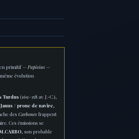
en primitif —
Papisius
—
la même évolution
s Turdus
(169–158 av. J.-C.),
e
Janus / proue de navire
,
anche des
Carbones
frappent
ire. Ces émissions se
M.CARBO
, son probable