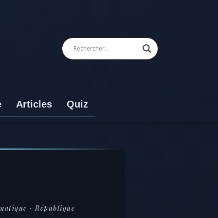
e
Articles
Quiz
matique · République