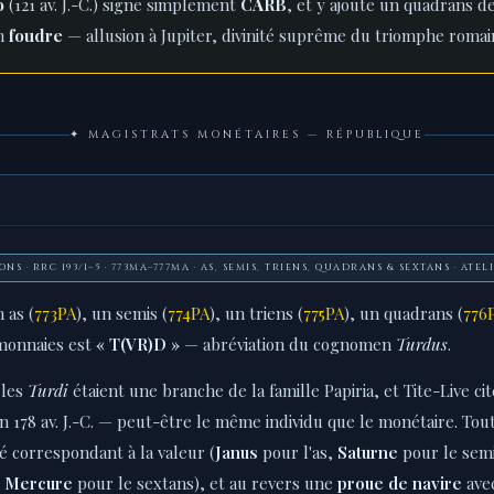
o
(121 av. J.-C.) signe simplement
CARB
, et y ajoute un quadrans d
un
foudre
— allusion à Jupiter, divinité suprême du triomphe romai
✦ MAGISTRATS MONÉTAIRES — RÉPUBLIQUE
IONS · RRC 193/1–5 · 773MA–777MA · AS, SEMIS, TRIENS, QUADRANS & SEXTANS · ATE
 as (
773PA
), un semis (
774PA
), un triens (
775PA
), un quadrans (
776
monnaies est
« T(VR)D »
— abréviation du cognomen
Turdus
.
 les
Turdi
étaient une branche de la famille Papiria, et Tite-Live ci
178 av. J.-C. — peut-être le même individu que le monétaire. Tou
ité correspondant à la valeur (
Janus
pour l'as,
Saturne
pour le sem
,
Mercure
pour le sextans), et au revers une
proue de navire
avec