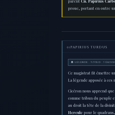
parent
Cn. Papirius Carb
proue, portant en outre 
PAPIRIUS TURDUS
01
🏛️ LÉGENDE : T(VR)D · 5 ÉMISS
Ce magistrat fit émettre un
La légende apposée à ces 
Cicéron nous apprend que
comme tribun du peuple en 
au droit la tête de la divin
Hercule
pour le quadrans