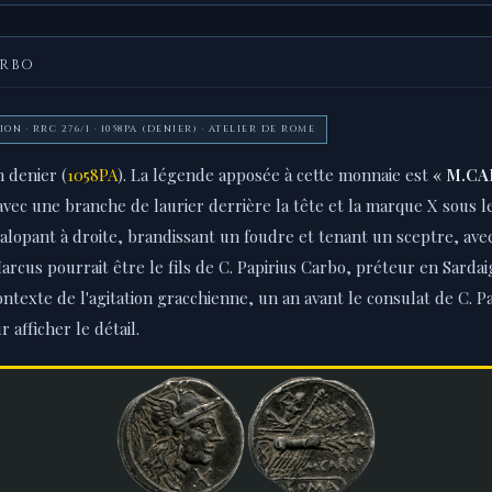
ARBO
ION · RRC 276/1 · 1058PA (DENIER) · ATELIER DE ROME
 denier (
1058PA
). La légende apposée à cette monnaie est
« M.CA
avec une branche de laurier derrière la tête et la marque X sous 
lopant à droite, brandissant un foudre et tenant un sceptre, ave
arcus pourrait être le fils de C. Papirius Carbo, préteur en Sardaig
ontexte de l'agitation gracchienne, un an avant le consulat de C. Pap
 afficher le détail.