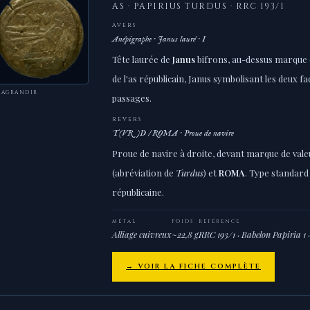
AS · PAPIRIUS TURDUS · RRC 193/1
AVERS
Anépigraphe · Janus lauré · I
Tête laurée de
Janus
bifrons, au-dessus marque 
de l'as républicain, Janus symbolisant les deux fa
 AGRANDIR
passages.
REVERS
T(VR)D / ROMA · Proue de navire
Proue de navire à droite, devant marque de val
(abréviation de
Turdus
) et
ROMA
. Type standard
républicaine.
MÉTAL
POIDS
RÉFÉRENCE
Alliage cuivreux
~22,8 g
RRC 193/1 · Babelon Papiria 1 
→ VOIR LA FICHE COMPLÈTE