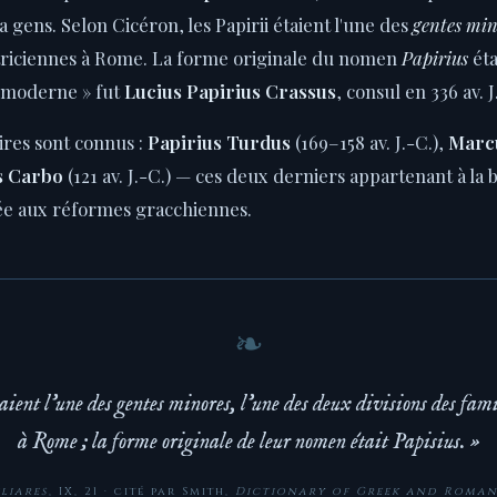
la gens. Selon Cicéron, les Papirii étaient l'une des
gentes min
patriciennes à Rome. La forme originale du nomen
Papirius
éta
 moderne » fut
Lucius Papirius Crassus
, consul en 336 av. J
ires sont connus :
Papirius Turdus
(169–158 av. J.-C.),
Marc
s Carbo
(121 av. J.-C.) — ces deux derniers appartenant à la
iée aux réformes gracchiennes.
aient l'une des gentes minores, l'une des deux divisions des fami
à Rome ; la forme originale de leur nomen était Papisius. »
liares
, IX, 21 · cité par Smith,
Dictionary of Greek and Roma