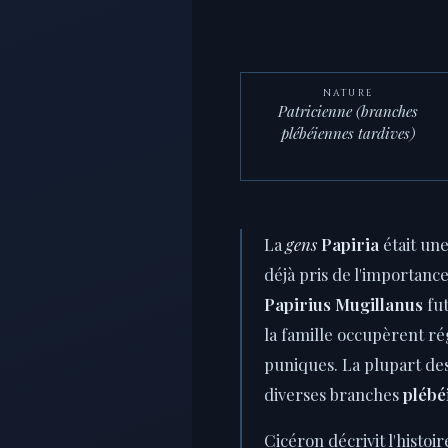
NATURE
Patricienne (branches
plébéiennes tardives)
La
gens
Papiria
était un
déjà pris de l'importanc
Papirius Mugillanus
fut
la famille occupèrent ré
puniques. La plupart des
diverses branches
plébé
Cicéron décrivit l'histoi