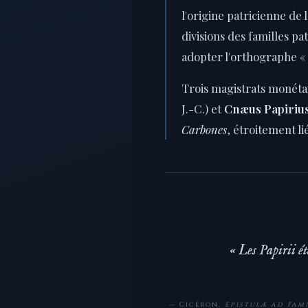
l'origine patricienne de 
divisions des familles 
adopter l'orthographe «
Trois magistrats monéta
J.-C.) et
Cnæus Papiriu
Carbones
, étroitement l
« Les Papirii ét
— Cicéron,
Epistulæ ad Fami