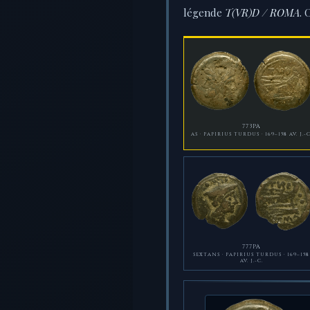
légende
T(VR)D / ROMA
. 
773PA
AS · PAPIRIUS TURDUS · 169–158 AV. J.-C
777PA
SEXTANS · PAPIRIUS TURDUS · 169–158
AV. J.-C.