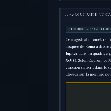
MARCUS PAPIRIUS C
02
⚡ LÉGENDE : M.CARBO · 1 ÉMISS
Ce magistrat fit émettre un
casquée de
Roma
à droite 
Jupiter
dans un quadrige ga
ROMA
. Selon Cicéron, ce M
émission s'inscrit dans le c
Cliquez sur la monnaie pour