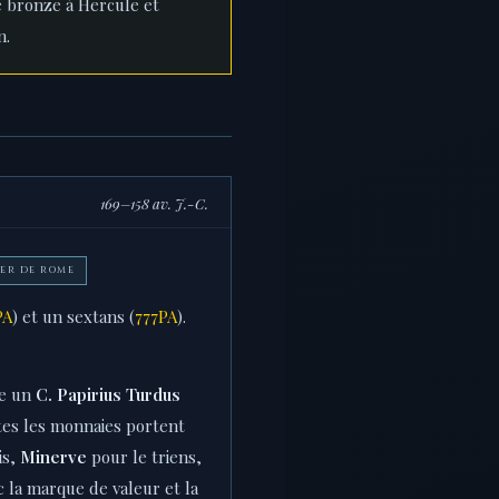
e bronze à Hercule et
n.
169–158 av. J.-C.
LIER DE ROME
PA
) et un sextans (
777PA
).
te un
C. Papirius Turdus
tes les monnaies portent
is,
Minerve
pour le triens,
 la marque de valeur et la