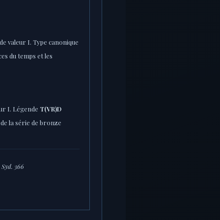
de valeur I. Type canonique
ces du temps et les
eur I. Légende
T(VR)D
 de la série de bronze
· Syd. 366