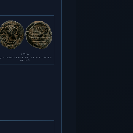
776PA
UADRANS · PAPIRIUS TURDUS · 169–158
AV. J.-C.