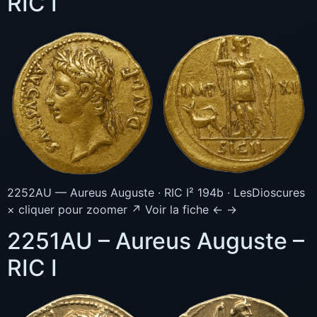
RIC I
2252AU — Aureus Auguste · RIC I² 194b · LesDioscures
× cliquer pour zoomer ↗ Voir la fiche ← →
2251AU – Aureus Auguste –
RIC I