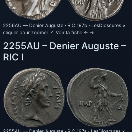
2256AU — Denier Auguste · RIC 197b · LesDioscures ×
cliquer pour zoomer ↗ Voir la fiche ← →
2255AU – Denier Auguste –
RIC I
2255AU — Denier Auguste · RIC 197a · LesDioscures ×