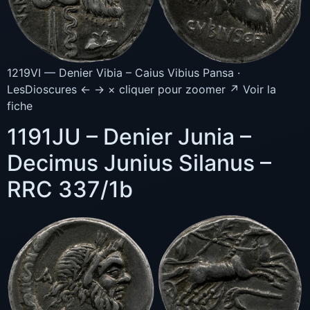
1219VI — Denier Vibia – Caius Vibius Pansa ·
LesDioscures ← → × cliquer pour zoomer ↗ Voir la
fiche
1191JU – Denier Junia –
Decimus Junius Silanus –
RRC 337/1b