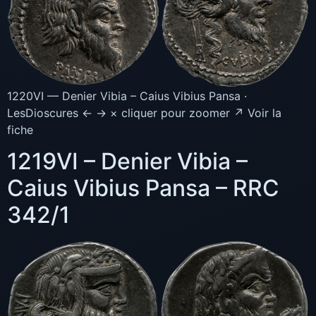
1220VI — Denier Vibia – Caius Vibius Pansa ·
LesDioscures ← → × cliquer pour zoomer ↗ Voir la
fiche
1219VI – Denier Vibia –
Caius Vibius Pansa – RRC
342/1