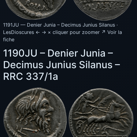
1191JU — Denier Junia – Decimus Junius Silanus ·
LesDioscures ← → × cliquer pour zoomer ↗ Voir la
fiche
1190JU – Denier Junia –
Decimus Junius Silanus –
RRC 337/1a