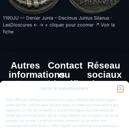
1190JU — Denier Junia – Decimus Junius Silanus ·
LesDioscures ← → × cliquer pour zoomer ↗ Voir la
fiche
Autres
Contact
Réseau
informations
ou
sociaux
Identification
Mentions
Gérer le consentement
légales
de
Politique de
monnaie
Pour offrir les meilleures expériences, nous utilisons des technologies
confidentialité
telles que les cookies pour stocker et/ou accéder aux informations des
appareils. Le fait de consentir à ces technologies nous permettra de
traiter des données telles que le comportement de navigation ou les ID
uniques sur ce site. Le fait de ne pas consentir ou de retirer son
consentement peut avoir un effet négatif sur certaines caractéristiques