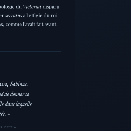
ypologie du
Victoriat
disparu
ier
serratus
à l'effigie du roi
 comme l'avait fait avant
aire, Sabinus.
sé de donner ce
le dans laquelle
és. »
ns Vettia