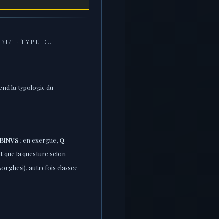
31/1 · TYPE DU
end la typologie du
ABINVS
; en exergue,
Q
—
ot que la questure selon
Borghesi), autrefois classee