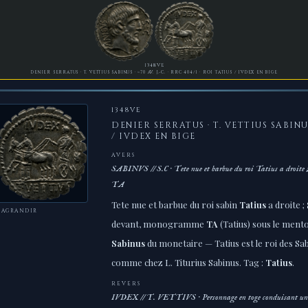
1348VE
DENIER SERRATUS · T. VETTIUS SABINUS · ~70 AV. J.-C. · RRC 404/1 · ROI TATIUS / IVDEX EN BIGE
1348VE
DENIER SERRATUS · T. VETTIUS SABINUS
/ IVDEX EN BIGE
AVERS
SABINVS // S.C · Tete nue et barbue du roi Tatius a droite 
TA
Tete nue et barbue du roi sabin
Tatius
a droite ;
 AGRANDIR
devant, monogramme
TA
(Tatius) sous le ment
Sabinus
du monetaire — Tatius est le roi des Sa
comme chez L. Titurius Sabinus. Tag :
Tatius
.
REVERS
IVDEX // T. VETTIVS · Personnage en toge conduisant un bi