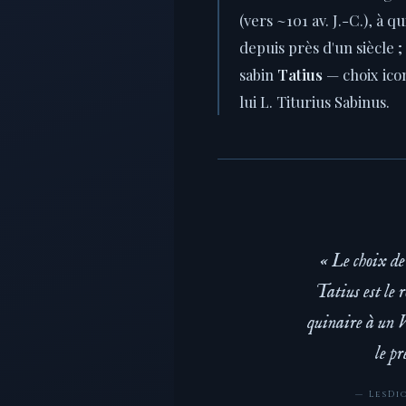
(vers ~101 av. J.-C.), à 
depuis près d'un siècle ;
sabin
Tatius
— choix ico
lui L. Titurius Sabinus.
« Le choix de
Tatius est le 
quinaire à un V
le p
— LesDio