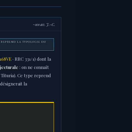
~101 av. J.-C.
) · REPREND LA TYPOLOGIE DU
1168VE
· RRC 331/1) dont la
jecturale
: on ne connaît
s Tituria). Ce type reprend
désignerait la