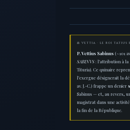
⚖️ VETTIA · LE ROI TATIU
P. Vettius Sabinus
(~101 av
SABINVS
: l'attribution à l
Tituria). Ce quinaire repre
l'exergue désignerait la d
av. J.-C.) frappe un denier
Sabinus — et, au revers, 
magistrat dans une activité
la fin de la République.