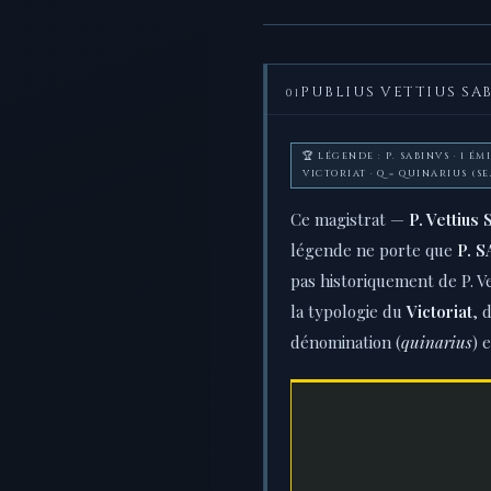
PUBLIUS VETTIUS SA
01
🏆 LÉGENDE : P. SABINVS · 1 É
VICTORIAT · Q = QUINARIUS (SE
Ce magistrat —
P. Vettius
légende ne porte que
P. 
pas historiquement de P. Ve
la typologie du
Victoriat
, 
dénomination (
quinarius
) 