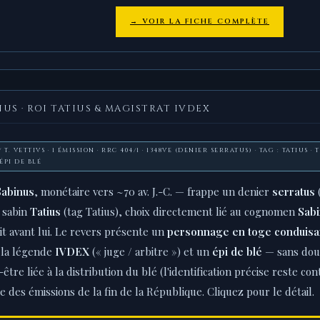
→ VOIR LA FICHE COMPLÈTE
US · ROI TATIUS & MAGISTRAT IVDEX
 T. VETTIVS · 1 ÉMISSION · RRC 404/1 · 1348VE (DENIER SERRATUS) · TAG : TATIUS · 
ÉPI DE BLÉ
 Sabinus
, monétaire vers ~70 av. J.-C. — frappe un denier
serratus
i sabin
Tatius
(tag Tatius), choix directement lié au cognomen
Sab
fait avant lui. Le revers présente un
personnage en toge conduisa
 la légende
IVDEX
(« juge / arbitre ») et un
épi de blé
— sans dout
t-être liée à la distribution du blé (l'identification précise reste c
ue des émissions de la fin de la République. Cliquez pour le détail.