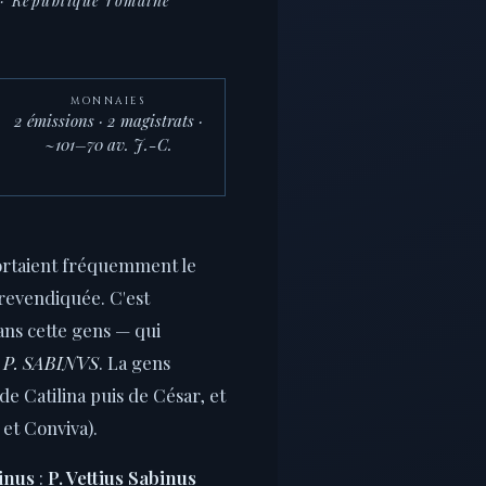
· République romaine
MONNAIES
2 émissions · 2 magistrats ·
~101–70 av. J.-C.
ortaient fréquemment le
revendiquée. C'est
ns cette gens — qui
e
P. SABINVS
. La gens
de Catilina puis de César, et
 et Conviva).
inus
:
P. Vettius Sabinus