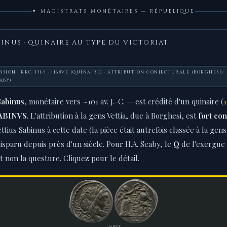
✦ MAGISTRATS MONÉTAIRES — RÉPUBLIQUE
BINUS · QUINAIRE AU TYPE DU VICTORIAT
MISSION · RRC 331/1 · 1168VE (QUINAIRE) · ATTRIBUTION CONJECTURALE (BORGHESI
ABY)
 Sabinus
, monétaire vers ~101 av. J.-C. — est crédité d'un quinaire (
SABINVS
. L'attribution à la gens Vettia, due à Borghesi, est
fort con
ttius Sabinus à cette date (la pièce était autrefois classée à la gen
disparu depuis près d'un siècle. Pour H.A. Seaby, le
Q
de l'exergue 
et non la questure. Cliquez pour le détail.
1168VE