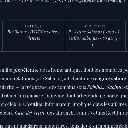
erratus — ~101 & ~70 av. J.-C.
· Iconographie numismatique 
EMBLÈME
MAGISTRATS
Roi Tatius · IVDEX en bige ·
P. Vettius Sabinus (~101) · T.
Victoria
Vettius Sabinus (~70 av. J.-
C.)
famille
plébéienne
de la Rome antique, dont les membres p
ognomen
Sabinus
(« le Sabin »), affichant une
origine sabine
cularité — la fréquence des combinaisons
Publius… Sabinus
da
 attribuer un quinaire anonyme dont la légende ne porte qu
ent célèbre
L. Vettius
, informateur impliqué dans les affaires 
célèbre
Casa dei Vettii
, des affranchis Aulus Vettius Restitutus
s furent magistrats monétaires, tous deux surnommés
Sab