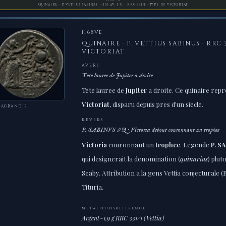
QUINAIRE · P. VETTIUS SABINUS · ~101 AV. J.-C. · RRC 331/1 · TYPE DU VICTORIAT
1168VE
QUINAIRE · P. VETTIUS SABINUS · RRC 3
VICTORIAT
AVERS
Tete lauree de Jupiter a droite
Tete lauree de
Jupiter
a droite. Ce quinaire repr
Victoriat
, disparu depuis pres d'un siecle.
 AGRANDIR
REVERS
P. SABINVS // Q · Victoria debout couronnant un trophee
Victoria
couronnant un
trophee
. Legende
P. S
qui designerait la denomination (
quinarius
) plut
Seaby. Attribution a la gens Vettia conjecturale (
Tituria.
METAL
POIDS
REFERENCE
Argent
~1,9 g
RRC 331/1 (Vettia)