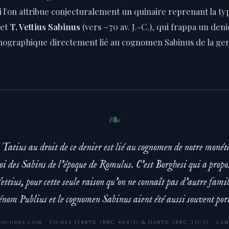
qui l'on attribue conjecturalement un quinaire reprenant la t
 et
T. Vettius Sabinus
(vers ~70 av. J.-C.), qui frappa un den
nographique directement lié au cognomen Sabinus de la gens,
 Tatius au droit de ce denier est lié au cognomen de notre monét
roi des Sabins de l'époque de Romulus. C'est Borghesi qui a propo
ettius, pour cette seule raison qu'on ne connaît pas d'autre famil
rénom Publius et le cognomen Sabinus aient été aussi souvent port
scures.com · Fiches 1348VE (RRC 404/1) & 1168VE (RRC 331/1) · ge