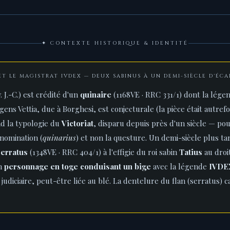
✦ CONTEXTE HISTORIQUE & IDENTITÉ
S ET LE MAGISTRAT IVDEX — DEUX SABINUS À UN DEMI-SIÈCLE D'ÉCA
. J.-C.) est crédité d'un
quinaire
(1168VE · RRC 331/1) dont la lég
a gens Vettia, due à Borghesi, est conjecturale (la pièce était autref
nd la typologie du
Victoriat
, disparu depuis près d'un siècle — pou
énomination (
quinarius
) et non la questure. Un demi-siècle plus ta
serratus
(1348VE · RRC 404/1) à l'effigie du roi sabin
Tatius
au droi
un
personnage en toge conduisant un bige
avec la légende
IVDE
 judiciaire, peut-être liée au blé. La dentelure du flan (serratus) c