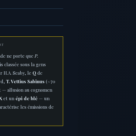
RT
ende ne porte que
P.
ois classée sous la gens
r H.A. Seaby, le
Q
de
rd,
T. Vettius Sabinus
(~70
t — allusion au cognomen
X
et un
épi de blé
— un
aractérise les émissions de