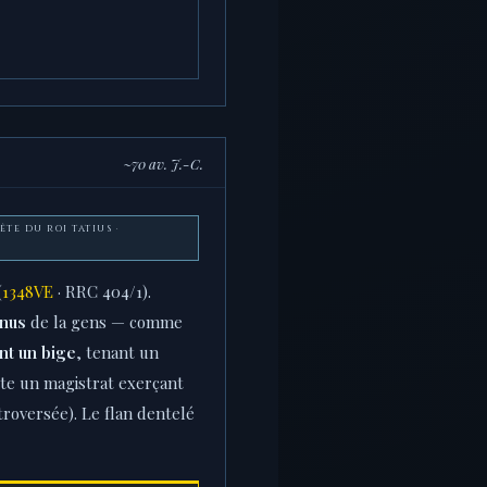
~70 av. J.-C.
TÊTE DU ROI TATIUS ·
(
1348VE
· RRC 404/1).
inus
de la gens — comme
nt un bige
, tenant un
e un magistrat exerçant
ontroversée). Le flan dentelé