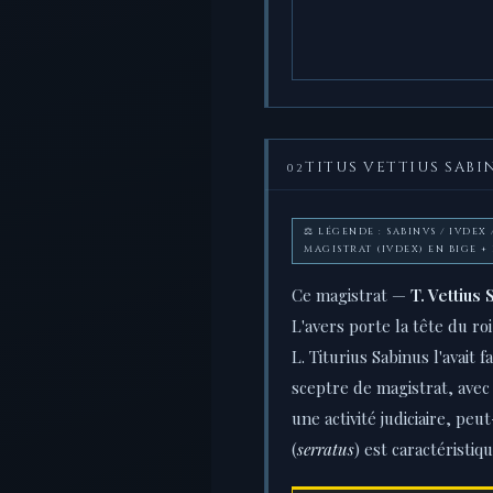
TITUS VETTIUS SABIN
02
⚖️ LÉGENDE : SABINVS / IVDEX /
MAGISTRAT (IVDEX) EN BIGE + 
Ce magistrat —
T. Vettius
L'avers porte la tête du ro
L. Titurius Sabinus l'avait 
sceptre de magistrat, avec
une activité judiciaire, peu
(
serratus
) est caractéristiq