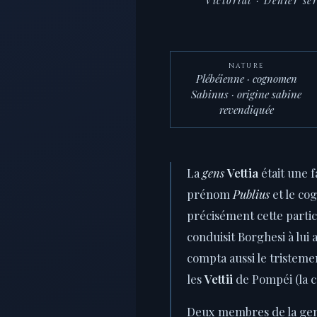
Victoriat · Denier s
NATURE
Plébéienne · cognomen
Sabinus · origine sabine
revendiquée
La
gens
Vettia
était une 
prénom
Publius
et le c
précisément cette parti
conduisit Borghesi à lui
compta aussi le tristem
les
Vettii
de Pompéi (la 
Deux membres de la gen