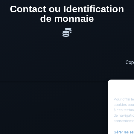
Contact ou Identification
de monnaie
Cop
Pour offrir 
cookies pour
à ces techn
de navigatio
consentement
Gérer les se