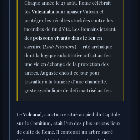
Chaque année le 23 août, Rome célébrait
les
Volcanalia
pour apaiser Vulcain et
protéger les récoltes stockées contre les
incendies de fin d’été. Les Romains jetaient
des
poissons vivants dans le feu
en
sacrifice (
Ludi Piscatorii
) — rite archaïque
dont la logique substitutive offrait au feu
une vie en échange de la protection des
autres. Auguste choisit ce jour pour
travailler à la lumière d’une chandelle,
geste symbolique de défi maîtrisé au feu.
Le
Vulcanal
, sanctuaire situé au pied du Capitole
sur le Comitium, était l’un des plus anciens lieux
de culte de Rome. Il contenait un arbre sacré