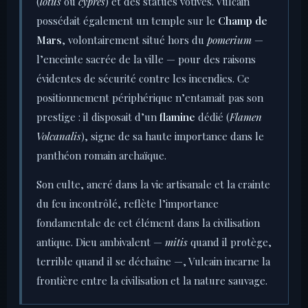
(
lotus
ou
cyprès
) et des statues votives. Vulcain
possédait également un temple sur le
Champ de
Mars
, volontairement situé hors du
pomerium
—
l’enceinte sacrée de la ville — pour des raisons
évidentes de sécurité contre les incendies. Ce
positionnement périphérique n’entamait pas son
prestige : il disposait d’un
flamine
dédié (
Flamen
Volcanalis
), signe de sa haute importance dans le
panthéon romain archaïque.
Son culte, ancré dans la vie artisanale et la crainte
du feu incontrôlé, reflète l’importance
fondamentale de cet élément dans la civilisation
antique. Dieu ambivalent —
mitis
quand il protège,
terrible quand il se déchaîne —, Vulcain incarne la
frontière entre la civilisation et la nature sauvage.