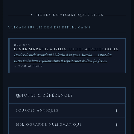
✦ FICHES NUMISMATIQUES LIÉES
VULCAIN SUR LES DENIERS RÉPUBLICAINS
RRC 314/1
DENIER SERRATUS AURELIA · LUCIUS AURELIUS COTTA
Denier dentelé associant Vulcain à la gens Aurelia — l’une des
rares émissions républicaines à représenter le dieu forgeron.
→ VOIR LA FICHE
📚
NOTES & RÉFÉRENCES
+
SOURCES ANTIQUES
Virgile,
Énéide
, VIII, 416–453 — Description de la forge
+
BIBLIOGRAPHIE NUMISMATIQUE
de Vulcain sous l’Etna et fabrication des armes d’Énée.