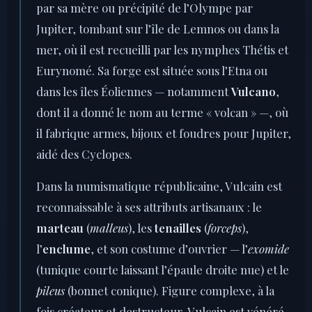
par sa mère ou précipité de l’Olympe par
Jupiter, tombant sur l’île de Lemnos ou dans la
mer, où il est recueilli par les nymphes Thétis et
Eurynomé. Sa forge est située sous l’Etna ou
dans les îles Éoliennes — notamment
Vulcano
,
dont il a donné le nom au terme « volcan » —, où
il fabrique armes, bijoux et foudres pour Jupiter,
aidé des Cyclopes.
Dans la numismatique républicaine, Vulcain est
reconnaissable à ses attributs artisanaux : le
marteau
(
malleus
), les
tenailles
(
forceps
),
l’
enclume
, et son costume d’ouvrier — l’
exomide
(tunique courte laissant l’épaule droite nue) et le
pileus
(bonnet conique). Figure complexe, à la
fois créateur et destructeur, Vulcain est vénéré