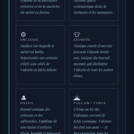
symbole de la puissance
Attribut quasi
créatrice et de la maîtrise
systématique dans la
du métal en fusion.
statuaire et les monnaies.
⚙️
👕
ENCLUME
EXOMIDE
Surface sur laquelle le
Tunique courte d’ouvrier
métal est battu.
laissant l’épaule droite
Représentée sur certains
nue, insigne du travail
reliefs aux côtés de
manuel, qui distingue
Vulcain en plein labeur.
Vulcain de tous les autres
dieux.
🎩
🌋
PILEUS
VOLCAN / FORGE
Bonnet conique des
L’Etna ou les îles
artisans et des
Éoliennes servent de
affranchis. Emblème de
forge cosmique. Vulcano
son statut d’artisan
lui doit son nom — et
divin, humble et puissant
par extension, tous les