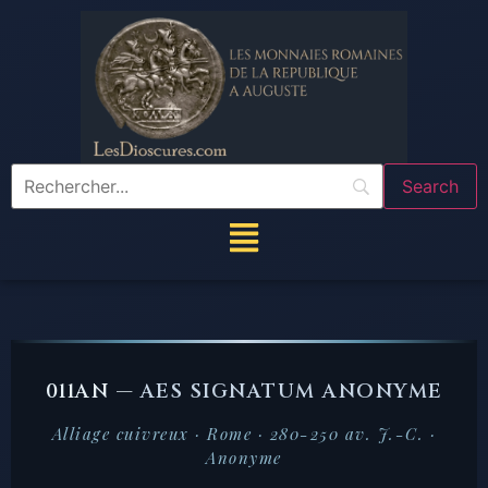
011AN —
AES SIGNATUM ANONYME
Alliage cuivreux · Rome · 280-250 av. J.-C. ·
Anonyme