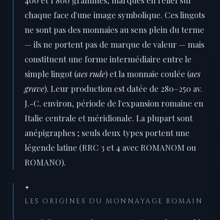
400 et 1 800 grammes, marqués en relief sur
chaque face d'une image symbolique. Ces lingots
ne sont pas des monnaies au sens plein du terme
— ils ne portent pas de marque de valeur — mais
constituent une forme intermédiaire entre le
simple lingot (
aes rude
) et la monnaie coulée (
aes
grave
). Leur production est datée de 280–250 av.
J.-C. environ, période de l'expansion romaine en
Italie centrale et méridionale. La plupart sont
anépigraphes ; seuls deux types portent une
légende latine (RRC 3 et 4 avec ROMANOM ou
ROMANO).
✦
LES ORIGINES DU MONNAYAGE ROMAIN