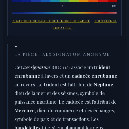
1
5
10+
↗ Méthode de calcul de l'indice de rareté
↗ Référence
CRRO (RRC)
✦
LA PIÈCE : AES SIGNATUM ANONYME
Cet
aes signatum
RRC 11/1 associe un
trident
enrubanné
à l'avers et un
caducée enrubanné
au revers. Le trident est l'attribut de
Neptune
,
dieu de la mer et des séismes, symbole de
puissance maritime. Le caducée est l'attribut de
Mercure
, dieu du commerce et des échanges,
symbole de paix et de transactions. Les
bandelettes
(filets) enrubannant les deux