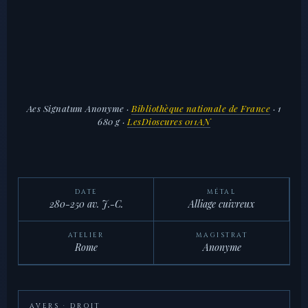
Aes Signatum Anonyme
·
Bibliothèque nationale de France
· 1
680 g ·
LesDioscures 011AN
DATE
MÉTAL
280-250 av. J.-C.
Alliage cuivreux
ATELIER
MAGISTRAT
Rome
Anonyme
AVERS · DROIT