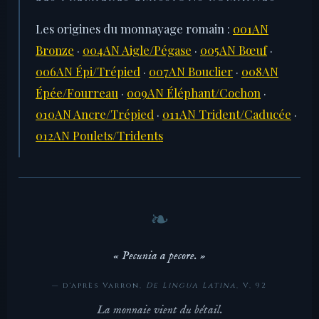
Les origines du monnayage romain :
001AN
Bronze
·
004AN Aigle/Pégase
·
005AN Bœuf
·
006AN Épi/Trépied
·
007AN Bouclier
·
008AN
Épée/Fourreau
·
009AN Éléphant/Cochon
·
010AN Ancre/Trépied
·
011AN Trident/Caducée
·
012AN Poulets/Tridents
« Pecunia a pecore. »
— d'après Varron,
De Lingua Latina
, V, 92
La monnaie vient du bétail.