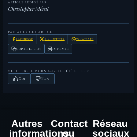
ARTICLE RÉDIGÉ PAR
Christopher Mérat
Rutter,
Historia
, British Museum
LesDioscures —
— Fiche de référence du
N.K.,
Numorum: Italy
Press, 2001.
011AN
site.
PARTAGER CET ARTICLE
Facebook
X / Twitter
WhatsApp
Copier le lien
Imprimer
CETTE FICHE VOUS A-T-ELLE ÉTÉ UTILE ?
Oui
Non
Autres
Contact
Réseau
informations
ou
sociaux