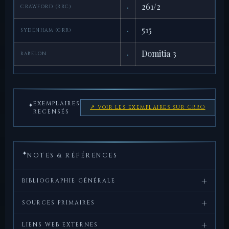
·
261/2
CRAWFORD (RRC)
·
515
SYDENHAM (CRR)
·
Domitia 3
BABELON
EXEMPLAIRES
✦
↗ Voir les exemplaires sur CRRO
RECENSÉS
✦
NOTES & RÉFÉRENCES
+
BIBLIOGRAPHIE GÉNÉRALE
+
Crawford,
Roman
, Cambridge
SOURCES PRIMAIRES
M.H.,
Republican
University Press, 1974.
+
Strabon,
Géographie
, IV, 1 (sur la Gaule
LIENS WEB EXTERNES
Coinage