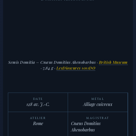
Semis Domitia – Cnæus Domitius Ahenobarbus
·
British Museum
· 7,84 g ·
LesDioscures 1011DO
DATE
MÉTAL
128 av. J.-C.
Alliage cuivreux
ATELIER
MAGISTRAT
Rome
Cnæus Domitius
Ahenobarbus