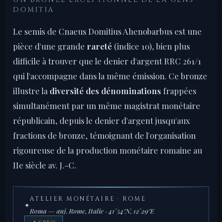
UN BRONZE EXCEPTIONNEL DE LA GENS
DOMITIA
Le semis de Cnaeus Domitius Ahenobarbus est une
pièce d'une grande
rareté
(indice 10), bien plus
difficile à trouver que le denier d'argent RRC 261/1
qui l'accompagne dans la même émission. Ce bronze
illustre la
diversité des dénominations
frappées
simultanément par un même magistrat monétaire
républicain, depuis le denier d'argent jusqu'aux
fractions de bronze, témoignant de l'organisation
rigoureuse de la production monétaire romaine au
IIe siècle av. J.-C.
ATELIER MONÉTAIRE · ROME
✦
Roma — auj. Rome, Italie · 41°54′N, 12°29′E