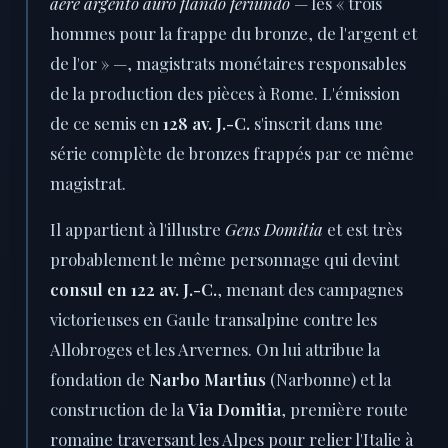
aere argento auro flando feriundo
— les « trois
hommes pour la frappe du bronze, de l'argent et
de l'or » —, magistrats monétaires responsables
de la production des pièces à Rome. L'émission
de ce semis en
128 av. J.-C.
s'inscrit dans une
série complète de bronzes frappés par ce même
magistrat.
Il appartient à l'illustre
Gens Domitia
et est très
probablement le même personnage qui devint
consul en 122 av. J.-C.
, menant des campagnes
victorieuses en Gaule transalpine contre les
Allobroges et les Arvernes. On lui attribue la
fondation de
Narbo Martius
(Narbonne) et la
construction de la
Via Domitia
, première route
romaine traversant les Alpes pour relier l'Italie à