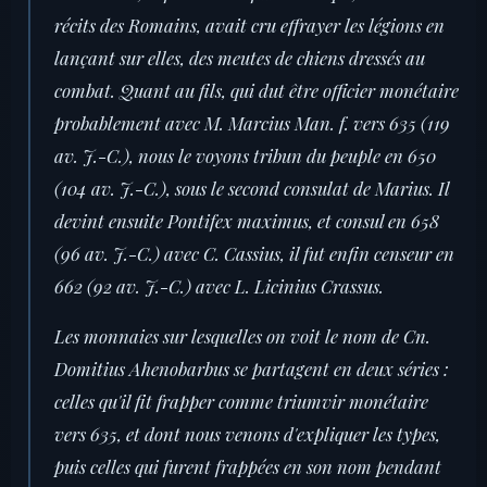
récits des Romains, avait cru effrayer les légions en
lançant sur elles, des meutes de chiens dressés au
combat. Quant au fils, qui dut être officier monétaire
probablement avec M. Marcius Man. f. vers 635 (119
av. J.-C.), nous le voyons tribun du peuple en 650
(104 av. J.-C.), sous le second consulat de Marius. Il
devint ensuite Pontifex maximus, et consul en 658
(96 av. J.-C.) avec C. Cassius, il fut enfin censeur en
662 (92 av. J.-C.) avec L. Licinius Crassus.
Les monnaies sur lesquelles on voit le nom de Cn.
Domitius Ahenobarbus se partagent en deux séries :
celles qu'il fit frapper comme triumvir monétaire
vers 635, et dont nous venons d'expliquer les types,
puis celles qui furent frappées en son nom pendant