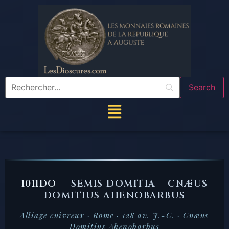
1011DO —
SEMIS DOMITIA – CNÆUS
DOMITIUS AHENOBARBUS
Alliage cuivreux · Rome · 128 av. J.-C. · Cnæus
Domitius Ahenobarbus