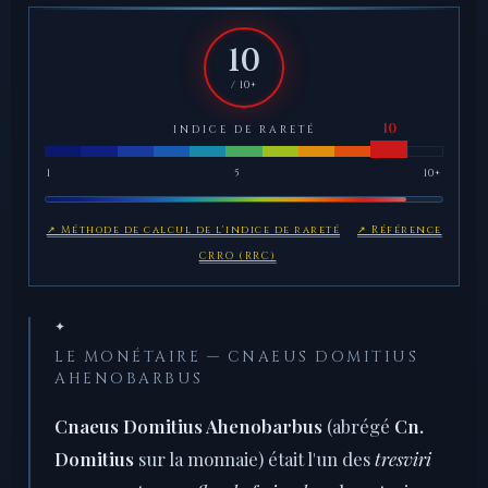
10
/ 10+
INDICE DE RARETÉ
1
5
10+
↗ Méthode de calcul de l'indice de rareté
↗ Référence
CRRO (RRC)
✦
LE MONÉTAIRE — CNAEUS DOMITIUS
AHENOBARBUS
Cnaeus Domitius Ahenobarbus
(abrégé
Cn.
Domitius
sur la monnaie) était l'un des
tresviri