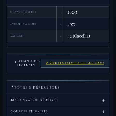
·
262/5
CRAWFORD (RRC)
·
497c
SYDENHAM (CRR)
·
42 (Caecilia)
BABELON
EXEMPLAIRES
✦
↗ Voir les exemplaires sur CRRO
RECENSÉS
✦
NOTES & RÉFÉRENCES
+
BIBLIOGRAPHIE GÉNÉRALE
+
Crawford,
Roman
, Cambridge
SOURCES PRIMAIRES