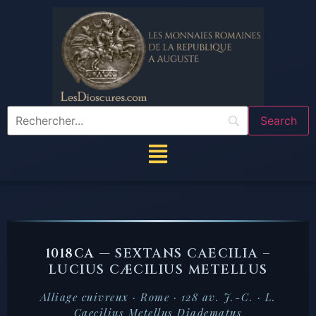
1018CA —
SEXTANS CAECILIA –
LUCIUS CÆCILIUS METELLUS
Alliage cuivreux · Rome · 128 av. J.-C. · L.
Caecilius Metellus Diadematus