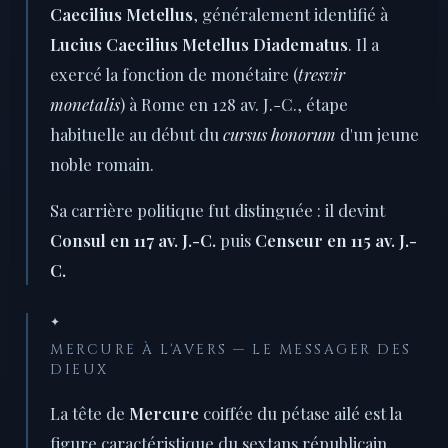
Caecilius Metellus
, généralement identifié à
Lucius Caecilius Metellus Diadematus
. Il a
exercé la fonction de monétaire (
tresvir
monetalis
) à Rome en 128 av. J.-C., étape
habituelle au début du
cursus honorum
d'un jeune
noble romain.
Sa carrière politique fut distinguée : il devint
Consul en 117 av. J.-C.
puis
Censeur en 115 av. J.-
C.
✦
MERCURE À L'AVERS — LE MESSAGER DES
DIEUX
La tête de
Mercure
coiffée du pétase ailé est la
figure caractéristique du sextans républicain.