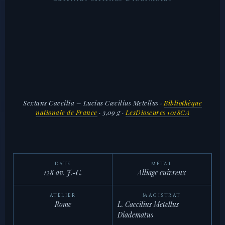
Sextans Caecilia – Lucius Cæcilius Metellus
·
Bibliothèque
nationale de France
· 3,09 g ·
LesDioscures 1018CA
DATE
MÉTAL
128 av. J.-C.
Alliage cuivreux
ATELIER
MAGISTRAT
Rome
L. Caecilius Metellus
Diadematus