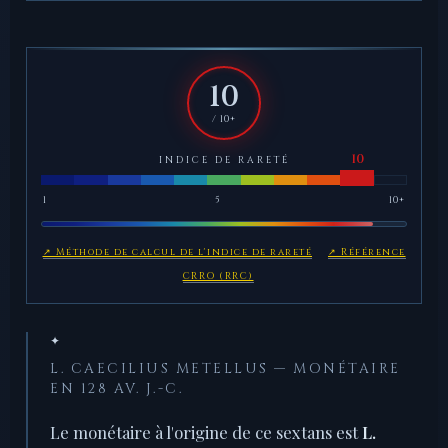
10
/ 10+
INDICE DE RARETÉ
1
5
10+
↗ Méthode de calcul de l'indice de rareté
↗ Référence
CRRO (RRC)
✦
L. CAECILIUS METELLUS — MONÉTAIRE
EN 128 AV. J.-C.
Le monétaire à l'origine de ce sextans est
L.