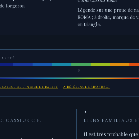
 de forgeron.
Légende sur une proue de nav
ROMA ; à droite, marque de va
en triangle.
RARETÉ
5
 calcul de l'indice de rareté
↗ Référence CRRO (RRC)
✦
. CASSIUS C.F.
LIENS FAMILIAUX E
Il est très probable qu