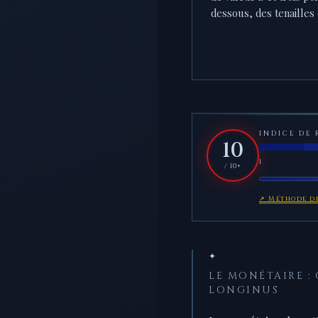
dessous, des tenailles
INDICE DE 
10
1
/ 10+
↗ Méthode de
✦
LE MONÉTAIRE : C
LONGINUS