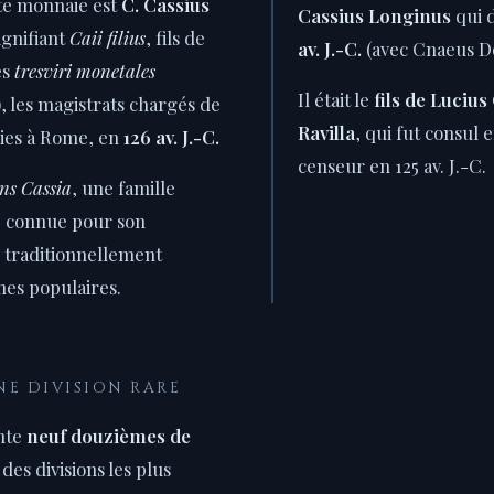
te monnaie est
C. Cassius
Cassius Longinus
qui 
ignifiant
Caii filius
, fils de
av. J.-C.
(avec Cnaeus D
es
tresviri monetales
Il était le
fils de Luciu
, les magistrats chargés de
Ravilla
, qui fut consul e
ies à Rome, en
126 av. J.-C.
censeur en 125 av. J.-C.
ns Cassia
, une famille
e connue pour son
e traditionnellement
mes populaires.
NE DIVISION RARE
nte
neuf douzièmes de
 des divisions les plus