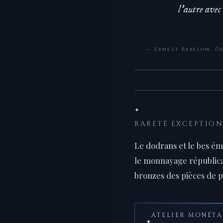
l'autre avec 
— Ernest Babelon,
De
✦
RARETÉ EXCEPTIO
Le dodrans et le bes émi
le monnayage républicai
bronzes des pièces de 
ATELIER MONÉTA
✦