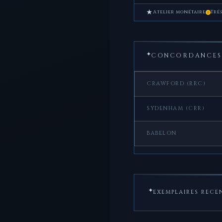
★
Atelier monétaire
Tré
✦
CONCORDANCES 
CRAWFORD (RRC)
SYDENHAM (CRR)
BABELON
✦
EXEMPLAIRES RECE