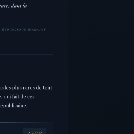
 rares dans la
a République romaine
s les plus rares de tout
 qui fait de ces
épublicaine.
↗ CRRO