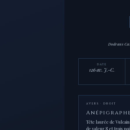
Dodrans Cas
DATE
126 av. J.-C.
AVERS · DROIT
Anépigraph
Tête laurée de Vulcain
de valeur S et trois po