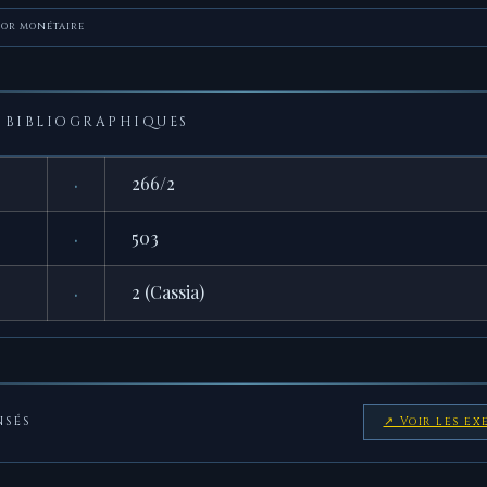
sor monétaire
BIBLIOGRAPHIQUES
·
266/2
·
503
·
2 (Cassia)
NSÉS
↗ Voir les ex