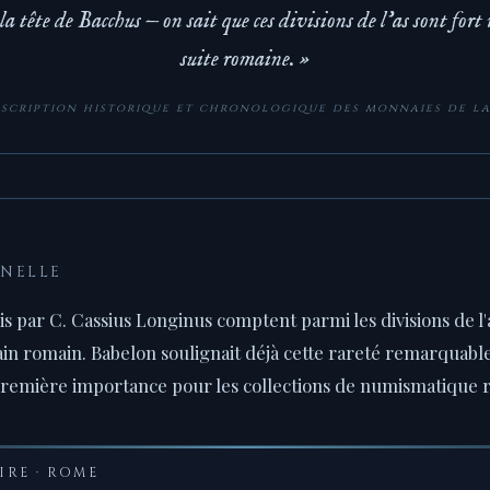
la tête de Bacchus — on sait que ces divisions de l'as sont fort
suite romaine. »
scription historique et chronologique des monnaies de l
NNELLE
s par C. Cassius Longinus comptent parmi les divisions de l'a
n romain. Babelon soulignait déjà cette rareté remarquable,
première importance pour les collections de numismatique r
IRE · ROME