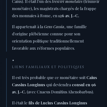
Caius). Il était l'un des
tresviri monetales
(triumvir
monétaire), les magistrats chargés de la frappe
des monnaies à Rome, en
126 av. J.-C.
Il appartenait à la
Gens Cassia
, une famille
d'origine plébéienne connue pour son
orientation politique traditionnellement
favorable aux réformes populaires.
✦
LIENS FAMILIAUX ET POLITIQUES
Il est très probable que ce monétaire soit
Caius
Cassius Longinus
qui deviendra
consul en 96
av. J.-C.
(avec Cnaeus Domitius Ahenobarbus).
Il était le
fils de Lucius Cassius Longinus