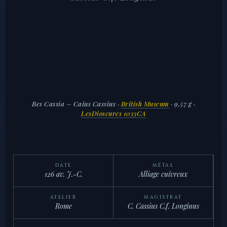
Bes Cassia – Caius Cassius
·
British Museum
· 9,57 g ·
LesDioscures 1033CA
DATE
MÉTAL
126 av. J.-C.
Alliage cuivreux
ATELIER
MAGISTRAT
Rome
C. Cassius C.f. Longinus