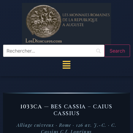
1033CA —
BES CASSIA – CAIUS
CASSIUS
Alliage cuivreux · Rome · 126 av. J.-C. · C.
Cassius C.f. Longinus