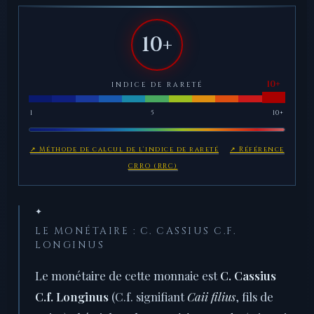
10+
INDICE DE RARETÉ
1
5
10+
↗ Méthode de calcul de l'indice de rareté
↗ Référence
CRRO (RRC)
✦
LE MONÉTAIRE : C. CASSIUS C.F.
LONGINUS
Le monétaire de cette monnaie est
C. Cassius
C.f. Longinus
(C.f. signifiant
Caii filius
, fils de