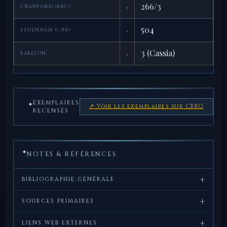
·
266/3
CRAWFORD (RRC)
·
504
SYDENHAM (CRR)
·
3 (Cassia)
BABELON
EXEMPLAIRES
✦
↗ Voir les exemplaires sur CRRO
RECENSÉS
✦
NOTES & RÉFÉRENCES
+
BIBLIOGRAPHIE GÉNÉRALE
+
Crawford,
Roman
, Cambridge
SOURCES PRIMAIRES
M.H.,
Republican
University Press, 1974.
+
LIENS WEB EXTERNES
Coinage