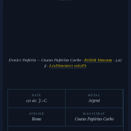
Denier Papiria – Cnæus Papirius Carbo
·
British Museum
· 3,97
g ·
LesDioscures 1063PA
DATE
MÉTAL
121 av. J.-C.
Argent
ATELIER
MAGISTRAT
Rome
Cnæus Papirius Carbo