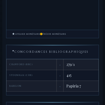
★
Atelier monétaire
Trésor monétaire
✦
CONCORDANCES BIBLIOGRAPHIQUES
·
279/1
CRAWFORD (RRC)
·
415
SYDENHAM (CRR)
·
Papiria 7
BABELON