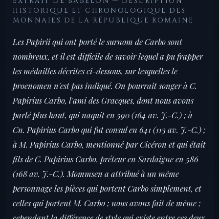
EXTRAIT DE BABELON — DESCRIPTION
HISTORIQUE ET CHRONOLOGIQUE DES
MONNAIES DE LA RÉPUBLIQUE ROMAINE
Les Papirii qui ont porté le surnom de Carbo sont
nombreux, et il est difficile de savoir lequel a pu frapper
les médailles décrites ci-dessous, sur lesquelles le
proenomen n'est pas indiqué. On pourrait songer à C.
Papirius Carbo, l'ami des Gracques, dont nous avons
parlé plus haut, qui naquit en 590 (164 av. J.-C.) ; à
Cn. Papirius Carbo qui fut consul en 641 (113 av. J.-C.) ;
à M. Papirius Carbo, mentionné par Cicéron et qui était
fils de C. Papirius Carbo, préteur en Sardaigne en 586
(168 av. J.-C.). Mommsen a attribué à un même
personnage les pièces qui portent Carbo simplement, et
celles qui portent M. Carbo ; nous avons fait de même ;
cependant la différence de style qui existe entre ces deux