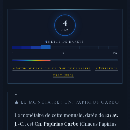
4
/ 10+
INDICE DE RARETÉ
1
5
10+
↗ Méthode de calcul de l'indice de rareté
↗ Référence
CRRO (RRC)
✦
👤 LE MONÉTAIRE : CN. PAPIRIUS CARBO
Le monétaire de cette monnaie, datée de
121 av.
J.-C.
, est
Cn. Papirius Carbo
(Cnaeus Papirius