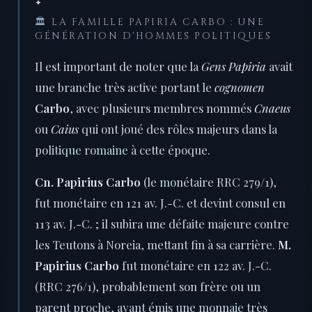
✦
🏛️ LA FAMILLE PAPIRIA CARBO : UNE
GÉNÉRATION D'HOMMES POLITIQUES
Il est important de noter que la
Gens Papiria
avait
une branche très active portant le
cognomen
Carbo
, avec plusieurs membres nommés
Cnaeus
ou
Caius
qui ont joué des rôles majeurs dans la
politique romaine à cette époque.
Cn. Papirius Carbo
(le monétaire RRC 279/1),
fut monétaire en 121 av. J.-C. et devint consul en
113 av. J.-C. ; il subira une défaite majeure contre
les Teutons à Noreia, mettant fin à sa carrière.
M.
Papirius Carbo
fut monétaire en 122 av. J.-C.
(RRC 276/1), probablement son frère ou un
parent proche, ayant émis une monnaie très