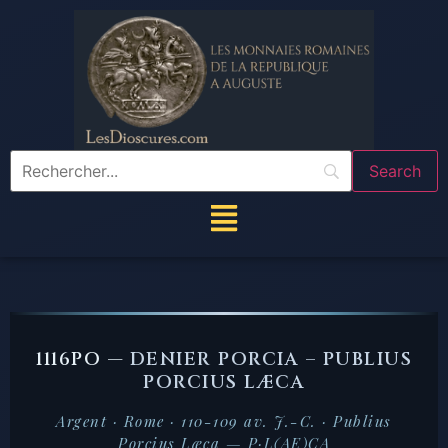
1116PO —
DENIER PORCIA – PUBLIUS
PORCIUS LÆCA
Argent · Rome · 110-109 av. J.-C. · Publius
Porcius Læca — P·L(AE)CA