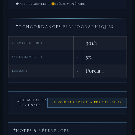
★
Atelier monétaire
Trésor monétaire
✦
CONCORDANCES BIBLIOGRAPHIQUES
·
301/1
CRAWFORD (RRC)
·
571
SYDENHAM (CRR)
·
Porcia 4
BABELON
EXEMPLAIRES
✦
↗ Voir les exemplaires sur CRRO
RECENSÉS
✦
NOTES & RÉFÉRENCES