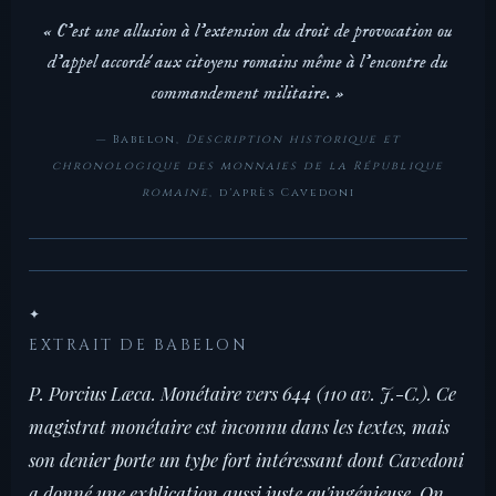
« C'est une allusion à l'extension du droit de provocation ou
d'appel accordé aux citoyens romains même à l'encontre du
commandement militaire. »
— Babelon,
Description historique et
chronologique des monnaies de la République
romaine
, d'après Cavedoni
✦
EXTRAIT DE BABELON
P. Porcius Læca. Monétaire vers 644 (110 av. J.-C.). Ce
magistrat monétaire est inconnu dans les textes, mais
son denier porte un type fort intéressant dont Cavedoni
a donné une explication aussi juste qu'ingénieuse. On