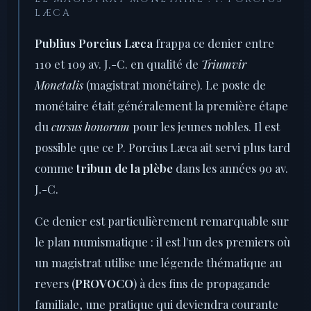
LÆCA
Publius Porcius Læca
frappa ce denier entre
110 et 109 av. J.-C. en qualité de
Triumvir
Monetalis
(magistrat monétaire). Le poste de
monétaire était généralement la première étape
du
cursus honorum
pour les jeunes nobles. Il est
possible que ce P. Porcius Læca ait servi plus tard
comme
tribun de la plèbe
dans les années 90 av.
J.-C.
Ce denier est particulièrement remarquable sur
le plan numismatique : il est l'un des premiers où
un magistrat utilise une légende thématique au
revers (
PROVOCO
) à des fins de propagande
familiale, une pratique qui deviendra courante