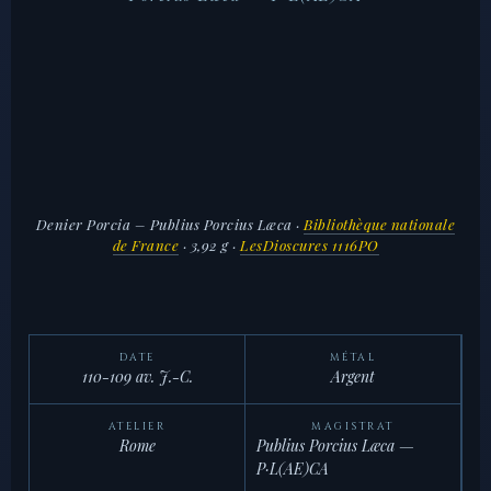
Denier Porcia – Publius Porcius Læca
·
Bibliothèque nationale
de France
· 3,92 g ·
LesDioscures 1116PO
DATE
MÉTAL
110-109 av. J.-C.
Argent
ATELIER
MAGISTRAT
Rome
Publius Porcius Læca —
P·L(AE)CA