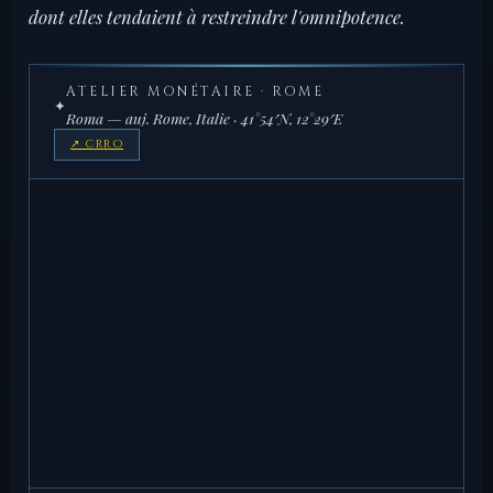
dont elles tendaient à restreindre l'omnipotence.
ATELIER MONÉTAIRE · ROME
✦
Roma — auj. Rome, Italie · 41°54′N, 12°29′E
↗ CRRO