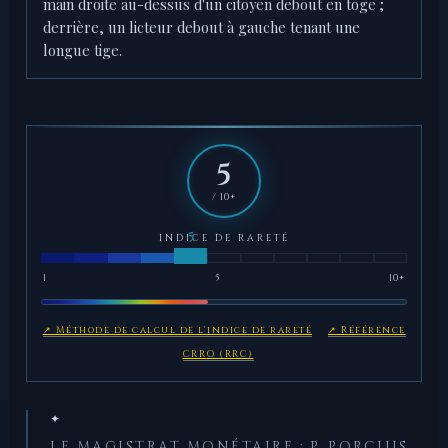
main droite au-dessus d'un citoyen debout en toge ;
derrière, un licteur debout à gauche tenant une
longue tige.
5
/ 10+
INDICE DE RARETÉ
1
5
10+
↗ Méthode de calcul de l'indice de rareté
↗ Référence
CRRO (RRC)
✦
LE MAGISTRAT MONÉTAIRE : P. PORCIUS