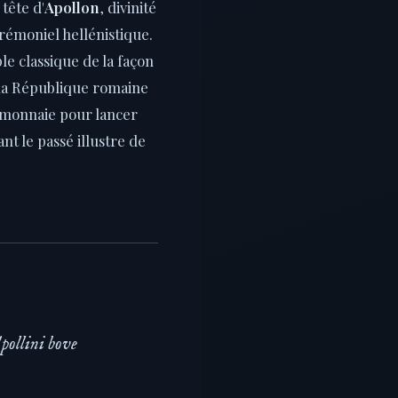
 tête d'
Apollon
, divinité
érémoniel hellénistique.
e classique de la façon
 la République romaine
e monnaie pour lancer
nt le passé illustre de
pollini bove