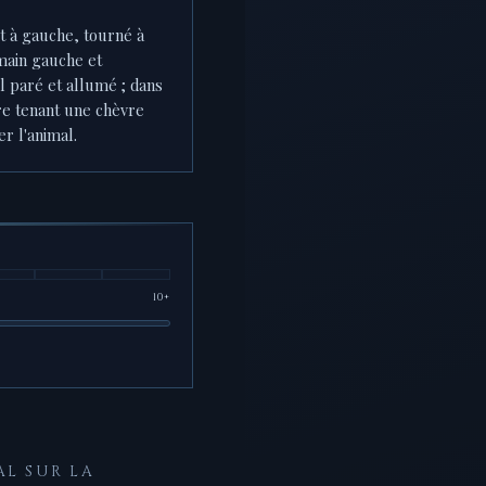
 à gauche, tourné à
 main gauche et
l paré et allumé ; dans
ire tenant une chèvre
er l'animal.
10+
AL SUR LA