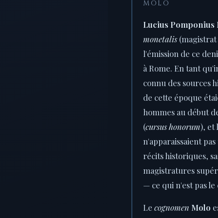
MOLO
Lucius Pomponius
monetalis
(magistrat
l'émission de ce den
à Rome. En tant qu'i
connu des sources h
de cette époque éta
hommes au début de 
(
cursus honorum
), e
n'apparaissaient pas
récits historiques, sa
magistratures supér
— ce qui n'est pas l
Le
cognomen
Molo
e