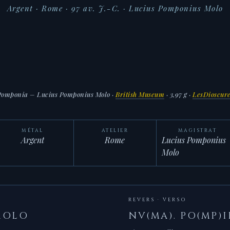
Argent · Rome · 97 av. J.-C. · Lucius Pomponius Molo
Pomponia – Lucius Pomponius Molo
·
British Museum
· 3,97 g ·
LesDioscure
MÉTAL
ATELIER
MAGISTRAT
Argent
Rome
Lucius Pomponius
Molo
REVERS · VERSO
MOLO
NV(MA). PO(MP)I