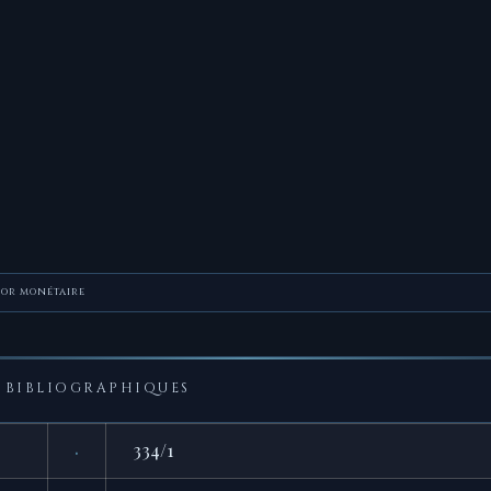
sor monétaire
BIBLIOGRAPHIQUES
·
334/1