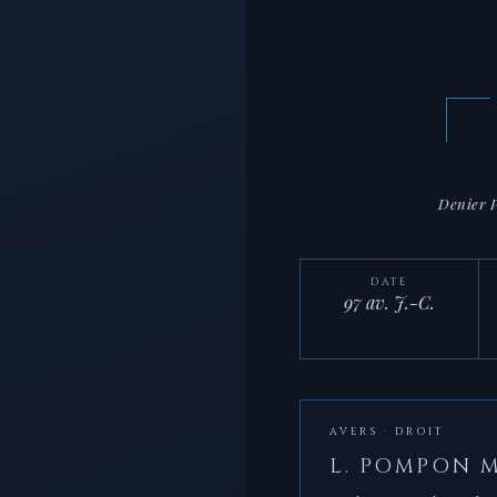
Denier 
DATE
97 av. J.-C.
AVERS · DROIT
L. POMPON 