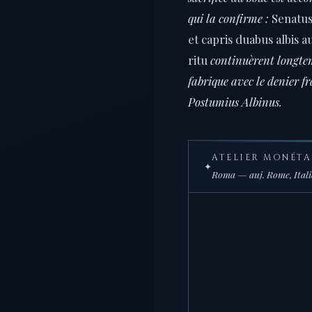
qui la confirme :
Senatus
et capris duabus albis au
ritu
continuèrent longtem
fabrique avec le denier fr
Postumius Albinus.
ATELIER MONÉTA
✦
Roma — auj. Rome, Italie