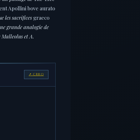
ent Apollini bove aurato
e les sacrifices
graeco
une grande analogie de
s Malleolus et A.
↗ CRRO