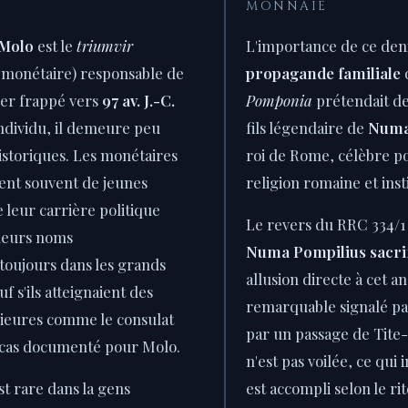
MONNAIE
 Molo
est le
triumvir
L'importance de ce deni
 monétaire) responsable de
propagande familiale
q
ier frappé vers
97 av. J.-C.
Pomponia
prétendait d
ndividu, il demeure peu
fils légendaire de
Numa
istoriques. Les monétaires
roi de Rome, célèbre po
ient souvent de jeunes
religion romaine et inst
leur carrière politique
Le revers du RRC 334/
t leurs noms
Numa Pompilius sacri
 toujours dans les grands
allusion directe à cet a
uf s'ils atteignaient des
remarquable signalé pa
ieures comme le consulat
par un passage de Tite-
e cas documenté pour Molo.
n'est pas voilée, ce qui 
st rare dans la gens
est accompli selon le rit