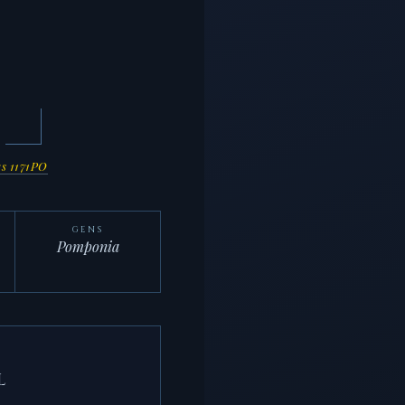
s 1171PO
GENS
Pomponia
L