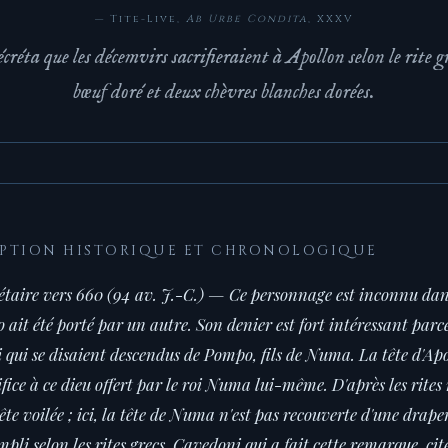
— Tite-Live,
Ab Urbe Condita
, XXXV
créta que les décemvirs sacrifieraient à Apollon selon le rite g
bœuf doré et deux chèvres blanches dorées.
IPTION HISTORIQUE ET CHRONOLOGIQUE
aire vers 660 (94 av. J.-C.) — Ce personnage est inconnu dans l
ait été porté par un autre. Son denier est fort intéressant parce 
qui se disaient descendus de Pompo, fils de Numa. La tête d'Apol
fice à ce dieu offert par le roi Numa lui-même. D'après les rites
ête voilée ; ici, la tête de Numa n'est pas recouverte d'une draper
mpli selon les rites grecs. Cavedoni qui a fait cette remarque, ci