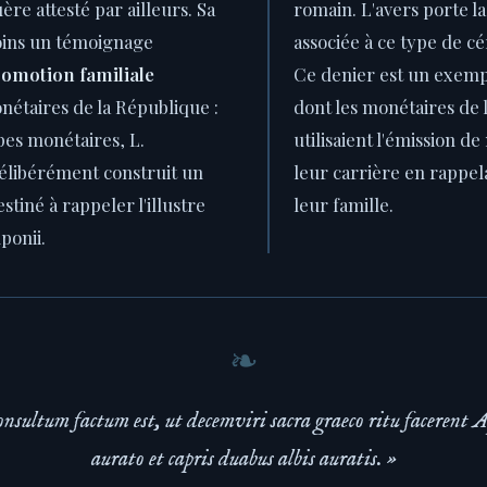
re attesté par ailleurs. Sa
romain. L'avers porte la
ins un témoignage
associée à ce type de c
omotion familiale
Ce denier est un exempl
nétaires de la République :
dont les monétaires de
ypes monétaires, L.
utilisaient l'émission d
élibérément construit un
leur carrière en rappela
tiné à rappeler l'illustre
leur famille.
ponii.
onsultum factum est, ut decemviri sacra graeco ritu facerent A
aurato et capris duabus albis auratis. »