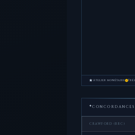
★
Atelier monétaire
Tré
✦
CONCORDANCES 
CRAWFORD (RRC)