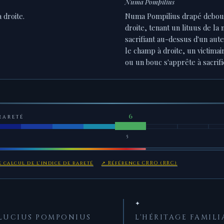
Numa Pompilius
 droite.
Numa Pompilius drapé debout
droite, tenant un lituus de la
sacrifiant au-dessus d'un aute
le champ à droite, un victima
ou un bouc s'apprête à sacrifi
RARETÉ
5
 calcul de l'indice de rareté
↗ Référence CRRO (RRC)
✦
 LUCIUS POMPONIUS
L'HÉRITAGE FAMILI