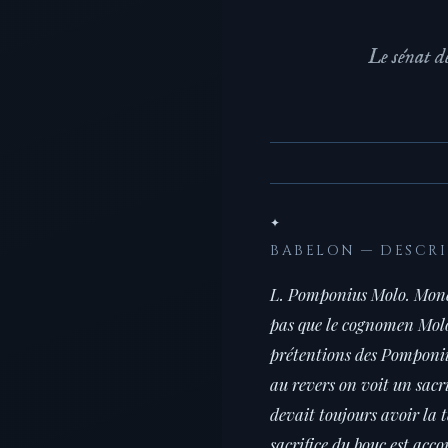
Le sénat dé
✦
BABELON — DESCR
L. Pomponius Molo. Monét
pas que le cognomen Molo 
prétentions des Pomponii 
au revers on voit un sacri
devait toujours avoir la t
sacrifice du bouc est acco