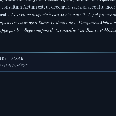
 consultum factum est, ut decemviri sacra graeco ritu facer
ratis.
Ce texte se rapporte à l'an 542 (212 av. J.-C.) et prouve qu
ps à être en usage à Rome. Le denier de L. Pomponius Molo a 
appé par le collège composé de L. Caecilius Metellus, C. Pobliciu
IRE · ROME
 · 41°54′N, 12°29′E