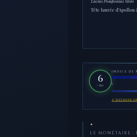
Lucius Pomponius Molo
Tête laurée d'Apollon à
INDICE DE 
6
1
/ 10+
↗ Méthode de
✦
LE MONÉTAIRE :