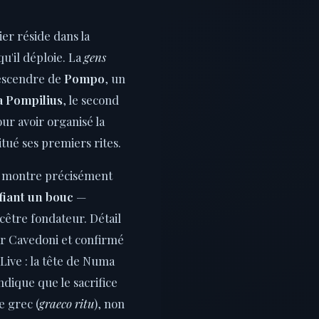
er réside dans la
u'il déploie. La
gens
escendre de
Pompo
, un
 Pompilius
, le second
ur avoir organisé la
itué ses premiers rites.
1 montre précisément
fiant un bouc
—
ncêtre fondateur. Détail
r Cavedoni et confirmé
Live : la tête de Numa
indique que le sacrifice
e grec (
graeco ritu
), non