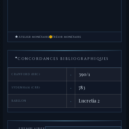
★
Atelier monétaire
Trésor monétaire
✦
CONCORDANCES BIBLIOGRAPHIQUES
·
390/1
CRAWFORD (RRC)
·
783
SYDENHAM (CRR)
·
Lucretia 2
BABELON
EXEMPLAIRES