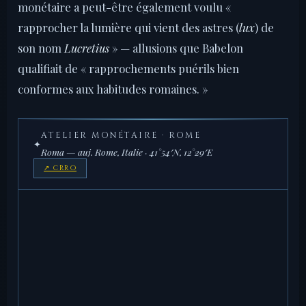
monétaire a peut-être également voulu «
rapprocher la lumière qui vient des astres (
lux
) de
son nom
Lucretius
» — allusions que Babelon
qualifiait de « rapprochements puérils bien
conformes aux habitudes romaines. »
ATELIER MONÉTAIRE · ROME
✦
Roma — auj. Rome, Italie · 41°54′N, 12°29′E
↗ CRRO