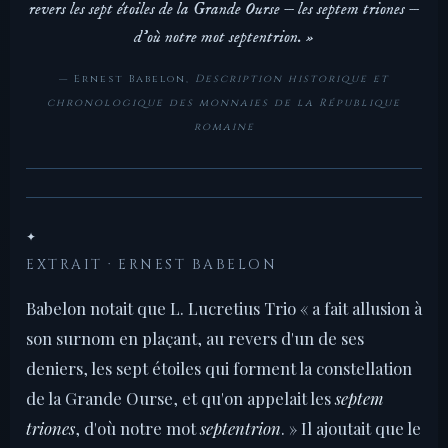
revers les sept étoiles de la Grande Ourse — les
septem triones
—
d'où notre mot septentrion. »
— Ernest Babelon,
Description historique et
chronologique des monnaies de la République
romaine
✦
EXTRAIT · ERNEST BABELON
Babelon notait que L. Lucretius Trio « a fait allusion à
son surnom en plaçant, au revers d'un de ses
deniers, les sept étoiles qui forment la constellation
de la Grande Ourse, et qu'on appelait les
septem
triones
, d'où notre mot
septentrion
. » Il ajoutait que le