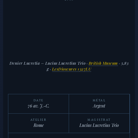
Denier Lucretia – Lucius Lucretius Trio
·
British Museum
· 3,83
g ·
LesDioscures 1327LU
DATE
MÉTAL
76 av. J.-C.
Argent
ATELIER
MAGISTRAT
Rome
Lucius Lucretius Trio