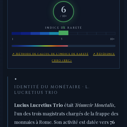
6
/ 10+
INDICE DE RARETÉ
1
5
10+
↗ Méthode de calcul de l'indice de rareté
↗ Référence
CRRO (RRC)
✦
IDENTITÉ DU MONÉTAIRE · L.
LUCRETIUS TRIO
Lucius Lucretius Trio
était
Triumvir Monetalis
,
l'un des trois magistrats chargés de la frappe des
monnaies à Rome. Son activité est datée vers
76