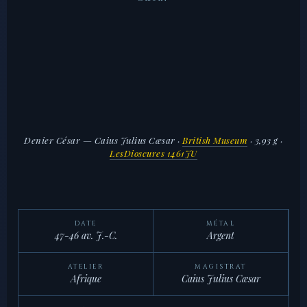
Denier César — Caius Julius Cæsar
·
British Museum
· 3,93 g ·
LesDioscures 1461JU
DATE
MÉTAL
47-46 av. J.-C.
Argent
ATELIER
MAGISTRAT
Afrique
Caius Julius Cæsar