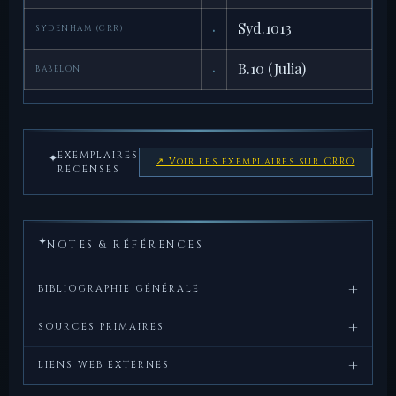
·
Syd.1013
SYDENHAM (CRR)
·
B.10 (Julia)
BABELON
EXEMPLAIRES
✦
↗ Voir les exemplaires sur CRRO
RECENSÉS
✦
NOTES & RÉFÉRENCES
+
BIBLIOGRAPHIE GÉNÉRALE
+
Crawford,
Roman
, Cambridge
SOURCES PRIMAIRES
M.H.,
Republican
University Press, 1974.
+
Virgile,
Énéide
, Livre II — la fuite d'Énée portant
LIENS WEB EXTERNES
Coinage
Anchise hors de Troie en flammes.