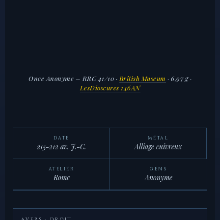
Once Anonyme – RRC 41/10
·
British Museum
· 6,97 g ·
LesDioscures 146AN
DATE
MÉTAL
215-212 av. J.-C.
Alliage cuivreux
ATELIER
GENS
Rome
Anonyme
AVERS · DROIT