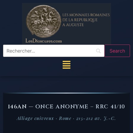
146AN —
ONCE ANONYME – RRC 41/10
Alliage cuivreux · Rome · 215-212 av. J.-C.