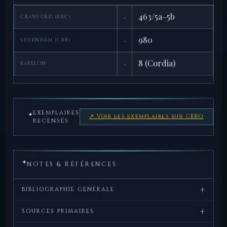
·
463/5a–5b
CRAWFORD (RRC)
·
980
SYDENHAM (CRR)
·
8 (Cordia)
BABELON
EXEMPLAIRES
✦
↗ Voir les exemplaires sur CRRO
RECENSÉS
✦
NOTES & RÉFÉRENCES
+
BIBLIOGRAPHIE GÉNÉRALE
+
Crawford,
Roman
, Cambridge
SOURCES PRIMAIRES
M.H.,
Republican
University Press, 1974.