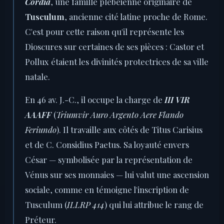
Cordia
, une famille plébéienne originaire de
Tusculum
, ancienne cité latine proche de Rome.
C'est pour cette raison qu'il représente les
Dioscures sur certaines de ses pièces : Castor et
Pollux étaient les divinités protectrices de sa ville
natale.
En 46 av. J.-C., il occupe la charge de
III VIR
AAAFF
(
Triumvir Auro Argento Aere Flando
Feriundo
). Il travaille aux côtés de Titus Carisius
et de C. Considius Paetus. Sa loyauté envers
César — symbolisée par la représentation de
Vénus sur ses monnaies — lui valut une ascension
sociale, comme en témoigne l'inscription de
Tusculum (
ILLRP 414
) qui lui attribue le rang de
Préteur.