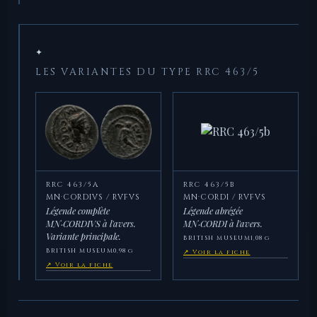
✦
LES VARIANTES DU TYPE RRC 463/5
RRC 463/5A
RRC 463/5B
MN·CORDIVS / RVFVS
MN·CORDI / RVFVS
Légende complète
Légende abrégée
MN·CORDIVS à l'avers.
MN·CORDI à l'avers.
Variante principale.
BRITISH MUSEUM
1,08 g
BRITISH MUSEUM
0,98 g
↗ Voir la fiche
↗ Voir la fiche