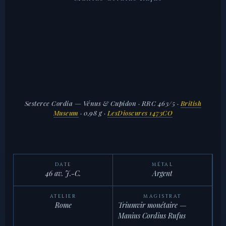
Sesterce Cordia — Vénus & Cupidon · RRC 463/5
·
British
Museum
· 0,98 g ·
LesDioscures 1473CO
DATE
MÉTAL
46 av. J.-C.
Argent
ATELIER
MAGISTRAT
Rome
Triumvir monétaire —
Manius Cordius Rufus