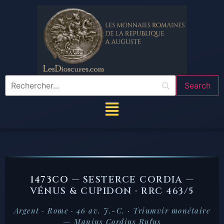
1473CO —
SESTERCE CORDIA —
VÉNUS & CUPIDON · RRC 463/5
Argent · Rome · 46 av. J.-C. · Triumvir monétaire
— Manius Cordius Rufus