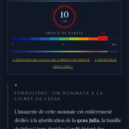
10
/ 10+
INDICE DE RARETÉ
1
5
10+
↗ Méthode de calcul de l'indice de rareté
↗ Référence
CRRO (RRC)
✦
SYMBOLISME : UN HOMMAGE À LA
LIGNÉE DE CÉSAR
L'imagerie de cette monnaie est entièrement
dédiée à la glorification de la
gens Julia
, la famille
de Jules César, dont les Cordii étaient des