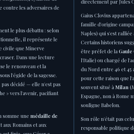
directement par Jules C
e contre les adversaires de
Gaius Clovius appartena
famille d'origine campa
ment le plus débattu : selon
Naples) qui s'est ralliée
itionnelle, il représente le
Certains historiens sugg
de civile que Minerve
être préfet de la
Gaule 
écraser. Dans une lecture
l'Italie) ou chargé de l'a
ise le renouveau et la
du Nord entre 46 et 45 av
ous l'égide de la sagesse.
pour cette raison que l'
pas décidé — elle n'est pas
souvent situé à
Milan
(
M
e » vers l'avenir, pacifiant
Espagne, non à Rome mê
souligne Babelon.
en somme une
médaille de
Son rôle n'était pas cel
dit aux Romains et aux
responsable politique de
 est finie, que César a