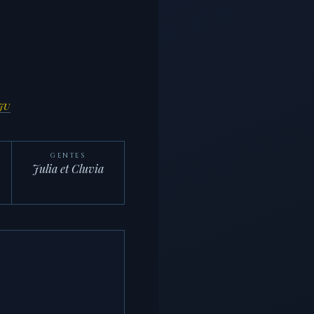
8JU
GENTES
Julia et Cluvia