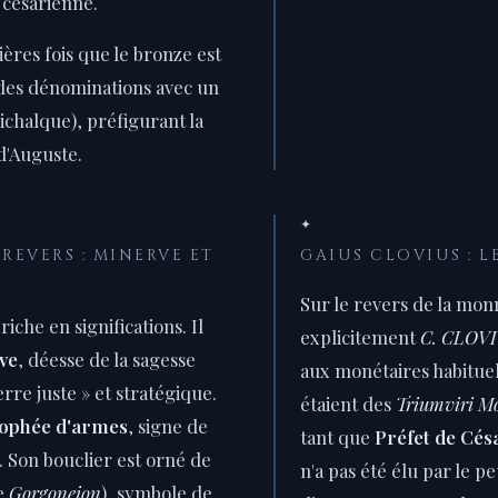
 césarienne.
ières fois que le bronze est
ndes dénominations avec un
richalque), préfigurant la
d'Auguste.
✦
REVERS : MINERVE ET
GAIUS CLOVIUS : 
Sur le revers de la monn
riche en significations. Il
explicitement
C. CLOV
ve
, déesse de la sagesse
aux monétaires habituel
erre juste » et stratégique.
étaient des
Triumviri M
rophée d'armes
, signe de
tant que
Préfet de Cés
. Son bouclier est orné de
n'a pas été élu par le 
e
Gorgoneion
), symbole de