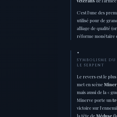
vétérans
de l'armée
C'est l'une des prem
utilisé pour de gra
alliage de qualité (o
réforme monétaire 
✦
SYMBOLISME DU 
LE SERPENT
Le revers est le plus 
met en scène
Miner
mais aussi de la « gu
Minerve porte un
t
victoire sur l'ennemi
la tête de
Méduse
(l