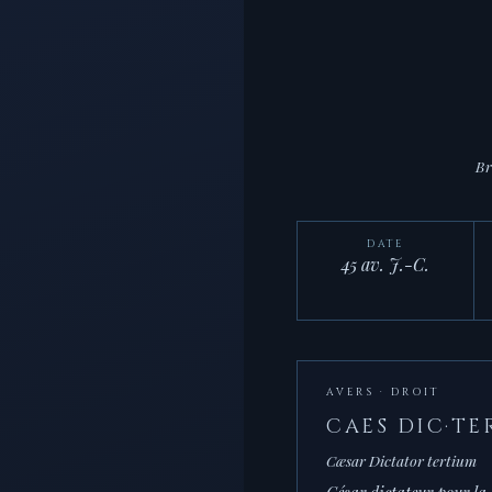
Br
DATE
45 av. J.-C.
AVERS · DROIT
CAES DIC·TE
Cæsar Dictator tertium
César dictateur pour la 