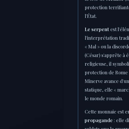
protection terrifiant
l'État.
Le serpent
est l'élé
l'interprétation trad
« Mal » ou la discor
(César) s'apprête à 
religieuse, il symbol
protection de Rome s
Minerve avance d'un 
statique, elle « march
le monde romain.
Cette monnaie est 
propagande
: elle 
soldats que la guerre