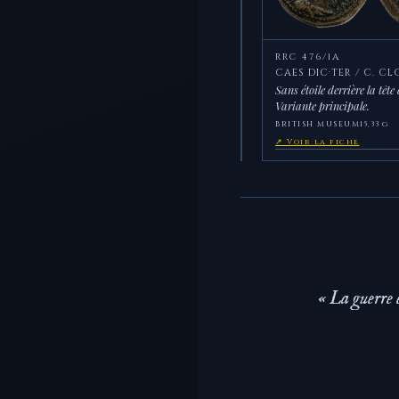
RRC 476/1A
CAES DIC·TER / C. CLO
Sans étoile derrière la tête 
Variante principale.
BRITISH MUSEUM
15,33 g
↗ Voir la fiche
« La guerre 