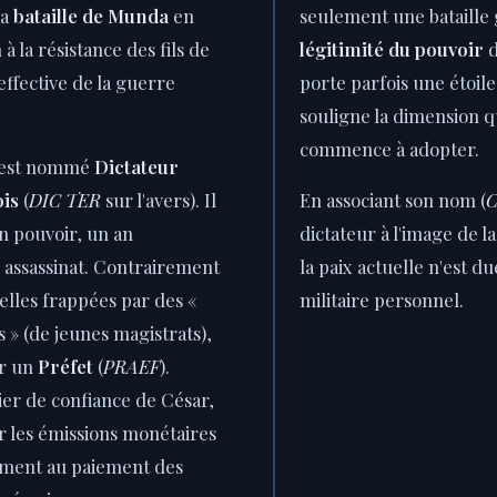
la
bataille de Munda
en
seulement une bataille 
à la résistance des fils de
légitimité du pouvoir
d
effective de la guerre
porte parfois une étoile
souligne la dimension q
commence à adopter.
r est nommé
Dictateur
ois
(
DIC TER
sur l'avers). Il
En associant son nom (
n pouvoir, un an
dictateur à l'image de la 
 assassinat. Contrairement
la paix actuelle n'est d
lles frappées par des «
militaire personnel.
 » (de jeunes magistrats),
ar un
Préfet
(
PRAEF
).
cier de confiance de César,
r les émissions monétaires
ement au paiement des