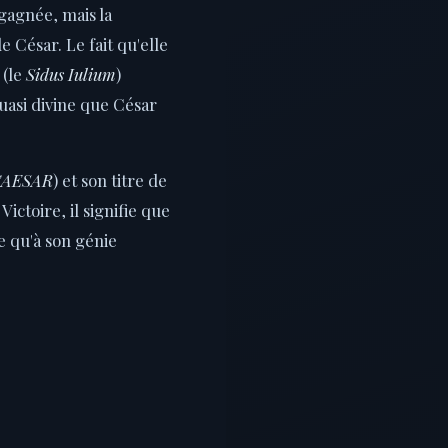
gagnée, mais la
e César. Le fait qu'elle
 (le
Sidus Iulium
)
uasi divine que César
CAESAR
) et son titre de
Victoire, il signifie que
ue qu'à son génie