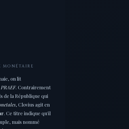
LE MONÉTAIRE
aie, on lit
I PRAEF
. Contrairement
s de la République qui
onetales
, Clovius agit en
ar
. Ce titre indique qu'il
peuple, mais nommé