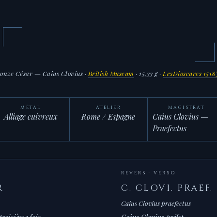
onze César — Caius Clovius
·
British Museum
· 15,33 g ·
LesDioscures 151
MÉTAL
ATELIER
MAGISTRAT
Alliage cuivreux
Rome / Espagne
Caius Clovius —
Praefectus
REVERS · VERSO
R
C. CLOVI. PRAEF.
Caius Clovius praefectus
troisième fois
Caius Clovius préfet