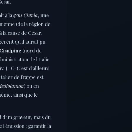
ésar.
it à la
gens Cluvia
, une
nienne (de la région de
 à la cause de César.
èrent qu'il aurait pu
Cisalpine
(nord de
dministration de l'Italie
. J.-C. C'est d'ailleurs
atelier de frappe est
ediolanum
) ou en
me, ainsi que le
ui d'un graveur, mais du
 l'émission : garantir la