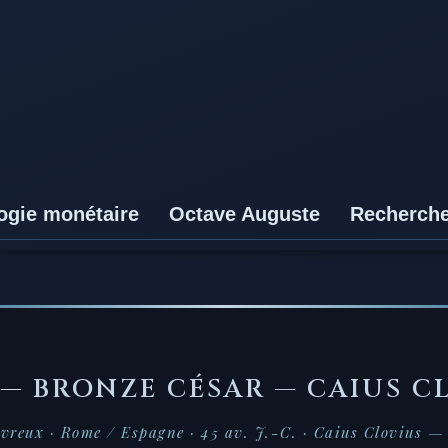
ogie monétaire
Octave Auguste
Recherch
 —
BRONZE CÉSAR — CAIUS C
ivreux · Rome / Espagne · 45 av. J.-C. · Caius Clovius —