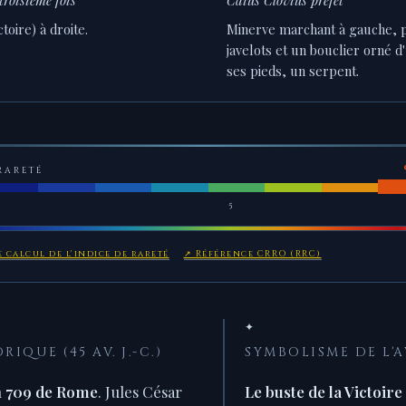
ctoire) à droite.
Minerve marchant à gauche, p
javelots et un bouclier orné d
ses pieds, un serpent.
RARETÉ
5
 calcul de l'indice de rareté
↗ Référence CRRO (RRC)
✦
IQUE (45 AV. J.-C.)
SYMBOLISME DE L'A
n
709 de Rome
. Jules César
Le buste de la Victoire