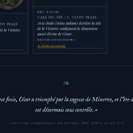
RRC 476/1B
CAES DIC·TER / C. CLOVI. PRAEF.
Avec étoile (Sidus Iulium) derrière la tête
VI. PRAEF.
de la Victoire, soulignant la dimension
de la Victoire.
quasi divine de César.
BRITISH MUSEUM
14,98 g
↗ Voir la fiche
est finie, César a triomphé par la sagesse de Minerve, et l'ère d
est désormais sous contrôle. »
— Lecture symbolique du revers,
RRC 476/1
, 45 av. J.-C.