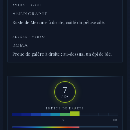
AVERS · DROIT
Anépigraphe
Buste de Mercure à droite, coiffé du pétase ailé.
REVERS · VERSO
ROMA
Proue de galère à droite ; au-dessus, un épi de blé.
7
/ 10+
INDICE DE RARETÉ
1
5
10+