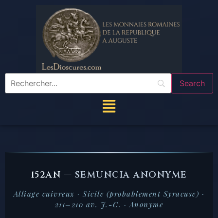
152AN —
SEMUNCIA ANONYME
Alliage cuivreux · Sicile (probablement Syracuse) ·
211–210 av. J.-C. · Anonyme