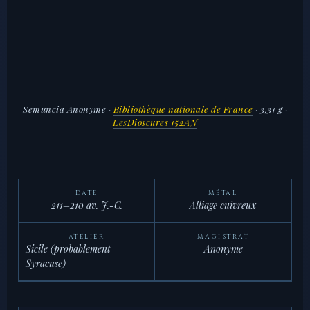
Semuncia Anonyme
·
Bibliothèque nationale de France
· 3,31 g ·
LesDioscures 152AN
DATE
MÉTAL
211–210 av. J.-C.
Alliage cuivreux
ATELIER
MAGISTRAT
Sicile (probablement
Anonyme
Syracuse)