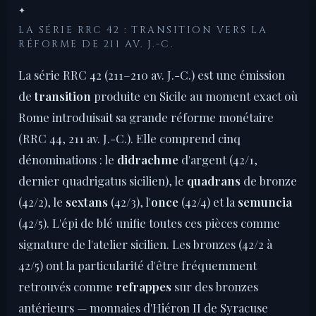
✦
LA SÉRIE RRC 42 : TRANSITION VERS LA
RÉFORME DE 211 AV. J.-C.
La série RRC 42 (211–210 av. J.-C.) est une émission
de
transition
produite en Sicile au moment exact où
Rome introduisait sa grande réforme monétaire
(RRC 44, 211 av. J.-C.). Elle comprend cinq
dénominations : le
didrachme
d'argent (42/1,
dernier quadrigatus sicilien), le
quadrans
de bronze
(42/2), le
sextans
(42/3), l'
once
(42/4) et la
semuncia
(42/5). L'épi de blé unifie toutes ces pièces comme
signature de l'atelier sicilien. Les bronzes (42/2 à
42/5) ont la particularité d'être fréquemment
retrouvés comme
refrappes
sur des bronzes
antérieurs — monnaies d'Hiéron II de Syracuse