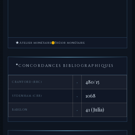
★
Atelier monétaire
Trésor monétaire
✦
CONCORDANCES BIBLIOGRAPHIQUES
·
480/15
CRAWFORD (RRC)
·
1068
SYDENHAM (CRR)
·
41 (Julia)
BABELON