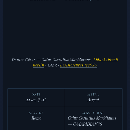
Denier César — Caius Cossutius Maridianus
·
Münzkabinett
Berlin
· 3,54 g ·
LesDioscures 1536JU
DATE
MÉTAL
44 av. J.-C.
Argent
ATELIER
MAGISTRAT
Rome
Caius Cossutius Maridianus
— C·MARIDIANVS