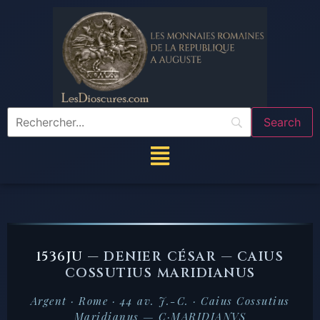
1536JU —
DENIER CÉSAR — CAIUS
COSSUTIUS MARIDIANUS
Argent · Rome · 44 av. J.-C. · Caius Cossutius
Maridianus — C·MARIDIANVS