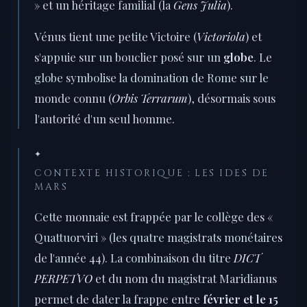
» et un héritage familial (la
Gens Julia
).
Vénus tient une petite Victoire (
Victoriola
) et
s'appuie sur un bouclier posé sur un
globe
. Le
globe symbolise la domination de Rome sur le
monde connu (
Orbis Terrarum
), désormais sous
l'autorité d'un seul homme.
✦
CONTEXTE HISTORIQUE : LES IDES DE
MARS
Cette monnaie est frappée par le collège des «
Quattuorviri » (les quatre magistrats monétaires
de l'année 44). La combinaison du titre
DICT
PERPETVO
et du nom du magistrat Maridianus
permet de dater la frappe entre
février et le 15