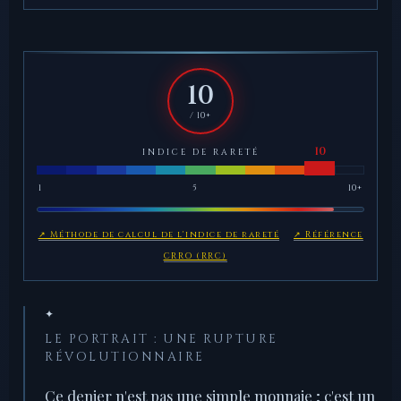
10
/ 10+
INDICE DE RARETÉ
1
5
10+
↗ Méthode de calcul de l'indice de rareté
↗ Référence
CRRO (RRC)
✦
LE PORTRAIT : UNE RUPTURE
RÉVOLUTIONNAIRE
Ce denier n'est pas une simple monnaie ; c'est un