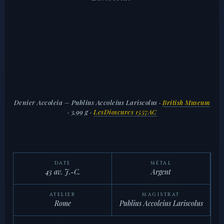
Denier Accoleia – Publius Accoleius Lariscolus
·
British Museum
· 3,99 g ·
LesDioscures 1557AC
DATE
MÉTAL
43 av. J.-C.
Argent
ATELIER
MAGISTRAT
Rome
Publius Accoleius Lariscolus