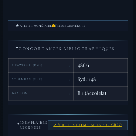
★
Atelier monétaire
Trésor monétaire
✦
CONCORDANCES BIBLIOGRAPHIQUES
·
486/1
CRAWFORD (RRC)
·
Syd.1148
SYDENHAM (CRR)
·
B.1 (Accoleia)
BABELON
EXEMPLAIRES
✦
↗ Voir les exemplaires sur CRRO
RECENSÉS