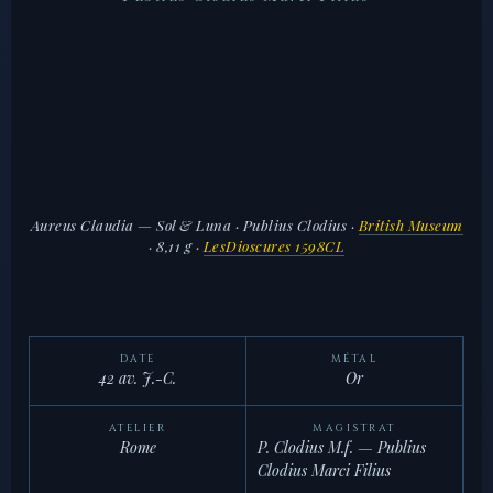
Aureus Claudia — Sol & Luna · Publius Clodius
·
British Museum
· 8,11 g ·
LesDioscures 1598CL
DATE
MÉTAL
42 av. J.-C.
Or
ATELIER
MAGISTRAT
Rome
P. Clodius M.f. — Publius
Clodius Marci Filius