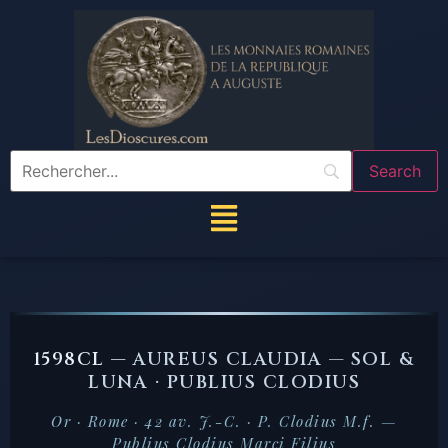
1598CL —
AUREUS CLAUDIA — SOL &
LUNA · PUBLIUS CLODIUS
Or · Rome · 42 av. J.-C. · P. Clodius M.f. —
Publius Clodius Marci Filius