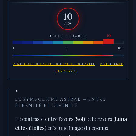
10
/ 10+
INDICE DE RARETÉ
1
5
10+
↗ Méthode de calcul de l'indice de rareté
↗ Référence
CRRO (RRC)
✦
LE SYMBOLISME ASTRAL — ENTRE
ÉTERNITÉ ET DIVINITÉ
Le contraste entre l'avers (
Sol
) et le revers (
Luna
et les étoiles
) crée une image du cosmos