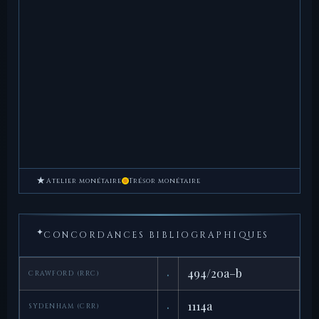
★
Atelier monétaire
Trésor monétaire
✦
CONCORDANCES BIBLIOGRAPHIQUES
·
494/20a–b
CRAWFORD (RRC)
·
1114a
SYDENHAM (CRR)