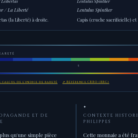
 Leibertas
Lentulus Spinther
r / La Liberté
Lentulus Spinther
as (la Liberté) à droite.
Capis (cruche sacrificielle) et
RARETÉ
5
 calcul de l'indice de rareté
↗ Référence CRRO (RRC)
✦
ROPAGANDE ET DE
CONTEXTE HISTORI
E
PHILIPPES
 plus qu'une simple pièce
Cette monnaie a été fr