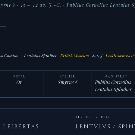
yrne ? · 43 – 42 av. J.-C. · Publius Cornelius Lentulus 
us Cassius — Lentulus Spinther
·
British Museum
· 8,07 g ·
LesDioscures 1
MÉTAL
ATELIER
MAGISTRAT
Or
Smyrne ?
Publius Cornelius
Lentulus Spinther
REVERS · VERSO
– LEIBERTAS
LENTVLVS / SPIN