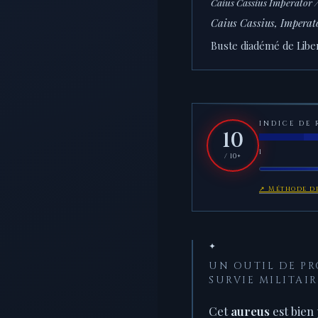
Caius Cassius Imperator /
Caius Cassius, Imperato
Buste diadémé de Libert
INDICE DE 
10
1
/ 10+
↗ Méthode de
✦
UN OUTIL DE P
SURVIE MILITAIR
Cet
aureus
est bien