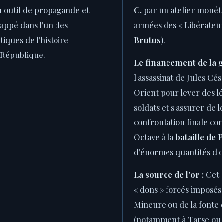
n outil de propagande et
C.
par un atelier monéta
rappé dans l'un des
armées des « Libérateur
iques de l'histoire
Brutus
).
a République.
Le financement de la g
l'assassinat de Jules Cés
Orient pour lever des l
soldats et s'assurer de l
confrontation finale co
Octave à la
bataille de 
d'énormes quantités d'o
La source de l'or :
Cet 
« dons » forcés imposés 
Mineure ou de la fonte 
(notamment à Tarse ou