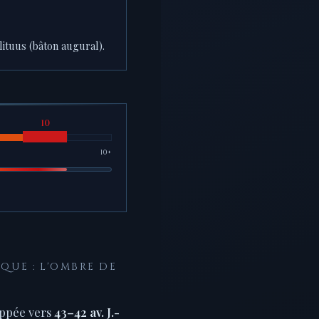
 lituus (bâton augural).
10+
QUE : L'OMBRE DE
appée vers
43–42 av. J.-