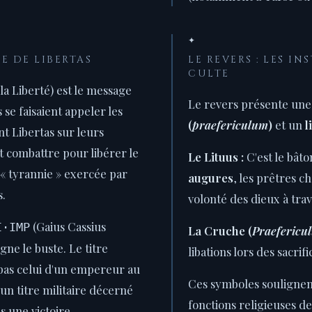
✦
TE DE LIBERTAS
LE REVERS : LES I
CULTE
la Liberté) est le message
Le revers présente un
 se faisaient appeler les
(
praefericulum
)
et un
l
nt Libertas sur leurs
nt combattre pour libérer le
Le Lituus :
C'est le bât
« tyrannie » exercée par
augures
, les prêtres c
s.
volonté des dieux à trav
(Gaius Cassius
I·IMP
La Cruche (
Praefericu
ne le buste. Le titre
libations lors des sacrifi
 pas celui d'un empereur au
Ces symboles soulignen
n titre militaire décerné
fonctions religieuses de
s une victoire.