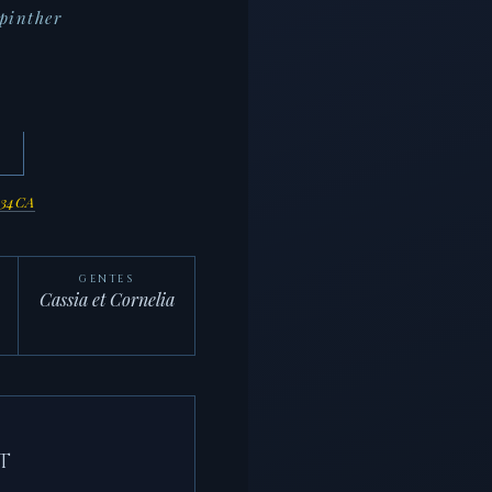
Spinther
634CA
GENTES
Cassia et Cornelia
T