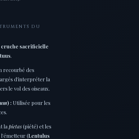
NSTRUMENTS DU
e
cruche sacrificielle
ituus
.
on recourbé des
hargés d'interpréter la
ers le vol des oiseaux.
lum
) :
Utilisée pour les
ces.
t la
pietas
(piété) et les
 l'émetteur (
Lentulus