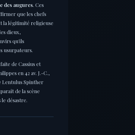
ge des augures
. Ces
firmer que les chefs
 la légitimité religieuse
les dieux,
virs qu'ils
s usurpateurs.
faite de Cassius et
hilippes en 42 av. J.-C.,
de Lentulus Spinther
sparaît de la scène
 le désastre.