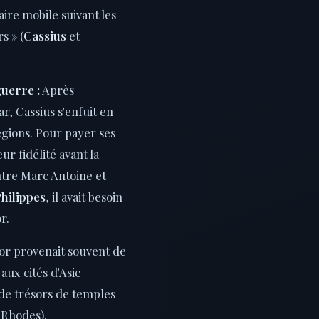
ire mobile suivant les
s » (
Cassius
et
uerre :
Après
ar, Cassius s'enfuit en
égions. Pour payer ses
eur fidélité avant la
ntre Marc Antoine et
Philippes
, il avait besoin
r.
or provenait souvent de
aux cités d'Asie
de trésors de temples
 Rhodes).