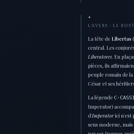
✦
L'AVERS : LE BUS
La tête de
Libertas
(
central. Les conjurés
Liberatores
. En plaça
pièces, ils affirmaie
peuple romain de la 
César et ses héritier
La légende
C·CASS
Imperator) accompag
d'
Imperator
ici n'est
sens moderne, mais u
par ses troupes aprè