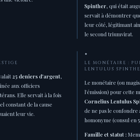
Spinther
, qui était aug
servait à démontrer que
leur côté, légitimant ai
le second triumvirat.
✦
ESTIGE
LE MONÉTAIRE : P
LENTULUS SPINTH
valait
25 deniers d'argent
,
Le monétaire (ou magis
tinée aux officiers
l'émission) pour cette 
rans. Elle servait à la fois
Cornelius Lentulus Sp
el constant de la cause
de ne pas le confondre 
uaient leur vie.
homonyme (consul en 57 
Famille et statut :
Membr