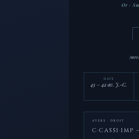
Or · Sm
Aure
DATE
43 – 42 av. J.-C.
AVERS · DROIT
C·CASSI·IMP 