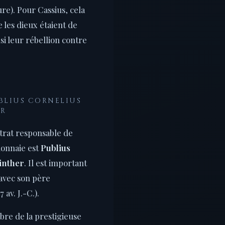
ure). Pour Cassius, cela
 les dieux étaient de
nsi leur rébellion contre
UBLIUS CORNELIUS
ER
trat responsable de
monnaie est
Publius
inther
. Il est important
avec son père
av. J.-C.).
e de la prestigieuse