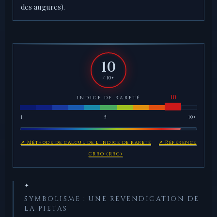
des augures).
10
/ 10+
INDICE DE RARETÉ
1
5
10+
↗ Méthode de calcul de l'indice de rareté
↗ Référence
CRRO (RRC)
✦
SYMBOLISME : UNE REVENDICATION DE
LA PIETAS