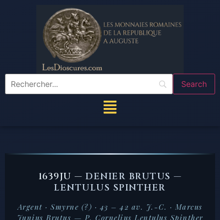
1639JU —
DENIER BRUTUS —
LENTULUS SPINTHER
Argent · Smyrne (?) · 43 – 42 av. J.-C. · Marcus
Junius Brutus — P. Cornelius Lentulus Spinther