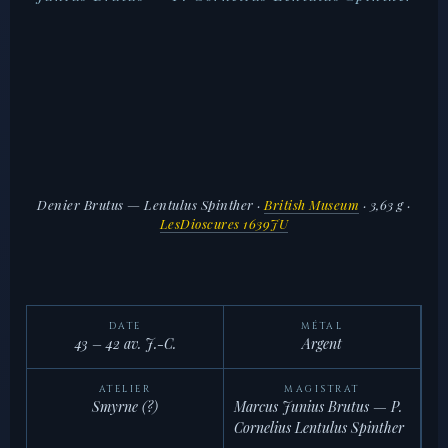
Denier Brutus — Lentulus Spinther
·
British Museum
· 3,63 g ·
LesDioscures 1639JU
DATE
MÉTAL
43 – 42 av. J.-C.
Argent
ATELIER
MAGISTRAT
Smyrne (?)
Marcus Junius Brutus — P.
Cornelius Lentulus Spinther