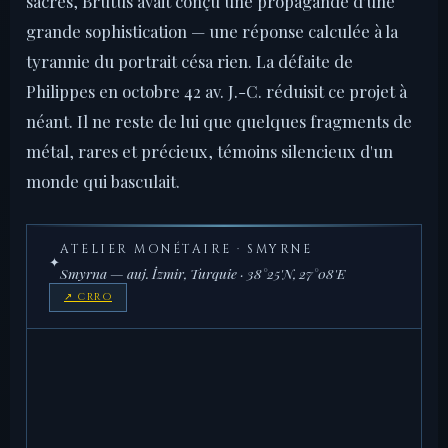
sacrés, Brutus avait conçu une propagande d'une
grande sophistication — une réponse calculée à la
tyrannie du portrait césa rien. La défaite de
Philippes en octobre 42 av. J.-C. réduisit ce projet à
néant. Il ne reste de lui que quelques fragments de
métal, rares et précieux, témoins silencieux d'un
monde qui basculait.
ATELIER MONÉTAIRE · SMYRNE
✦
Smyrna — auj. İzmir, Turquie · 38°25'N, 27°08'E
↗ CRRO