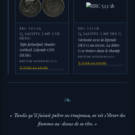
RRC 523/1A
RRC 523/1B
Q. SALVIVS. I-MP. COS.
Q. SALVIVS. I-MP. DES G
DESIG
Variante avec la légende
Type principal. Foudre
DES G au revers. La lettre
vertical. Légende COS
G se trouve dans le champ.
DESIG.
BRITISH MUSEUM
3,61 g
BRITISH MUSEUM
3,72 g
↗ Voir la fiche
↗ Voir la fiche
« Tandis qu'il faisait paître ses troupeaux, on vit s'élever des
flammes au-dessus de sa tête. »