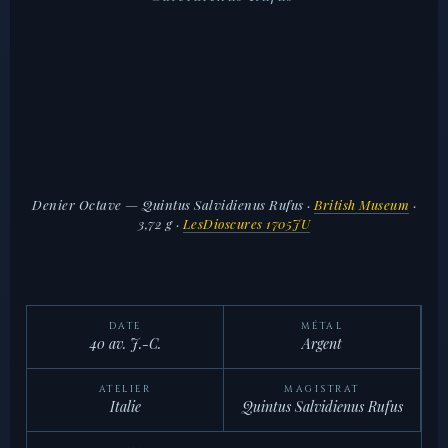
Denier Octave — Quintus Salvidienus Rufus
·
British Museum
·
3,72 g ·
LesDioscures 1705JU
DATE
MÉTAL
40 av. J.-C.
Argent
ATELIER
MAGISTRAT
Italie
Quintus Salvidienus Rufus