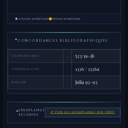
★
Atelier monétaire
Trésor monétaire
✦
CONCORDANCES BIBLIOGRAPHIQUES
·
523/1a–1b
CRAWFORD (RRC)
·
1326 / 1326a
SYDENHAM (CRR)
·
Julia 92–93
BABELON
EXEMPLAIRES
✦
↗ Voir les exemplaires sur CRRO
RECENSÉS