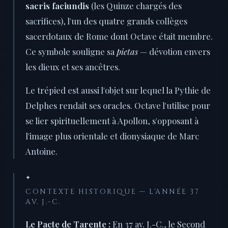
sacris faciundis
(les Quinze chargés des
sacrifices), l'un des quatre grands collèges
sacerdotaux de Rome dont Octave était membre.
Ce symbole souligne sa
pietas
— dévotion envers
les dieux et ses ancêtres.
Le trépied est aussi l'objet sur lequel la Pythie de
Delphes rendait ses oracles. Octave l'utilise pour
se lier spirituellement à Apollon, s'opposant à
l'image plus orientale et dionysiaque de Marc
Antoine.
✦
CONTEXTE HISTORIQUE — L'ANNÉE 37
AV. J.-C.
Le Pacte de Tarente :
En 37 av. J.-C., le Second