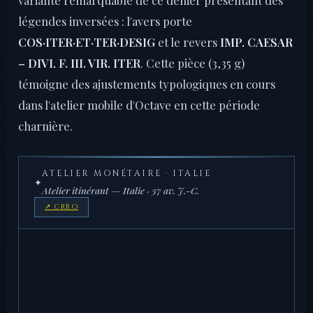
variante remarquable de ce denier présentant des
légendes inversées : l'avers porte
COS·ITER·ET·TER·DESIG
et le revers
IMP. CAESAR
– DIVI. F. III. VIR. ITER
. Cette pièce (3,35 g)
témoigne des ajustements typologiques en cours
dans l'atelier mobile d'Octave en cette période
charnière.
ATELIER MONÉTAIRE · ITALIE
✦
Atelier itinérant — Italie · 37 av. J.-C.
↗ CRRO