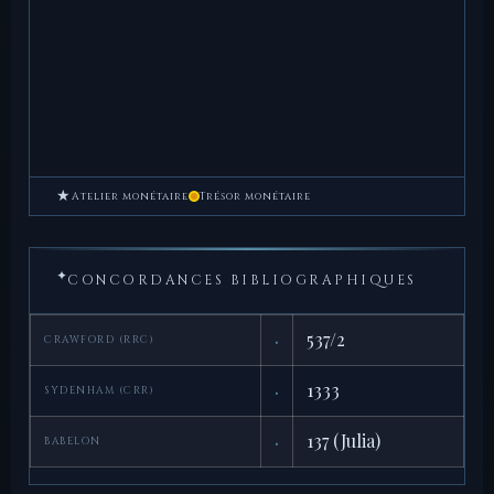
★
Atelier monétaire
Trésor monétaire
✦
CONCORDANCES BIBLIOGRAPHIQUES
·
537/2
CRAWFORD (RRC)
·
1333
SYDENHAM (CRR)
·
137 (Julia)
BABELON