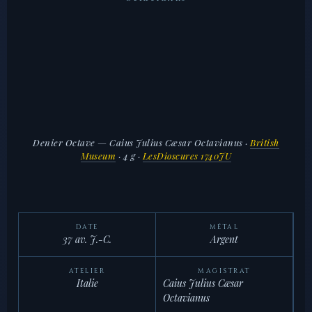
Denier Octave — Caius Julius Cæsar Octavianus
·
British
Museum
· 4 g ·
LesDioscures 1740JU
DATE
MÉTAL
37 av. J.-C.
Argent
ATELIER
MAGISTRAT
Italie
Caius Julius Cæsar
Octavianus