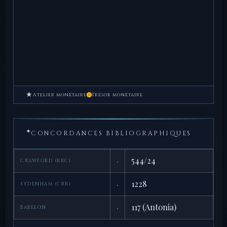
★
Atelier monétaire
Trésor monétaire
✦
CONCORDANCES BIBLIOGRAPHIQUES
·
544/24
CRAWFORD (RRC)
·
1228
SYDENHAM (CRR)
·
117 (Antonia)
BABELON