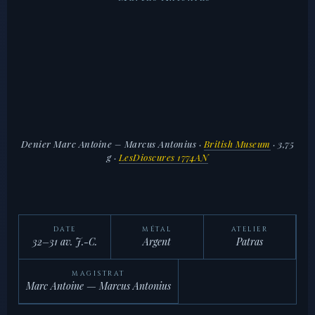
Denier Marc Antoine – Marcus Antonius
·
British Museum
· 3,75
g ·
LesDioscures 1774AN
DATE
MÉTAL
ATELIER
32–31 av. J.-C.
Argent
Patras
MAGISTRAT
Marc Antoine — Marcus Antonius