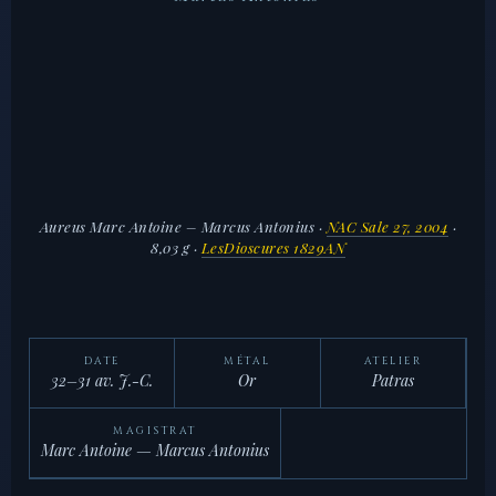
Aureus Marc Antoine – Marcus Antonius
·
NAC Sale 27, 2004
·
8,03 g ·
LesDioscures 1829AN
DATE
MÉTAL
ATELIER
32–31 av. J.-C.
Or
Patras
MAGISTRAT
Marc Antoine — Marcus Antonius