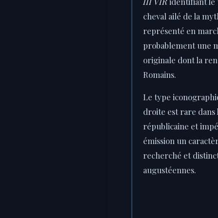
III VIR
identifiant l
cheval ailé de la my
représenté en marc
probablement une m
originale dont la r
Romains.
Le type iconograph
droite est rare dans
républicaine et impér
émission un caractè
recherché et distinc
augustéennes.