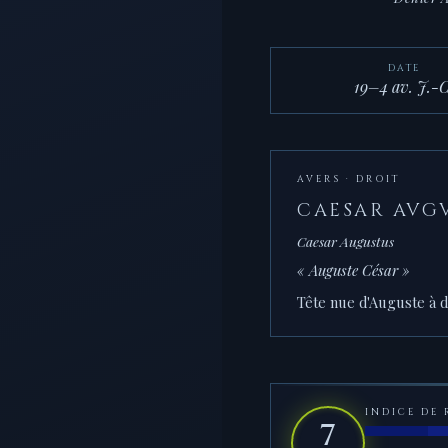
DATE
19–4 av. J.-C
AVERS · DROIT
CAESAR AVG
Caesar Augustus
« Auguste César »
Tête nue d'Auguste à d
INDICE DE 
7