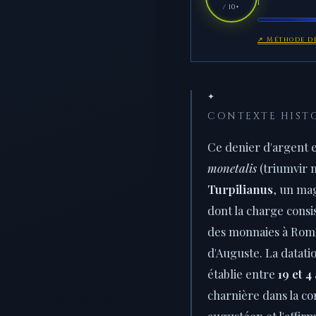
1
/ 10+
↗ Méthode de
✦
CONTEXTE HIST
Ce denier d'argent e
monetalis
(triumvir 
Turpilianus
, un ma
dont la charge consis
des monnaies à Rome
d'Auguste. La datati
établie entre
19 et 4
charnière dans la co
augustéen et l'affirm