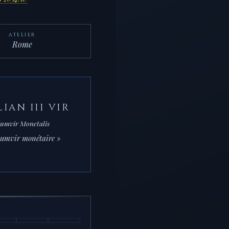
ATELIER
Rome
IAN III VIR
iumvir Monetalis
riumvir monétaire »