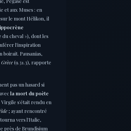
ue, Pégase est
ie et aux Muses : en
 sur le mont Hélikon, il
ippocrène
e du cheval »), dont les
férer l'inspiration
 boirait. Pausanias,
a Grèce
(9.31.3), rapporte
ent pas un hasard si
 avec
la mort du poète
 Virgile s'était rendu en
éide
; ayant rencontré
ourna vers l'Italie,
vre près de Brundisium