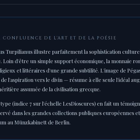
 CONFLUENCE DE L'ART ET DE LA POÉSIE
us Turpilianus illustre parfaitement la sophistication cultur
 Loin d'être un simple support économique, la monnaie ro
igieux et littéraires d'une grande subtilité. L'image de Péga
et de l'aspiration vers le divin — résume à elle seule l'idéal 
éritière assumée de la civilisation grecque.
 type (indice 7 sur l'échelle LesDioscures) en fait un témoig
rvé dans les grandes collections publiques européennes et 
eum au Münzkabinett de Berlin.