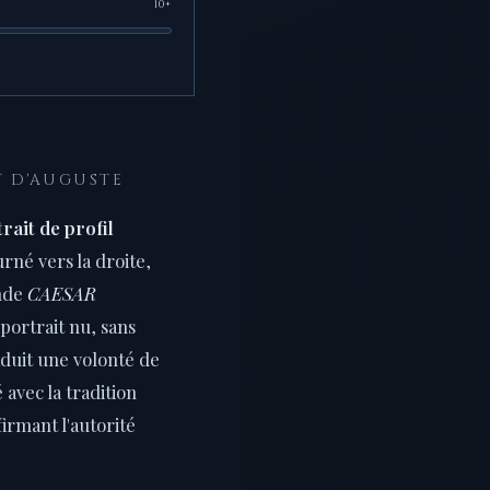
10+
T D'AUGUSTE
rait de profil
urné vers la droite,
nde
CAESAR
 portrait nu, sans
aduit une volonté de
 avec la tradition
firmant l'autorité