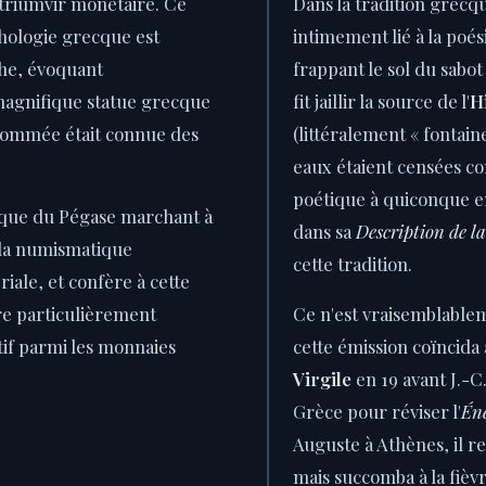
e triumvir monétaire. Ce
Dans la tradition grecq
thologie grecque est
intimement lié à la poés
he, évoquant
frappant le sol du sabot
agnifique statue grecque
fit jaillir la source de l'
H
enommée était connue des
(littéralement « fontain
eaux étaient censées con
poétique à quiconque en
ique du Pégase marchant à
dans sa
Description de l
 la numismatique
cette tradition.
iale, et confère à cette
re particulièrement
Ce n'est vraisemblablem
tif parmi les monnaies
cette émission coïncida
Virgile
en 19 avant J.-C.
Grèce pour réviser l'
Én
Auguste à Athènes, il ret
mais succomba à la fiè