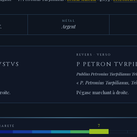
MÉTAL
.
Argent
REVERS · VERSO
VSTVS
P PETRON TVRPIL
Publius Petronius Turpilianus Tr
« P. Petronius Turpilianus, T
roite.
Pégase marchant à droite.
RARETÉ