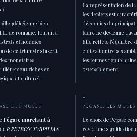
La représentation de la
or.
les deniers est caracté
mille plébéienne bien
décennies du principat,
olitique romaine, fournit à
lauré ne devienne dava
gistrats et hommes
Elle reflète l'équilibre 
on de ce triumvir s'inscrit
cultivait entre ses amb
ries monétaires
les formes républicaines
culièrement riches en
ostensiblement.
ique et culturel.
✦
GASE DES MUSES
PÉGASE, LES MUSES
de
Pégase marchant à
Le choix de Pégase co
nde
P PETRON TVRPILIAN
revêt une signification 