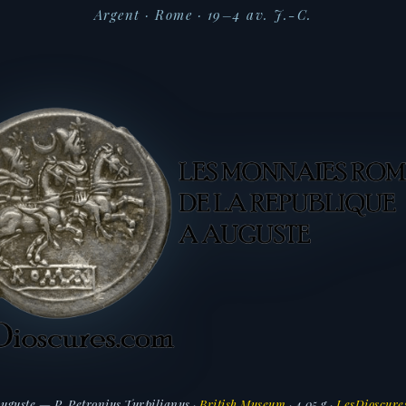
Argent · Rome · 19–4 av. J.-C.
uguste — P. Petronius Turpilianus ·
British Museum
· 4,05 g ·
LesDioscure