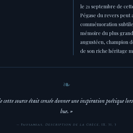
le 21 septembre de cet
Pégase du revers peut 
commémoration subtile 
mémoire du plus grand 
augustéen, champion de
de son riche héritage 
e cette source était censée donner une inspiration poétique lors
bue. »
— Pausanias,
Description de la Grèce
, IX, 31, 3