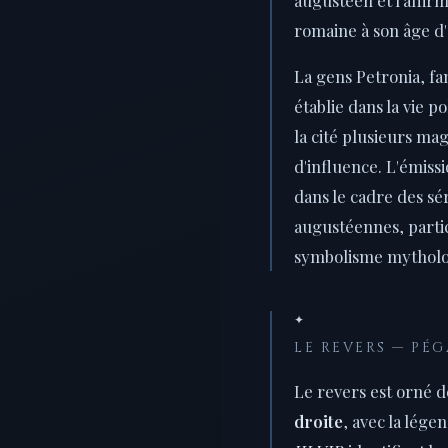
romaine à son âge d'
La gens Petronia, fa
établie dans la vie p
la cité plusieurs ma
d'influence. L'émissi
dans le cadre des sé
augustéennes, parti
symbolisme mytholog
✦
LE REVERS — PÉ
Le revers est orné 
droite
, avec la lége