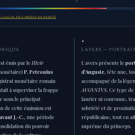
5
 calcul de l'indice de rareté
✦
ORIQUE
L'AVERS — PORTRAI
st émis par le
IIIvir
L'avers présente le
port
monétaire)
P. Petronius
d'Auguste
, tête nue, to
gistrat monétaire romain
accompagné de la lége
tait à superviser la frappe
AVGVSTVS
. Ce type de
 sous le principat
laurier ni couronne, tr
on de cette émission est
sobriété et de proximité
 avant J.-C.
, une période
républicaine, tout en af
nsolidation du pouvoir
suprême du princeps.
ation de la culture