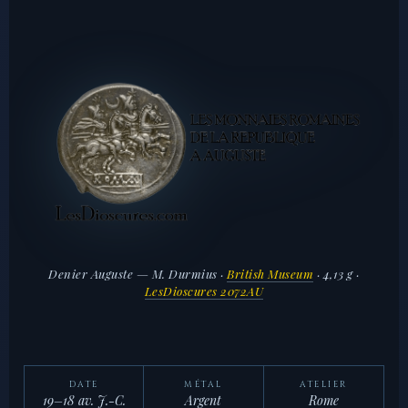
Denier Auguste — M. Durmius ·
British Museum
· 4,13 g ·
LesDioscures 2072AU
DATE
MÉTAL
ATELIER
19–18 av. J.-C.
Argent
Rome