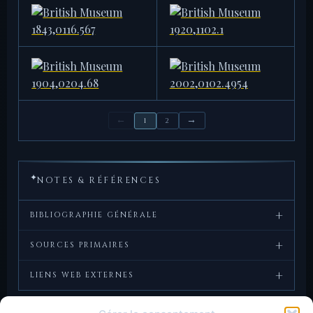
BIBLIOTHÈQUE NATIONALE DE
BIBLIOTHÈQUE NATIONALE DE
FRANCE
FRANCE
IMP-3806
IMP-3807
3,74 g
3,47 g
MÜNZKABINETT WIEN
MÜNZKABINETT BERLIN
ID56626
18207738
3,87 g · 18 mm
3,92 g · 18 mm
BRITISH MUSEUM
BRITISH MUSEUM
1843,0116.567
1920,1102.1
3,62 g
4,13 g
←
→
BRITISH MUSEUM
BRITISH MUSEUM
1
2
1904,0204.68
2002,0102.4954
3,77 g
3,72 g
✦
NOTES & RÉFÉRENCES
+
BIBLIOGRAPHIE GÉNÉRALE