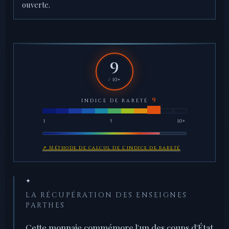
ouverte.
9
/ 10+
INDICE DE RARETÉ
1
5
10+
↗ Méthode de calcul de l'indice de rareté
✦
LA RÉCUPÉRATION DES ENSEIGNES
PARTHES
Cette monnaie commémore l'un des coups d'État