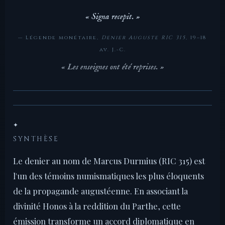
« Signa recepit. »
— Légende monétaire,
Denier Auguste RIC 315
, 19–18
av. J.-C.
« Les enseignes ont été reprises. »
✦
SYNTHÈSE
Le denier au nom de Marcus Durmius (RIC 315) est
l'un des témoins numismatiques les plus éloquents
de la propagande augustéenne. En associant la
divinité Honos à la reddition du Parthe, cette
émission transforme un accord diplomatique en