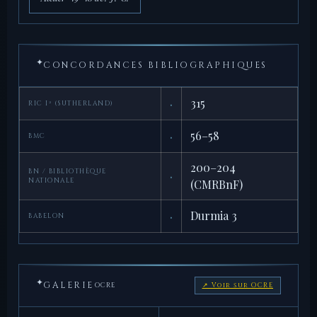
✦
CONCORDANCES BIBLIOGRAPHIQUES
·
315
RIC I² (SUTHERLAND)
·
56–58
BMC
200–204
BN / BIBLIOTHÈQUE
·
NATIONALE
(CMRBnF)
·
Durmia 3
BABELON
✦
GALERIE
OCRE
↗ Voir sur OCRE