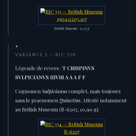
British Museum · 12,73 g
✦
VARIANTE 2 — RIC 334
Légende de revers :
T CRISPINVS
SVLPICIANVS IIIVIR A A A F F
Cognomen
Sulpicianus
complet, mais toujours
sans le praenomen
Quinctius
. Attesté notamment
au British Museum (R-6207, 10,90 g).