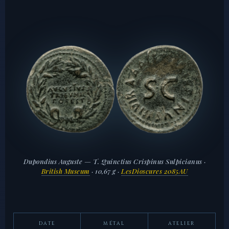
Dupondius Auguste — T. Quinctius Crispinus Sulpicianus ·
British Museum
· 10,67 g ·
LesDioscures 2085AU
DATE
MÉTAL
ATELIER