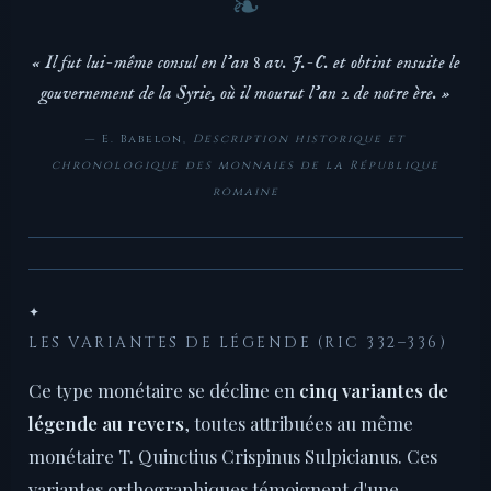
« Il fut lui-même consul en l'an 8 av. J.-C. et obtint ensuite le
gouvernement de la Syrie, où il mourut l'an 2 de notre ère. »
— E. Babelon,
Description historique et
chronologique des monnaies de la République
romaine
✦
LES VARIANTES DE LÉGENDE (RIC 332–336)
Ce type monétaire se décline en
cinq variantes de
légende au revers
, toutes attribuées au même
monétaire T. Quinctius Crispinus Sulpicianus. Ces
variantes orthographiques témoignent d'une