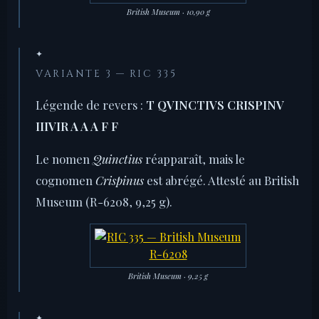
British Museum · 10,90 g
✦
VARIANTE 3 — RIC 335
Légende de revers :
T QVINCTIVS CRISPINV
IIIVIR A A A F F
Le nomen
Quinctius
réapparaît, mais le
cognomen
Crispinus
est abrégé. Attesté au British
Museum (R-6208, 9,25 g).
British Museum · 9,25 g
✦