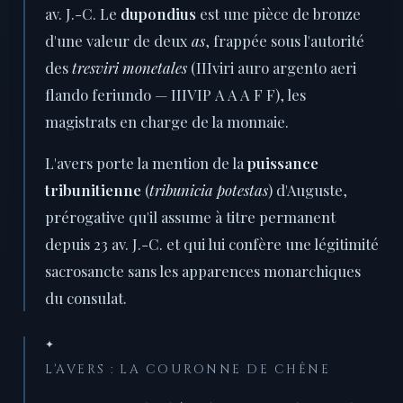
av. J.-C. Le
dupondius
est une pièce de bronze
d'une valeur de deux
as
, frappée sous l'autorité
des
tresviri monetales
(IIIviri auro argento aeri
flando feriundo — IIIVIР A A A F F), les
magistrats en charge de la monnaie.
L'avers porte la mention de la
puissance
tribunitienne
(
tribunicia potestas
) d'Auguste,
prérogative qu'il assume à titre permanent
depuis 23 av. J.-C. et qui lui confère une légitimité
sacrosancte sans les apparences monarchiques
du consulat.
✦
L'AVERS : LA COURONNE DE CHÊNE