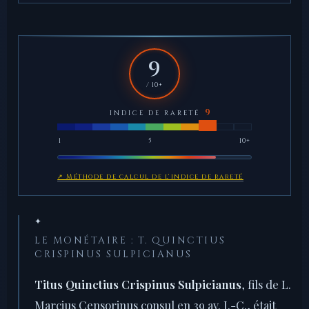
9
/ 10+
INDICE DE RARETÉ
1
5
10+
↗ Méthode de calcul de l'indice de rareté
✦
LE MONÉTAIRE : T. QUINCTIUS
CRISPINUS SULPICIANUS
Titus Quinctius Crispinus Sulpicianus
, fils de L.
Marcius Censorinus consul en 39 av. J.-C., était