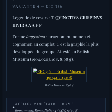
VARIANTE 4 — RIC 336
Légende de revers :
T QVINCTIVS CRISPINVS
IIIVIR A A A F F
Forme
longissima
: praenomen, nomen et
cognomen au complet. C'est la graphie la plus
développée du groupe. Attesté au British
Museum (1904,0203.108, 8,98 g).
British Museum · 8,98 g
ATELIER MONÉTAIRE · ROME
✦
Roma — auj. Rome, Italie · 41°54'N, 12°30'E