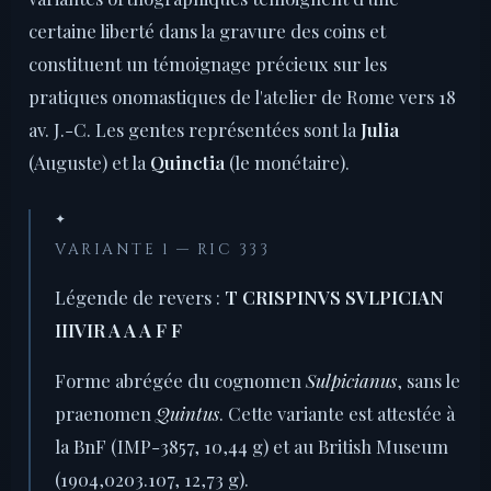
certaine liberté dans la gravure des coins et
constituent un témoignage précieux sur les
pratiques onomastiques de l'atelier de Rome vers 18
av. J.-C. Les gentes représentées sont la
Julia
(Auguste) et la
Quinctia
(le monétaire).
✦
VARIANTE 1 — RIC 333
Légende de revers :
T CRISPINVS SVLPICIAN
IIIVIR A A A F F
Forme abrégée du cognomen
Sulpicianus
, sans le
praenomen
Quintus
. Cette variante est attestée à
la BnF (IMP-3857, 10,44 g) et au British Museum
(1904,0203.107, 12,73 g).