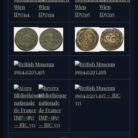
BIBLIOTHÈQUE NATIONALE DE
BIBLIOTHÈQUE NATIONALE DE
FRANCE
FRANCE
IMP-3865
IMP-3866
13,13 g
12,06 g
MÜNZKABINETT WIEN
MÜNZKABINETT WIEN
ID57114
ID57115
10,93 g · 27 mm
11,08 g · 28 mm
MÜNZKABINETT BERLIN
MÜNZKABINETT BERLIN
18208691
18208694
14,95 g · 28 mm
7,20 g · 24 mm
BRITISH MUSEUM
BRITISH MUSEUM
1904,0203.105
1904,0203.106
9,58 g
10,67 g