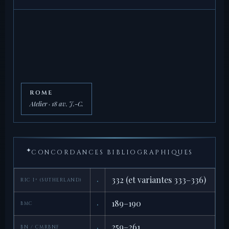
ROME
Atelier · 18 av. J.-C.
✦
CONCORDANCES BIBLIOGRAPHIQUES
·
332 (et variantes 333–336)
RIC I² (SUTHERLAND)
·
189–190
BMC
·
259–261
BN / CMRBNF