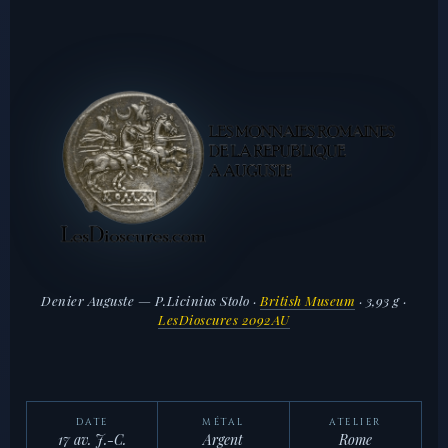
Denier Auguste — P.Licinius Stolo ·
British Museum
· 3,93 g ·
LesDioscures 2092AU
DATE
MÉTAL
ATELIER
17 av. J.-C.
Argent
Rome