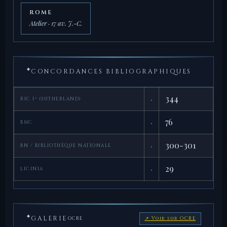
ROME
Atelier · 17 av. J.-C.
✦
CONCORDANCES BIBLIOGRAPHIQUES
·
344
RIC I² (SUTHERLAND)
·
76
BMC
·
300-301
BN / BIBLIOTHÈQUE NATIONALE
·
29
LICINIA
✦
GALERIE
OCRE
↗ Voir sur OCRE