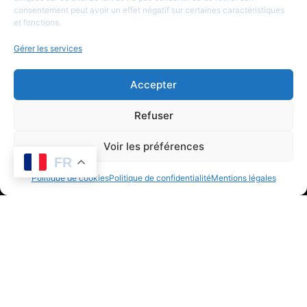
informations
ou
sociaux
consentement peut avoir un effet négatif sur certaines caractéristiques
Identification
Mentions
et fonctions.
légales
de
Gérer les services
Politique de
monnaie
confidentialité
Accepter
Refuser
Voir les préférences
FR
Politique de cookies
Politique de confidentialité
Mentions légales
Copyright © 2026
171705
LesDioscures.com