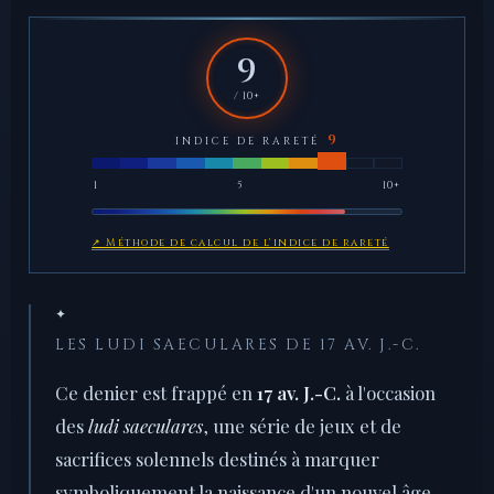
9
/ 10+
INDICE DE RARETÉ
1
5
10+
↗ Méthode de calcul de l'indice de rareté
✦
LES LUDI SAECULARES DE 17 AV. J.-C.
Ce denier est frappé en
17 av. J.-C.
à l'occasion
des
ludi saeculares
, une série de jeux et de
sacrifices solennels destinés à marquer
symboliquement la naissance d'un nouvel âge