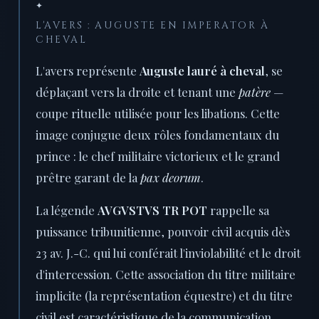
✦
L'AVERS : AUGUSTE EN IMPERATOR À
CHEVAL
L'avers représente
Auguste lauré à cheval
, se
déplaçant vers la droite et tenant une
patère
—
coupe rituelle utilisée pour les libations. Cette
image conjugue deux rôles fondamentaux du
prince : le chef militaire victorieux et le grand
prêtre garant de la
pax deorum
.
La légende
AVGVSTVS TR POT
rappelle sa
puissance tribunitienne, pouvoir civil acquis dès
23 av. J.-C. qui lui conférait l'inviolabilité et le droit
d'intercession. Cette association du titre militaire
implicite (la représentation équestre) et du titre
civil est caractéristique de la communication