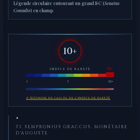
Légende circulaire entourant un grand S·C (
Senatus
Consulto
) en champ.
10+
INDICE DE RARETÉ
1
5
10+
↗ Méthode de calcul de l'indice de rareté
✦
TI. SEMPRONIUS GRACCUS, MONÉTAIRE
D'AUGUSTE