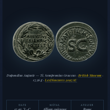
Dupondius Auguste — Ti. Sempronius Graccus ·
British Museum
·
17,56 g ·
LesDioscures 2097AU
DATE
MÉTAL
ATELIER
17 av. J.-C.
Alliage cuivreux
Rome