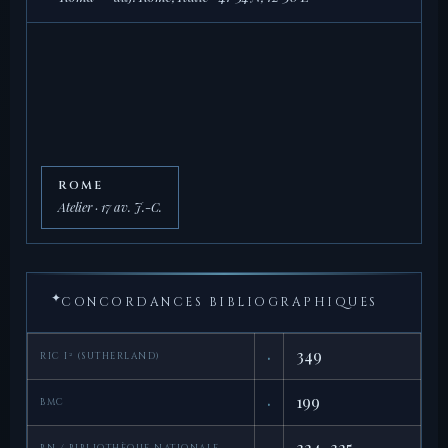
ROME
Atelier · 17 av. J.-C.
✦
CONCORDANCES BIBLIOGRAPHIQUES
·
349
RIC I² (SUTHERLAND)
·
199
BMC
324–325