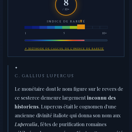
8
/ 10+
INDICE DE RARETÉ
1
5
10+
↗ Méthode de calcul de l'indice de rareté
✦
C. GALLIUS LUPERCUS
Le monétaire dont le nom figure sur le revers de
ce sesterce demeure largement
inconnu des
historiens
. Lupercus était le cognomen d'une
ancienne divinité italiote qui donna son nom aux
Lupercalia
, fêtes de purification romaines