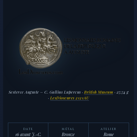
Sesterce Auguste – C. Gallius Lupercus ·
British Museum
· 27,74 g
·
LesDioscures 2121AU
DATE
MÉTAL
ATELIER
16 avant J.-C.
Bronze
Rome