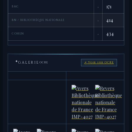
·
171
BMC
·
414
BN / BIBLIOTHÈQUE NATIONALE
·
434
COHEN
✦
GALERIE
OCRE
↗ Voir sur OCRE
AMERICAN NUMISMATIC
AMERICAN NUMISMATIC
SOCIETY
SOCIETY
1931.58.357
1944.100.38365
19,77 g
22,88 g · 35,0 mm