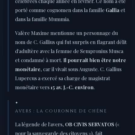
célébrées chaque année en février. Ce nom a été
porté comme cognomen dans la famille
Gallia
et
dans la famille Mummia.
Valère Maxime mentionne un personnage du
nom de C. Gallius qui fut surpris en flagrant délit
d'adultère avec la femme de Sempronius Musca
et condamné à mort.
Il pourrait bien être notre
monétaire
, car il vivait sous Auguste. C. Gallius
Lupercus a exercé sa charge de magistrat
monétaire vers
15 av. J.-C. environ
.
✦
AVERS : LA COURONNE DE CHÊNE
La légende de l'avers,
OB CIVIS SERVATOS
(«
pour la sauvegarde des citoyens »), fait