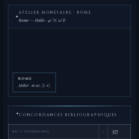
ATELIER MONÉTAIRE · ROME
✦
Rome — Italie · 41°N, 12°E
ROME
Atelier · 16 av. J.-C.
✦
CONCORDANCES BIBLIOGRAPHIQUES
·
377
RIC I² (SUTHERLAND)