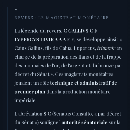
✦
REVERS : LE MAGISTRAT MONÉTAIRE
La légende du revers,
C GALLIVS C F
LVPERCVS IIIVIR A A A F F
, se développe ainsi : «
Caius Gallius, fils de Caius, Lupercus,
triumvir
en
charge de la préparation des flans et de la frappe
des monnaies de l'or, de l'argent et du bronze par
décret du Sénat ». Ces magistrats monétaires
jouaient un rôle
technique et administratif de
premier plan
dans la production monétaire
impériale.
L'abréviation
S C
(Senatus Consulto, « par décret
du Sénat ») souligne l'
autorité sénatoriale
sur la